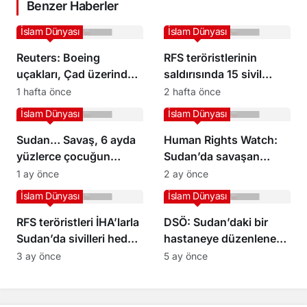
Benzer Haberler
İslam Dünyası
İslam Dünyası
Reuters: Boeing
RFS teröristlerinin
uçakları, Çad üzerinden
saldırısında 15 sivil
RFS’ye paralı askerler ve
öldü, 7 kişi yaralandı
1 hafta önce
2 hafta önce
silah taşıdı
İslam Dünyası
İslam Dünyası
Sudan… Savaş, 6 ayda
Human Rights Watch:
yüzlerce çocuğun
Sudan’da savaşan
hayatına mal oldu
Kolombiyalılar Birleşik
1 ay önce
2 ay önce
Arap Emirlikleri’nde
İslam Dünyası
İslam Dünyası
eğitim gördü
RFS teröristleri İHA’larla
DSÖ: Sudan’daki bir
Sudan’da sivilleri hedef
hastaneye düzenlenen
almaya devam ediyor
saldırıda 13’ü çocuk
3 ay önce
5 ay önce
olmak üzere 64 kişi
hayatını kaybetti