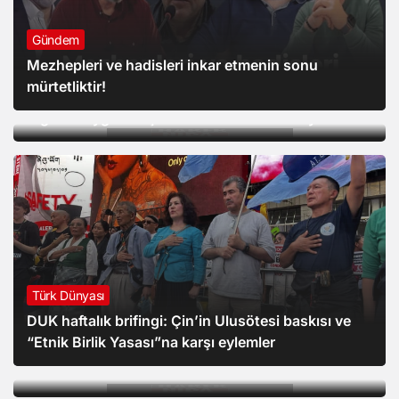
Gündem
Mezhepleri ve hadisleri inkar etmenin sonu
Türk Dünyası
mürtetliktir!
İşgalci Çin’in “etnik birlik” yasası 1 ay olmasına
rağmen Uygurları şimdiden olumsuz etkiliyor
Türk Dünyası
DUK haftalık brifingi: Çin’in Ulusötesi baskısı ve
Siyaset
“Etnik Birlik Yasası”na karşı eylemler
Hükümetin “Çerçeve Yasa” teklifi komisyonda
kabul edildi