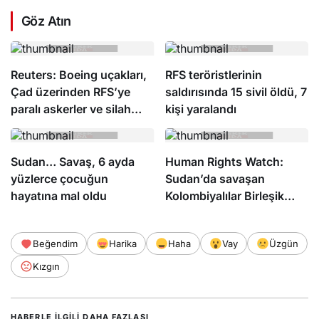
Göz Atın
Reuters: Boeing uçakları,
RFS teröristlerinin
Çad üzerinden RFS’ye
saldırısında 15 sivil öldü, 7
paralı askerler ve silah
kişi yaralandı
taşıdı
Sudan… Savaş, 6 ayda
Human Rights Watch:
yüzlerce çocuğun
Sudan’da savaşan
hayatına mal oldu
Kolombiyalılar Birleşik
Arap Emirlikleri’nde eğitim
gördü
Beğendim
Harika
Haha
Vay
Üzgün
Kızgın
HABERLE ILGILI DAHA FAZLASI