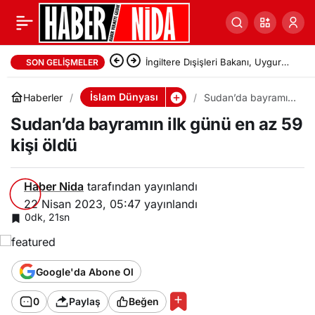
İngiltere Dışişleri Bakanı, Uygur
SON GELIŞMELER
soykırımı konusunda Çin’e karşı
İslam Dünyası
Haberler
Sudan’da bayramın
ilk günü en az 59
tavır alması yönündeki çağrılarla
Sudan’da bayramın ilk günü en az 59
kişi öldü
kişi öldü
karşı karşıya
Haber Nida
tarafından yayınlandı
22 Nisan 2023, 05:47
yayınlandı
0dk, 21sn
Google'da Abone Ol
0
Paylaş
Beğen