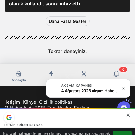
olarak kullandı, sonra infaz etti
Daha Fazla Göster
Tekrar deneyiniz.
0
Anasayfa
Akış
Hesabım
Bildirimler
AKŞAM KAPANIŞI
4 Ağustos 2026 akşam Haber Bülteni
İletişim
Künye
Gizlilik politikası
© Haber Nida 2018, Tüm Hakları Saklıdır
TERCIH EDILEN KAYNAK
Google'da bizi öne çıkarın
Bu web sitesinde en iyi deneyimi yaşamanızı sağlamak