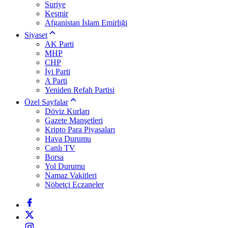
Suriye
Keşmir
Afganistan İslam Emirliği
Siyaset
AK Parti
MHP
CHP
İyi Parti
A Parti
Yeniden Refah Partisi
Özel Sayfalar
Döviz Kurları
Gazete Manşetleri
Kripto Para Piyasaları
Hava Durumu
Canlı TV
Borsa
Yol Durumu
Namaz Vakitleri
Nöbetçi Eczaneler