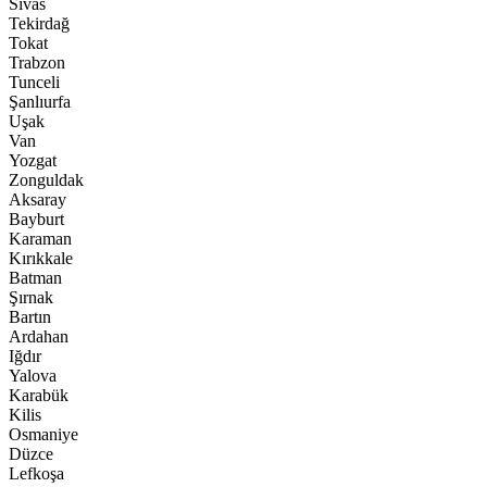
Sivas
Tekirdağ
Tokat
Trabzon
Tunceli
Şanlıurfa
Uşak
Van
Yozgat
Zonguldak
Aksaray
Bayburt
Karaman
Kırıkkale
Batman
Şırnak
Bartın
Ardahan
Iğdır
Yalova
Karabük
Kilis
Osmaniye
Düzce
Lefkoşa