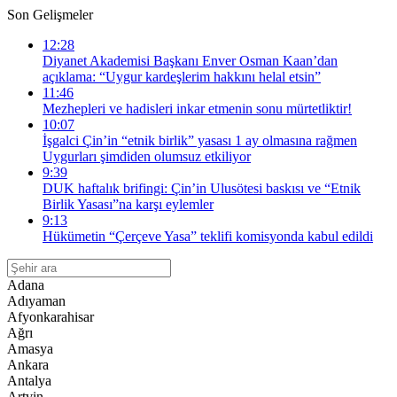
Son Gelişmeler
12:28
Diyanet Akademisi Başkanı Enver Osman Kaan’dan
açıklama: “Uygur kardeşlerim hakkını helal etsin”
11:46
Mezhepleri ve hadisleri inkar etmenin sonu mürtetliktir!
10:07
İşgalci Çin’in “etnik birlik” yasası 1 ay olmasına rağmen
Uygurları şimdiden olumsuz etkiliyor
9:39
DUK haftalık brifingi: Çin’in Ulusötesi baskısı ve “Etnik
Birlik Yasası”na karşı eylemler
9:13
Hükümetin “Çerçeve Yasa” teklifi komisyonda kabul edildi
Adana
Adıyaman
Afyonkarahisar
Ağrı
Amasya
Ankara
Antalya
Artvin