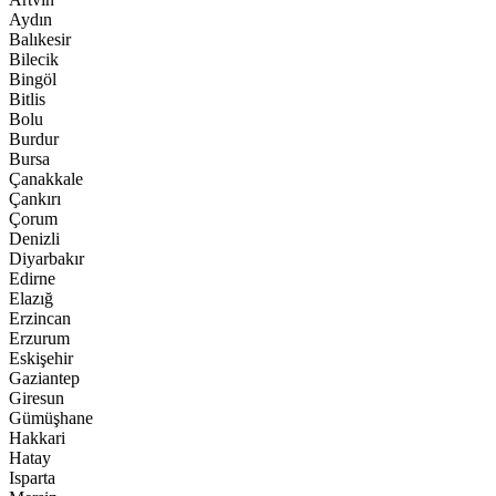
Aydın
Balıkesir
Bilecik
Bingöl
Bitlis
Bolu
Burdur
Bursa
Çanakkale
Çankırı
Çorum
Denizli
Diyarbakır
Edirne
Elazığ
Erzincan
Erzurum
Eskişehir
Gaziantep
Giresun
Gümüşhane
Hakkari
Hatay
Isparta