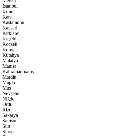
Mersin
İstanbul
İzmir
Kars
Kastamonu
Kayseri
Kırklareli
Kırşehir
Kocaeli
Konya
Kütahya
Malatya
Manisa
Kahramanmaraş
Mardin
Muğla
Muş
Nevşehir
Niğde
Ordu
Rize
Sakarya
Samsun
Siirt
Sinop