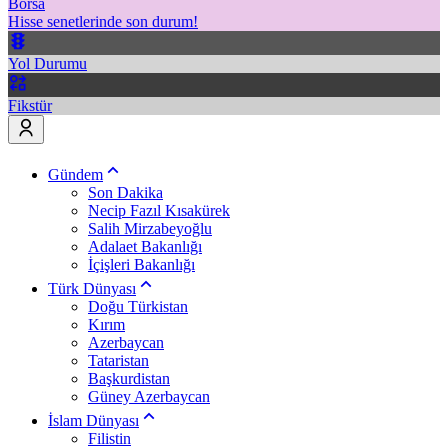
Borsa
Hisse senetlerinde son durum!
Yol Durumu
Fikstür
Gündem
Son Dakika
Necip Fazıl Kısakürek
Salih Mirzabeyoğlu
Adalaet Bakanlığı
İçişleri Bakanlığı
Türk Dünyası
Doğu Türkistan
Kırım
Azerbaycan
Tataristan
Başkurdistan
Güney Azerbaycan
İslam Dünyası
Filistin