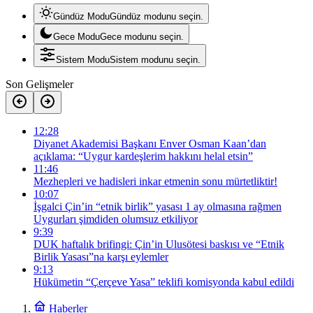
Gündüz Modu
Gündüz modunu seçin.
Gece Modu
Gece modunu seçin.
Sistem Modu
Sistem modunu seçin.
Son Gelişmeler
12:28
Diyanet Akademisi Başkanı Enver Osman Kaan’dan
açıklama: “Uygur kardeşlerim hakkını helal etsin”
11:46
Mezhepleri ve hadisleri inkar etmenin sonu mürtetliktir!
10:07
İşgalci Çin’in “etnik birlik” yasası 1 ay olmasına rağmen
Uygurları şimdiden olumsuz etkiliyor
9:39
DUK haftalık brifingi: Çin’in Ulusötesi baskısı ve “Etnik
Birlik Yasası”na karşı eylemler
9:13
Hükümetin “Çerçeve Yasa” teklifi komisyonda kabul edildi
Haberler