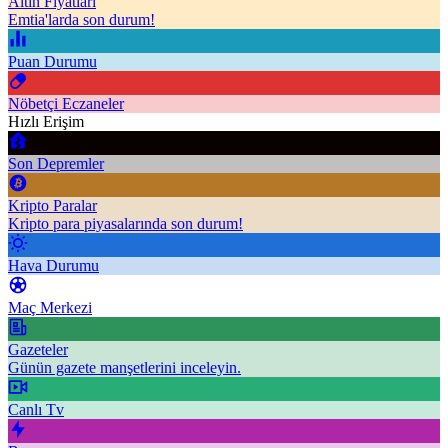
Altın Fiyatları
Emtia'larda son durum!
Puan Durumu
Nöbetçi Eczaneler
Hızlı Erişim
Son Depremler
Kripto Paralar
Kripto para piyasalarında son durum!
Hava Durumu
Maç Merkezi
Gazeteler
Günün gazete manşetlerini inceleyin.
Canlı Tv