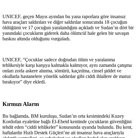
UNICEF, geçen Mayıs ayından bu yana raporlara göre insansız
hava araçları saldırıları ve diğer saldırılar sonucunda 18 çocuğun
öldüğünü ve 17 çocuğun yaralandığını açıkladı ve Sudan’ın dört bir
yanındaki çocukların giderek daha ölümcül hale gelen bir savaşın
baskısı altında olduğunu vurguladı.
UNICEF, “Çocuklar sadece doğrudan ölüm ve yaralanma
tehlikesiyle karşı karşıya kalmakla kalmıyor, aynı zamanda çatışma
onları zorla askere alınma, sömürü, kaçırılma, cinsel şiddet ve
okullarla hastanelere yönelik saldırılar gibi ciddi ihlallere de maruz
bırakıyor” diye ekledi.
Kırmızı Alarm
Bu bağlamda, BM kuruluşu, Sudan’ın orta kesimindeki Kuzey
Kordofan eyaletine bağlı El-Ebeid kentinde çocukların güvenliğini
tehdit eden “ciddi tehlikeler” konusunda uyarıda bulundu. Bu kent,
haftalardır Hızlı Destek Güçleri’ne ait insansız hava araçlarıyla