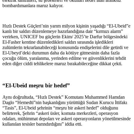
elektrik santralleri, su şebekeleri ve okulları hedef alan aralıksız
bombardımanlara maruz kalıyor.
Hızlı Destek Güçleri’nin yarım milyon kişinin yaşadığı “El-Ubeid”e
kanlı bir saldırı düzenlemeye hazırlandığına dair “kırmızı alarm”
verirken, UNICEF bu güçlerin Ekim/ 2025’te Darfur bölgesindeki
El-Fasher kentine düzenledikleri saldırı sırasında işledikleri
zulümlerin tekrarlanabileceği konusunda endişelerini dile getirdi ve
El-Ubeyd’deki durumun daha da kötüye gitmesinin daha fazla
çocuğu ölüm, yaralanma, yerinden edilme ve güvenliklerini tehdit
eden diğer ciddi tehlikelere maruz bırakabileceğine dikkat çekti.
“El-Ubeid meşru bir hedef”
Aynı doğrultuda, “Hızlı Destek” Komutanı Muhammed Hamdan
Daglo “Hemedti”nin başkanlığını yürüttüğü Sudan Kurucu İttifakı
“Tasis”, El-Ubeid şehrinin “meşru bir askeri hedef” olduğunu
belirterek, Şehrin “askeri üsler, komuta merkezleri, operasyon
odaları, mühimmat depoları ve askeri operasyonların yönetilmesinde
kullanılan tesisler barındırdığını” iddia etti.