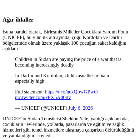
Ağır ihlaller
Buna paralel olarak, Birleşmiş Milletler Çocuklara Yardım Fonu
(UNICEF), bu yılın ilk altı ayında, çoğu Kordofan ve Darfur
bölgelerinde olmak üzere yaklaşık 100 çocuğun sakat kaldığını
açıkladı.
Children in Sudan are paying the price of a war that is
becoming increasingly deadly.
In Darfur and Kordofan, child casualties remain
especially high.
Full statement:
https://t.co/nexQowGPwO
pic.twitter.com/xPX5Ad0rtv
— UNICEF (@UNICEF)
July 6, 2026
UNICEF’in Sudan Temsilcisi Sheldon Yate, yaptığı açıklamada,
çocukların “evlerinde, yollarda, pazarlarda ve eğitim ve sağlık
hizmetleri gibi temel hizmetlere ulaşmaya çalışırken öldürüldüğünü
ve yaralandığını” söyledi.