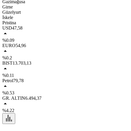
Gazimağusa
Girne
Güzelyurt
İskele
Pristina
USD
47,58
%0.09
EURO
54,96
%0.2
BIST
13.703,13
%0.11
Petrol
79,78
%0.53
GR. ALTIN
6.494,37
%4.22