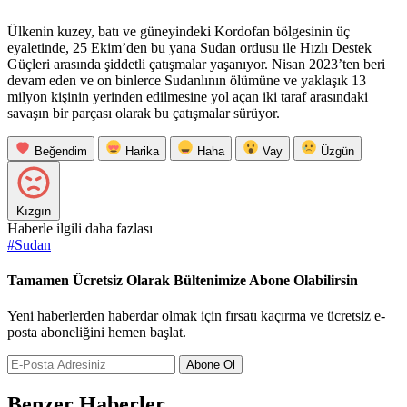
Ülkenin kuzey, batı ve güneyindeki Kordofan bölgesinin üç
eyaletinde, 25 Ekim’den bu yana Sudan ordusu ile Hızlı Destek
Güçleri arasında şiddetli çatışmalar yaşanıyor. Nisan 2023’ten beri
devam eden ve on binlerce Sudanlının ölümüne ve yaklaşık 13
milyon kişinin yerinden edilmesine yol açan iki taraf arasındaki
savaşın bir parçası olarak bu çatışmalar sürüyor.
Beğendim
Harika
Haha
Vay
Üzgün
Kızgın
Haberle ilgili daha fazlası
#
Sudan
Tamamen Ücretsiz Olarak Bültenimize Abone Olabilirsin
Yeni haberlerden haberdar olmak için fırsatı kaçırma ve ücretsiz e-
posta aboneliğini hemen başlat.
Abone Ol
Benzer Haberler