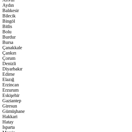
Aydın
Balıkesir
Bilecik
Bingöl
Bitlis
Bolu
Burdur
Bursa
Çanakkale
Çankırı
Çorum
Denizli
Diyarbakır
Edirne
Elazığ
Erzincan
Erzurum
Eskişehir
Gaziantep
Giresun
Gümüşhane
Hakkari
Hatay
Isparta