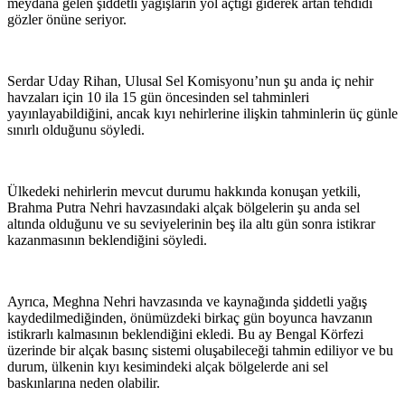
meydana gelen şiddetli yağışların yol açtığı giderek artan tehdidi
gözler önüne seriyor.
Serdar Uday Rihan, Ulusal Sel Komisyonu’nun şu anda iç nehir
havzaları için 10 ila 15 gün öncesinden sel tahminleri
yayınlayabildiğini, ancak kıyı nehirlerine ilişkin tahminlerin üç günle
sınırlı olduğunu söyledi.
Ülkedeki nehirlerin mevcut durumu hakkında konuşan yetkili,
Brahma Putra Nehri havzasındaki alçak bölgelerin şu anda sel
altında olduğunu ve su seviyelerinin beş ila altı gün sonra istikrar
kazanmasının beklendiğini söyledi.
Ayrıca, Meghna Nehri havzasında ve kaynağında şiddetli yağış
kaydedilmediğinden, önümüzdeki birkaç gün boyunca havzanın
istikrarlı kalmasının beklendiğini ekledi. Bu ay Bengal Körfezi
üzerinde bir alçak basınç sistemi oluşabileceği tahmin ediliyor ve bu
durum, ülkenin kıyı kesimindeki alçak bölgelerde ani sel
baskınlarına neden olabilir.