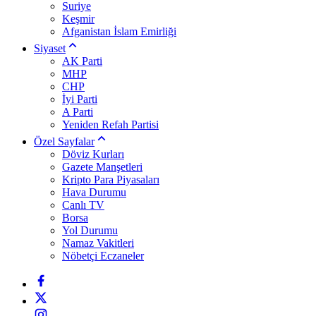
Suriye
Keşmir
Afganistan İslam Emirliği
Siyaset
AK Parti
MHP
CHP
İyi Parti
A Parti
Yeniden Refah Partisi
Özel Sayfalar
Döviz Kurları
Gazete Manşetleri
Kripto Para Piyasaları
Hava Durumu
Canlı TV
Borsa
Yol Durumu
Namaz Vakitleri
Nöbetçi Eczaneler