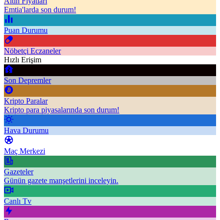
Altın Fiyatları
Emtia'larda son durum!
Puan Durumu
Nöbetçi Eczaneler
Hızlı Erişim
Son Depremler
Kripto Paralar
Kripto para piyasalarında son durum!
Hava Durumu
Maç Merkezi
Gazeteler
Günün gazete manşetlerini inceleyin.
Canlı Tv