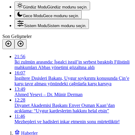
Gündüz Modu
Gündüz modunu seçin.
Gece Modu
Gece modunu seçin.
Sistem Modu
Sistem modunu seçin.
Son Gelişmeler
21:56
İki zulmün arasında: İşgalci israil’in serbest bıraktığı Filistinli
mahkumları Abbas yönetimi gözaltına aldı
16:07
İngiltere Dışişleri Bakanı, Uygur soykırımı konusunda Çin’e
karşı tavır alması yönündeki çağrılarla karşı karşıya
13:49
Ahmed Yesevi – Dr. Münir Derman
12:28
Diyanet Akademisi Başkanı Enver Osman Kaan’dan
açıklama: “Uygur kardeşlerim hakkını helal etsin”
11:46
Mezhepleri ve hadisleri inkar etmenin sonu mürtetliktir!
Haberler