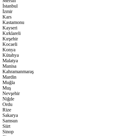
Mersin
İstanbul
İzmir
Kars
Kastamonu
Kayseri
Kırklareli
Kırşehir
Kocaeli
Konya
Kütahya
Malatya
Manisa
Kahramanmaraş
Mardin
Muğla
Muş
Nevşehir
Niğde
Ordu
Rize
Sakarya
Samsun
Siirt
Sinop