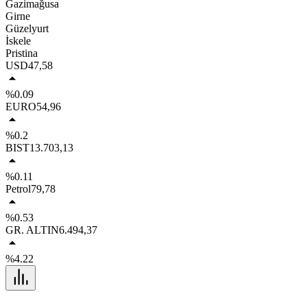
Gazimağusa
Girne
Güzelyurt
İskele
Pristina
USD
47,58
%0.09
EURO
54,96
%0.2
BIST
13.703,13
%0.11
Petrol
79,78
%0.53
GR. ALTIN
6.494,37
%4.22