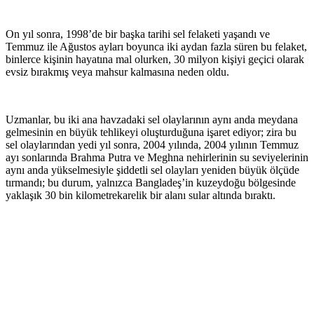
On yıl sonra, 1998’de bir başka tarihi sel felaketi yaşandı ve
Temmuz ile Ağustos ayları boyunca iki aydan fazla süren bu felaket,
binlerce kişinin hayatına mal olurken, 30 milyon kişiyi geçici olarak
evsiz bırakmış veya mahsur kalmasına neden oldu.
Uzmanlar, bu iki ana havzadaki sel olaylarının aynı anda meydana
gelmesinin en büyük tehlikeyi oluşturduğuna işaret ediyor; zira bu
sel olaylarından yedi yıl sonra, 2004 yılında, 2004 yılının Temmuz
ayı sonlarında Brahma Putra ve Meghna nehirlerinin su seviyelerinin
aynı anda yükselmesiyle şiddetli sel olayları yeniden büyük ölçüde
tırmandı; bu durum, yalnızca Bangladeş’in kuzeydoğu bölgesinde
yaklaşık 30 bin kilometrekarelik bir alanı sular altında bıraktı.