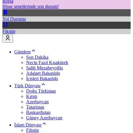
Borsa
Hisse senetlerinde son durum!
Yol Durumu
Fikstür
Gündem
Son Dakika
Necip Fazıl Kısakürek
Salih Mirzabeyoğlu
Adalaet Bakanlığı
İçişleri Bakanlığı
Türk Dünyası
Doğu Türkistan
Kırım
Azerbaycan
Tataristan
Başkurdistan
Güney Azerbaycan
İslam Dünyası
Filistin