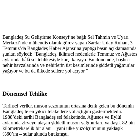
Bangladeş Su Geliştirme Konseyi’ne bağlı Sel Tahmin ve Uyarı
Merkezi’nde mühendis olarak görev yapan Sardar Uday Ruhan, 3
Temmuz’da Bangladeş Haber Ajansı’na yaptığı basın açıklamasında
şunları söyledi: “Bangladeş, iklimsel nedenlerle Temmuz ve Ağustos
aylarında hâlâ sel tehlikesiyle karşı karşıya. Bu dönemde, başlıca
nehir havzalarında ve nehirlerin üst kesimlerinde şiddetli yağmurlar
yağıyor ve bu da ülkede sellere yol açıyor.”
Dönemsel Tehlike
Tarihsel veriler, muson sezonunun ortasına denk gelen bu dönemin
Bangladeş’te en yıkıcı felaketlere yol açtığını göstermektedir.
1988’deki tarihi Bangladeş sel felaketinde, Ağustos ve Eylül
aylarında zirveye ulaşan şiddetli muson yağmurları, yaklaşık 82 bin
kilometrekarelik bir alanı – yani ülke yüzölçümünün yaklaşık
%60’ını – sular altında bırakmıştı.