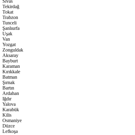
Sivas
Tekirdağ
Tokat
Trabzon
Tunceli
Şanlıurfa
Uşak
Van
Yozgat
Zonguldak
Aksaray
Bayburt
Karaman
Kırıkkale
Batman
Şırnak
Bartın
Ardahan
Iğdır
Yalova
Karabük
Kilis
Osmaniye
Düzce
Lefkoşa