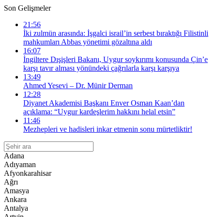
Son Gelişmeler
21:56
İki zulmün arasında: İşgalci israil’in serbest bıraktığı Filistinli
mahkumları Abbas yönetimi gözaltına aldı
16:07
İngiltere Dışişleri Bakanı, Uygur soykırımı konusunda Çin’e
karşı tavır alması yönündeki çağrılarla karşı karşıya
13:49
Ahmed Yesevi – Dr. Münir Derman
12:28
Diyanet Akademisi Başkanı Enver Osman Kaan’dan
açıklama: “Uygur kardeşlerim hakkını helal etsin”
11:46
Mezhepleri ve hadisleri inkar etmenin sonu mürtetliktir!
Adana
Adıyaman
Afyonkarahisar
Ağrı
Amasya
Ankara
Antalya
Artvin