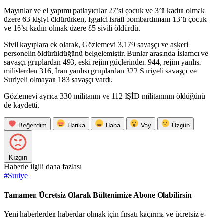
Mayınlar ve el yapımı patlayıcılar 27’si çocuk ve 3’ü kadın olmak
üzere 63 kişiyi öldürürken, işgalci israil bombardımanı 13’ü çocuk
ve 16’sı kadın olmak üzere 85 sivili öldürdü.
Sivil kayıplara ek olarak, Gözlemevi 3,179 savaşçı ve askeri
personelin öldürüldüğünü belgelemiştir. Bunlar arasında İslamcı ve
savaşçı gruplardan 493, eski rejim güçlerinden 944, rejim yanlısı
milislerden 316, İran yanlısı gruplardan 322 Suriyeli savaşçı ve
Suriyeli olmayan 183 savaşçı vardı.
Gözlemevi ayrıca 330 militanın ve 112 IŞİD militanının öldüğünü
de kaydetti.
Beğendim
Harika
Haha
Vay
Üzgün
Kızgın
Haberle ilgili daha fazlası
#
Suriye
Tamamen Ücretsiz Olarak Bültenimize Abone Olabilirsin
Yeni haberlerden haberdar olmak için fırsatı kaçırma ve ücretsiz e-