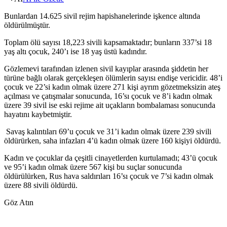
Bunlardan 14.625 sivil rejim hapishanelerinde işkence altında
öldürülmüştür.
Toplam ölü sayısı 18,223 sivili kapsamaktadır; bunların 337’si 18
yaş altı çocuk, 240’ı ise 18 yaş üstü kadındır.
Gözlemevi tarafından izlenen sivil kayıplar arasında şiddetin her
türüne bağlı olarak gerçekleşen ölümlerin sayısı endişe vericidir. 48’i
çocuk ve 22’si kadın olmak üzere 271 kişi ayrım gözetmeksizin ateş
açılması ve çatışmalar sonucunda, 16’sı çocuk ve 8’i kadın olmak
üzere 39 sivil ise eski rejime ait uçakların bombalaması sonucunda
hayatını kaybetmiştir.
Savaş kalıntıları 69’u çocuk ve 31’i kadın olmak üzere 239 sivili
öldürürken, saha infazları 4’ü kadın olmak üzere 160 kişiyi öldürdü.
Kadın ve çocuklar da çeşitli cinayetlerden kurtulamadı; 43’ü çocuk
ve 95’i kadın olmak üzere 567 kişi bu suçlar sonucunda
öldürülürken, Rus hava saldırıları 16’sı çocuk ve 7’si kadın olmak
üzere 88 sivili öldürdü.
Göz Atın