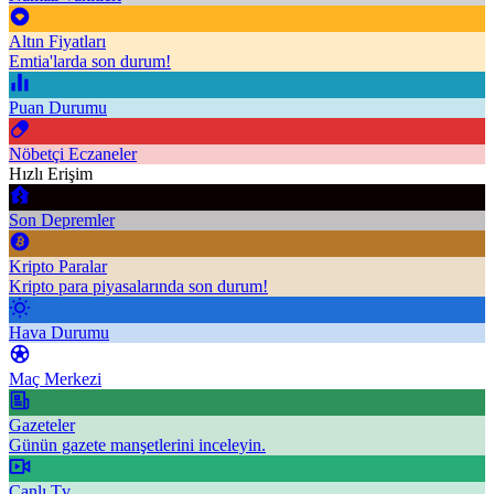
Altın Fiyatları
Emtia'larda son durum!
Puan Durumu
Nöbetçi Eczaneler
Hızlı Erişim
Son Depremler
Kripto Paralar
Kripto para piyasalarında son durum!
Hava Durumu
Maç Merkezi
Gazeteler
Günün gazete manşetlerini inceleyin.
Canlı Tv