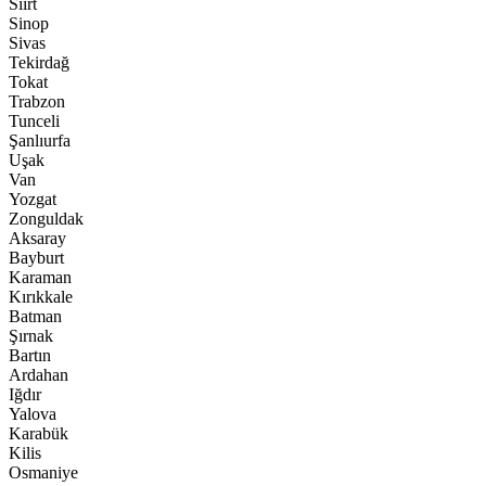
Siirt
Sinop
Sivas
Tekirdağ
Tokat
Trabzon
Tunceli
Şanlıurfa
Uşak
Van
Yozgat
Zonguldak
Aksaray
Bayburt
Karaman
Kırıkkale
Batman
Şırnak
Bartın
Ardahan
Iğdır
Yalova
Karabük
Kilis
Osmaniye