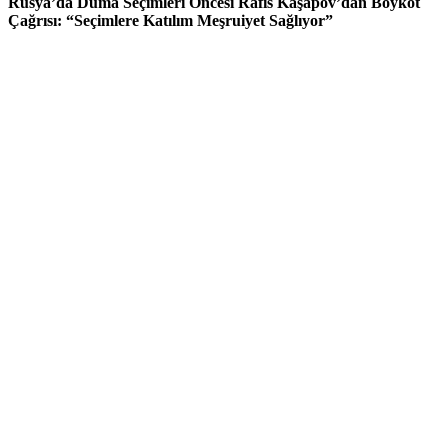
Rusya’da Duma Seçimleri Öncesi Rafis Kaşapov’dan Boykot
Çağrısı: “Seçimlere Katılım Meşruiyet Sağlıyor”