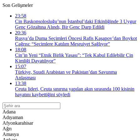
Son Gelişmeler
23:58
Çin Başkonsolosluğu’nun İstanbul’daki Etkinliğinde 3 Uygur
Genç Gözaltına Alındı, Bir Genç Darp Edildi
20:36
Rusya’da Duma Seçimleri Öncesi Rafis Kaşapov’dan Boykot
Çağrısı: “Seçimlere Katılım Meşruiyet Sağlıyor”
18:08
Çin’in Yeni “Etnik Birlik Yasası”: “Tek Kabul Edilebilir Çin
Kimliği Dayatılıyor”
15:07
Türkiye, Suudi Arabistan ve Pakistan’dan Savunma
Anlaşması
13:38
Ceuta lideri, Ceuta sınırına yapılan akın sırasında 100 kişinin
hayatını kaybettiğini söyledi
Adana
Adıyaman
Afyonkarahisar
Ağrı
Amasya
Ankara