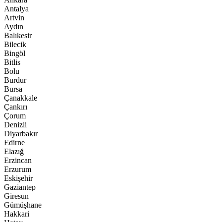
Antalya
Artvin
Aydın
Balıkesir
Bilecik
Bingöl
Bitlis
Bolu
Burdur
Bursa
Çanakkale
Çankırı
Çorum
Denizli
Diyarbakır
Edirne
Elazığ
Erzincan
Erzurum
Eskişehir
Gaziantep
Giresun
Gümüşhane
Hakkari