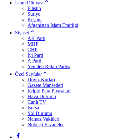
İslam Dünyası
Filistin
Suriye
Keşmir
Afganistan İslam Emirliği
Siyaset
AK Parti
MHP
CHP
İyi Parti
A Parti
Yeniden Refah Partisi
Özel Sayfalar
Döviz Kurları
Gazete Manşetleri
Kripto Para Piyasaları
Hava Durumu
Canlı TV
Borsa
Yol Durumu
Namaz Vakitleri
Nöbetçi Eczaneler