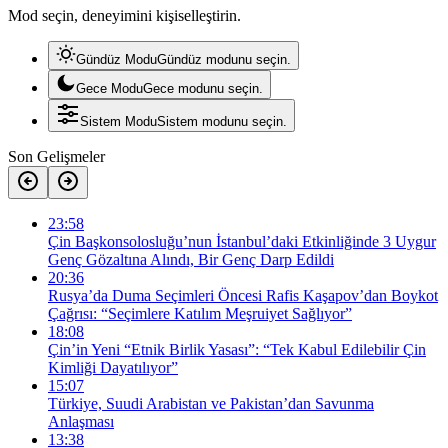
Mod seçin, deneyimini kişiselleştirin.
Gündüz Modu
Gündüz modunu seçin.
Gece Modu
Gece modunu seçin.
Sistem Modu
Sistem modunu seçin.
Son Gelişmeler
23:58
Çin Başkonsolosluğu’nun İstanbul’daki Etkinliğinde 3 Uygur
Genç Gözaltına Alındı, Bir Genç Darp Edildi
20:36
Rusya’da Duma Seçimleri Öncesi Rafis Kaşapov’dan Boykot
Çağrısı: “Seçimlere Katılım Meşruiyet Sağlıyor”
18:08
Çin’in Yeni “Etnik Birlik Yasası”: “Tek Kabul Edilebilir Çin
Kimliği Dayatılıyor”
15:07
Türkiye, Suudi Arabistan ve Pakistan’dan Savunma
Anlaşması
13:38