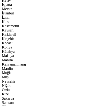
Hatay
Isparta
Mersin
İstanbul
İzmir
Kars
Kastamonu
Kayseri
Kırklareli
Kırşehir
Kocaeli
Konya
Kütahya
Malatya
Manisa
Kahramanmaraş
Mardin
Muğla
Muş
Nevşehir
Niğde
Ordu
Rize
Sakarya
Samsun