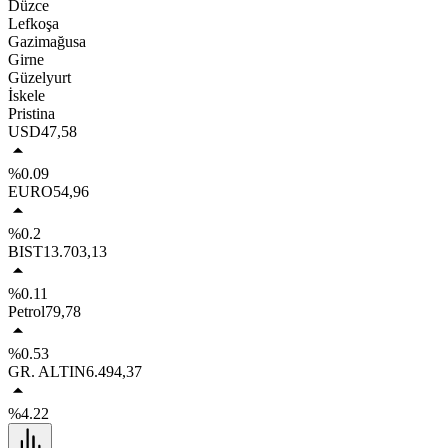
Düzce
Lefkoşa
Gazimağusa
Girne
Güzelyurt
İskele
Pristina
USD
47,58
%0.09
EURO
54,96
%0.2
BIST
13.703,13
%0.11
Petrol
79,78
%0.53
GR. ALTIN
6.494,37
%4.22