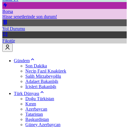
Borsa
Hisse senetlerinde son durum!
Yol Durumu
Fikstür
Gündem
Son Dakika
Necip Fazıl Kısakürek
Salih Mirzabeyoğlu
Adalaet Bakanlığı
İçişleri Bakanlığı
Türk Dünyası
Doğu Türkistan
Kırım
Azerbaycan
Tataristan
Başkurdistan
Güney Azerbaycan