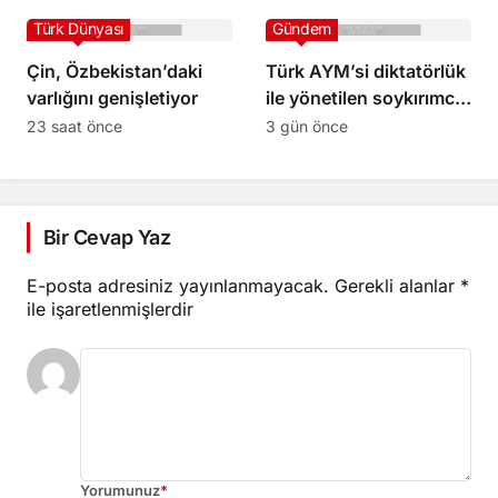
Türk Dünyası
Gündem
Çin, Özbekistan’daki
Türk AYM’si diktatörlük
varlığını genişletiyor
ile yönetilen soykırımcı
Çin rejiminden nasıl bir
23 saat önce
3 gün önce
hukuki fayda görecek?
Bir Cevap Yaz
E-posta adresiniz yayınlanmayacak.
Gerekli alanlar
*
ile işaretlenmişlerdir
Yorumunuz
*