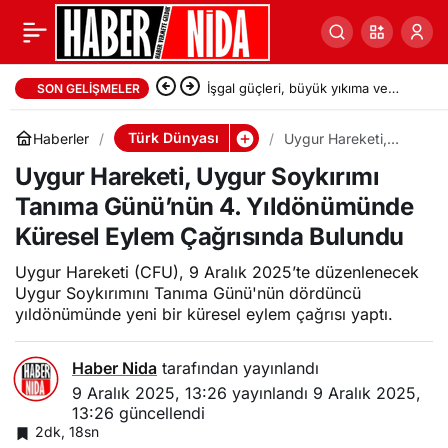
İşgal güçleri, büyük yıkıma ve
SON GELIŞMELER
onlarca kişinin gözaltına alındığı
Türk Dünyası
Haberler
Uygur Hareketi,
Uygur Soykırımı
bir baskının ardından
Uygur Hareketi, Uygur Soykırımı
Tanıma Günü’nün 4.
Yıldönümünde
Tanıma Günü’nün 4. Yıldönümünde
Küresel Eylem
Kalendiya’dan çekildi
Çağrısında Bulundu
Küresel Eylem Çağrısında Bulundu
Uygur Hareketi (CFU), 9 Aralık 2025’te düzenlenecek
Uygur Soykırımını Tanıma Günü'nün dördüncü
yıldönümünde yeni bir küresel eylem çağrısı yaptı.
Haber Nida
tarafından yayınlandı
9 Aralık 2025, 13:26
yayınlandı
9 Aralık 2025,
13:26
güncellendi
2dk, 18sn