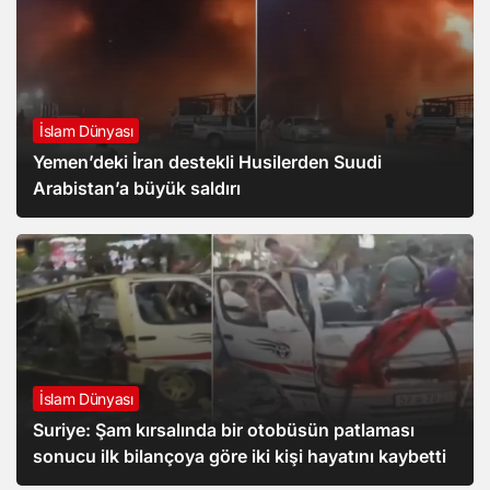
İslam Dünyası
Yemen’deki İran destekli Husilerden Suudi
Arabistan’a büyük saldırı
İslam Dünyası
Suriye: Şam kırsalında bir otobüsün patlaması
İslam Dünyası
sonucu ilk bilançoya göre iki kişi hayatını kaybetti
Gündem
ABD’nin “Barış Konseyi”, Gazze Şeridi’nin