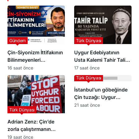
Gündem
Türk Dünyası
Çin-Siyonizm İttifakının
Uygur Edebiyatının
Bilinmeyenleri
Usta Kalemi Tahir Talip
Ankara’da Masaya
80 Yaşında Kaşgar’da
16 saat önce
17 saat önce
Yatırılacak
Hayatını Kaybetti
Türk Dünyası
İstanbul’un göbeğinde
Çin tuzağı: Uygur
kardeşlerimizin
21 saat önce
Türk Dünyası
dikkatine!
Adrian Zenz: Çin’de
zorla çalıştırmanın
kapsamı hâlâ çok büyük
19 saat önce