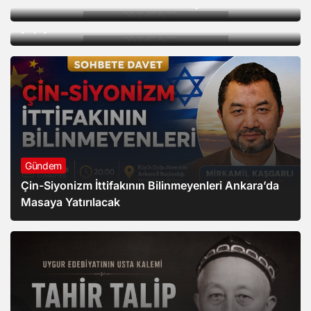
MGK bildirisinde “Terörsüz Türkiye Süreci”
güneyinde ilk askeri üssün inşası için hazırlık
yapıyor
Gündem
Çin-Siyonizm İttifakının Bilinmeyenleri Ankara’da
Masaya Yatırılacak