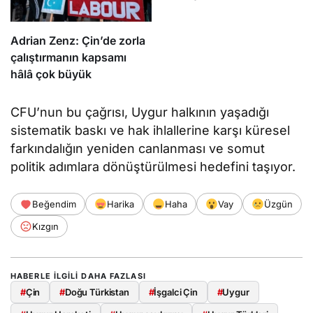
Adrian Zenz: Çin’de zorla
çalıştırmanın kapsamı
hâlâ çok büyük
CFU’nun bu çağrısı, Uygur halkının yaşadığı
sistematik baskı ve hak ihlallerine karşı küresel
farkındalığın yeniden canlanması ve somut
politik adımlara dönüştürülmesi hedefini taşıyor.
Beğendim
Harika
Haha
Vay
Üzgün
Kızgın
HABERLE ILGILI DAHA FAZLASI
#
Çin
#
Doğu Türkistan
#
İşgalci Çin
#
Uygur