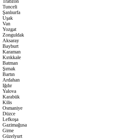
Trabzon
Tunceli
Şanlıurfa
Uşak
Van
Yozgat
Zonguldak
Aksaray
Bayburt
Karaman
Kırıkkale
Batman
Şırnak
Bartın
Ardahan
Iğdır
Yalova
Karabük
Kilis
Osmaniye
Düzce
Lefkoşa
Gazimağusa
Girne
Güzelyurt