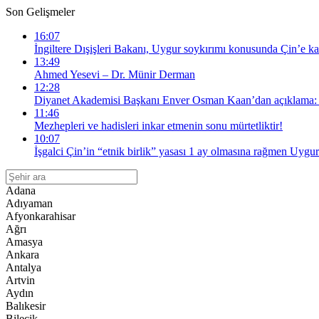
Son Gelişmeler
16:07
İngiltere Dışişleri Bakanı, Uygur soykırımı konusunda Çin’e kar
13:49
Ahmed Yesevi – Dr. Münir Derman
12:28
Diyanet Akademisi Başkanı Enver Osman Kaan’dan açıklama: “
11:46
Mezhepleri ve hadisleri inkar etmenin sonu mürtetliktir!
10:07
İşgalci Çin’in “etnik birlik” yasası 1 ay olmasına rağmen Uygur
Adana
Adıyaman
Afyonkarahisar
Ağrı
Amasya
Ankara
Antalya
Artvin
Aydın
Balıkesir
Bilecik