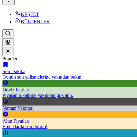
KEŞFET
BÜLTENLER
Popüler
Son Dakika
Günün son gelişmelerine yakından bakın.
Döviz Kurları
Piyasanın kalbine yakından göz atın.
Namaz Vakitleri
Altın Fiyatları
Emtia'larda son durum!