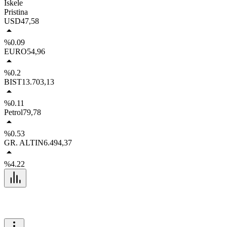
İskele
Pristina
USD
47,58
%0.09
EURO
54,96
%0.2
BIST
13.703,13
%0.11
Petrol
79,78
%0.53
GR. ALTIN
6.494,37
%4.22