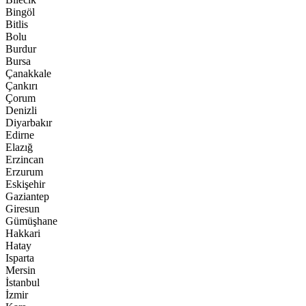
Bingöl
Bitlis
Bolu
Burdur
Bursa
Çanakkale
Çankırı
Çorum
Denizli
Diyarbakır
Edirne
Elazığ
Erzincan
Erzurum
Eskişehir
Gaziantep
Giresun
Gümüşhane
Hakkari
Hatay
Isparta
Mersin
İstanbul
İzmir