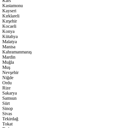
Kars
Kastamonu
Kayseri
Kırklareli
Kırşehir
Kocaeli
Konya
Kütahya
Malatya
Manisa
Kahramanmaraş
Mardin
Muğla
Muş
Nevşehir
Niğde
Ordu
Rize
Sakarya
Samsun
Siirt
Sinop
Sivas
Tekirdağ
Tokat