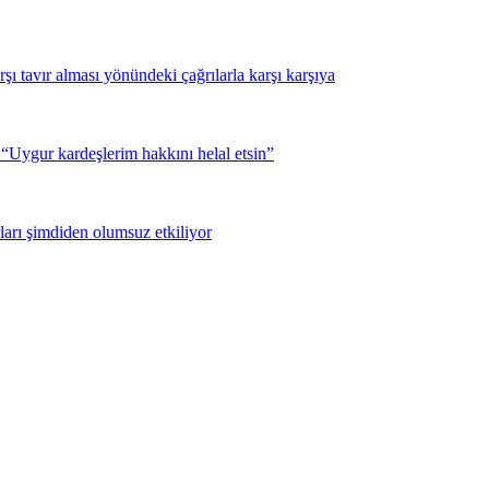
şı tavır alması yönündeki çağrılarla karşı karşıya
Uygur kardeşlerim hakkını helal etsin”
ları şimdiden olumsuz etkiliyor