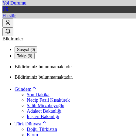
Yol Durumu
Fikstür
Bildirimler
Sosyal (0)
Takip (0)
Bildiriminiz bulunmamaktadır.
Bildiriminiz bulunmamaktadır.
Gündem
Son Dakika
Necip Fazıl Kısakürek
Salih Mirzabeyoğlu
Adalaet Bakanlığı
İçişleri Bakanlığı
Türk Dünyası
Doğu Türkistan
Kırım