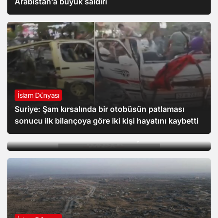
Arabistan’a büyük saldırı
İslam Dünyası
Suriye: Şam kırsalında bir otobüsün patlaması
sonucu ilk bilançoya göre iki kişi hayatını kaybetti
Gündem
MGK bildirisinde “Terörsüz Türkiye Süreci”