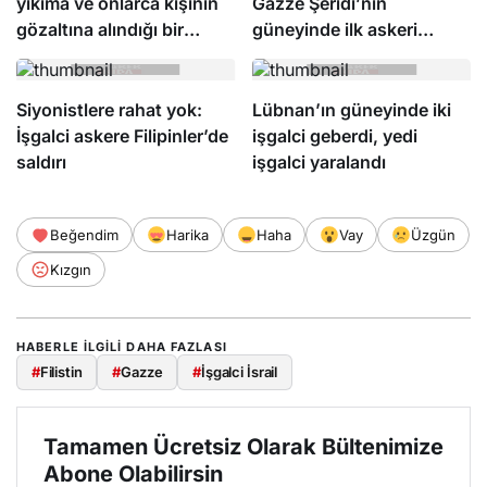
yıkıma ve onlarca kişinin
Gazze Şeridi’nin
gözaltına alındığı bir
güneyinde ilk askeri
baskının ardından
üssün inşası için hazırlık
Kalendiya’dan çekildi
yapıyor
Siyonistlere rahat yok:
Lübnan’ın güneyinde iki
İşgalci askere Filipinler’de
işgalci geberdi, yedi
saldırı
işgalci yaralandı
Beğendim
Harika
Haha
Vay
Üzgün
Kızgın
HABERLE ILGILI DAHA FAZLASI
#
Filistin
#
Gazze
#
İşgalci İsrail
Tamamen Ücretsiz Olarak Bültenimize
Abone Olabilirsin