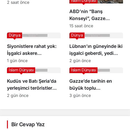
İslam Dünyası
kişinin gözaltına alındığı
2 saat önce
bir baskının ardından
ABD’nin “Barış
Kalendiya’dan çekildi
Konseyi”, Gazze
Şeridi’nin güneyinde ilk
15 saat önce
askeri üssün inşası için
Dünya
Dünya
hazırlık yapıyor
Siyonistlere rahat yok:
Lübnan’ın güneyinde iki
İşgalci askere
işgalci geberdi, yedi
Filipinler’de saldırı
işgalci yaralandı
1 gün önce
2 gün önce
İslam Dünyası
İslam Dünyası
Kudüs ve Batı Şeria’da
Gazze’de tarihin en
yerleşimci teröristler
büyük toplu
tarafından geniş çaplı
cenazelerinden biri: Bin
2 gün önce
3 gün önce
baskınlar ve saldırılar
günü aşkın sürenin
ardından enkazdan
çıkarılan 112 şehit
toprağa verildi
Bir Cevap Yaz