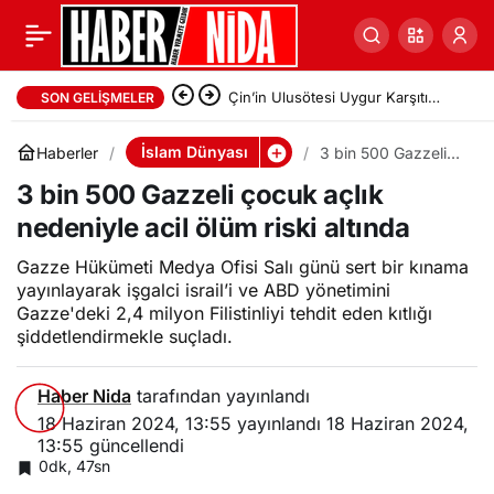
Çin’in Ulusötesi Uygur Karşıtı
SON GELIŞMELER
Stratejisi: Zenz ve Tohti’nin Yeni
İslam Dünyası
Haberler
3 bin 500 Gazzeli
çocuk açlık
Araştırması
3 bin 500 Gazzeli çocuk açlık
nedeniyle acil ölüm
riski altında
nedeniyle acil ölüm riski altında
Gazze Hükümeti Medya Ofisi Salı günü sert bir kınama
yayınlayarak işgalci israil’i ve ABD yönetimini
Gazze'deki 2,4 milyon Filistinliyi tehdit eden kıtlığı
şiddetlendirmekle suçladı.
Haber Nida
tarafından yayınlandı
18 Haziran 2024, 13:55
yayınlandı
18 Haziran 2024,
13:55
güncellendi
0dk, 47sn