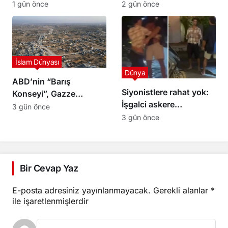
kalkan olarak kullandı,
kişinin gözaltına alındığı
1 gün önce
2 gün önce
sonra infaz etti
bir baskının ardından
Kalendiya’dan çekildi
İslam Dünyası
Dünya
ABD’nin “Barış
Siyonistlere rahat yok:
Konseyi”, Gazze
İşgalci askere
Şeridi’nin güneyinde ilk
3 gün önce
Filipinler’de saldırı
askeri üssün inşası için
3 gün önce
hazırlık yapıyor
Bir Cevap Yaz
E-posta adresiniz yayınlanmayacak.
Gerekli alanlar
*
ile işaretlenmişlerdir