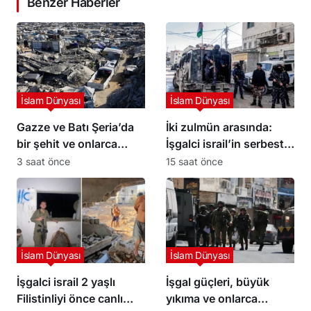
Benzer Haberler
İslam Dünyası
İslam Dünyası
Gazze ve Batı Şeria’da
İki zulmün arasında:
bir şehit ve onlarca
İşgalci israil’in serbest
yaralı
bıraktığı Filistinli
3 saat önce
15 saat önce
mahkumları Abbas
yönetimi gözaltına aldı
İslam Dünyası
İslam Dünyası
İşgalci israil 2 yaşlı
İşgal güçleri, büyük
Filistinliyi önce canlı
yıkıma ve onlarca