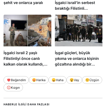
şehit ve onlarca yaralı
İşgalci israil’in serbest
bıraktığı Filistinli
mahkumları Abbas
yönetimi gözaltına aldı
İşgalci israil 2 yaşlı
İşgal güçleri, büyük
Filistinliyi önce canlı
yıkıma ve onlarca kişinin
kalkan olarak kullandı,
gözaltına alındığı bir
sonra infaz etti
baskının ardından
Kalendiya’dan çekildi
Beğendim
Harika
Haha
Vay
Üzgün
Kızgın
HABERLE ILGILI DAHA FAZLASI