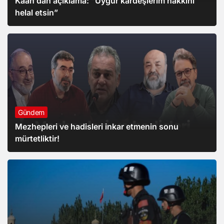
Kaan’dan açıklama: “Uygur kardeşlerim hakkını
helal etsin”
Gündem
Mezhepleri ve hadisleri inkar etmenin sonu
mürtetliktir!