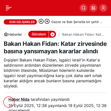
Gazze ve Batı Şeria’da bir şehit ve
SON GELIŞMELER
onlarca yaralı
Gündem
Haberler
Bakan Hakan Fidan: Katar
zirvesinde basına
Bakan Hakan Fidan: Katar zirvesinde
yansımayan kararlar alındı
basına yansımayan kararlar alındı
Dışişleri Bakanı Hakan Fidan, işgalci israil'in Katar'a
saldırısının ardından düzenlenen zirvede yayımlanan
bildirinin ötesinde, Müslüman liderlerin kulislerde
işgalci israil yayılmacılığına karşı çok daha sert ortak
kararlar aldığını ancak bunların basına yansımadığını
söyledi.
Haber Nida
tarafından yayınlandı
19 Eylül 2025, 12:38
yayınlandı
19 Eylül 2025, 12:38
güncellendi