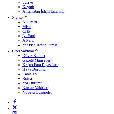
Suriye
Keşmir
Afganistan İslam Emirliği
Siyaset
AK Parti
MHP
CHP
İyi Parti
A Parti
Yeniden Refah Partisi
Özel Sayfalar
Döviz Kurları
Gazete Manşetleri
Kripto Para Piyasaları
Hava Durumu
Canlı TV
Borsa
Yol Durumu
Namaz Vakitleri
Nöbetçi Eczaneler