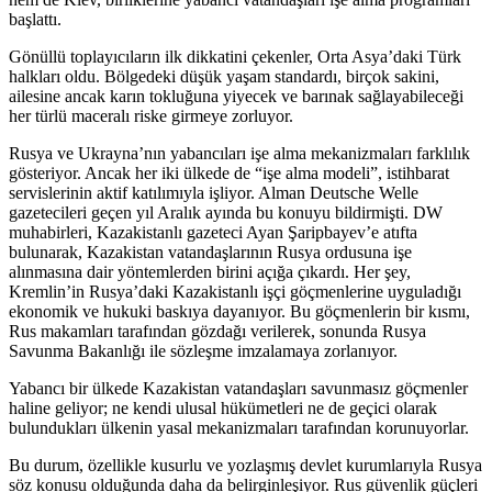
başlattı.
Gönüllü toplayıcıların ilk dikkatini çekenler, Orta Asya’daki Türk
halkları oldu. Bölgedeki düşük yaşam standardı, birçok sakini,
ailesine ancak karın tokluğuna yiyecek ve barınak sağlayabileceği
her türlü maceralı riske girmeye zorluyor.
Rusya ve Ukrayna’nın yabancıları işe alma mekanizmaları farklılık
gösteriyor. Ancak her iki ülkede de “işe alma modeli”, istihbarat
servislerinin aktif katılımıyla işliyor. Alman Deutsche Welle
gazetecileri geçen yıl Aralık ayında bu konuyu bildirmişti. DW
muhabirleri, Kazakistanlı gazeteci Ayan Şaripbayev’e atıfta
bulunarak, Kazakistan vatandaşlarının Rusya ordusuna işe
alınmasına dair yöntemlerden birini açığa çıkardı. Her şey,
Kremlin’in Rusya’daki Kazakistanlı işçi göçmenlerine uyguladığı
ekonomik ve hukuki baskıya dayanıyor. Bu göçmenlerin bir kısmı,
Rus makamları tarafından gözdağı verilerek, sonunda Rusya
Savunma Bakanlığı ile sözleşme imzalamaya zorlanıyor.
Yabancı bir ülkede Kazakistan vatandaşları savunmasız göçmenler
haline geliyor; ne kendi ulusal hükümetleri ne de geçici olarak
bulundukları ülkenin yasal mekanizmaları tarafından korunuyorlar.
Bu durum, özellikle kusurlu ve yozlaşmış devlet kurumlarıyla Rusya
söz konusu olduğunda daha da belirginleşiyor. Rus güvenlik güçleri