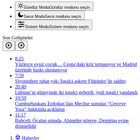
Gündüz Modu
Gündüz modunu seçin.
Gece Modu
Gece modunu seçin.
Sistem Modu
Sistem modunu seçin.
Son Gelişmeler
8:25
Yüzlerce evsiz çocuk… Ceuta’daki kriz tırmanıyor ve Madrid
üzerinde baskı oluşturuyor
7:59
Siyonistlere rahat yok: İşgalci askere Filipinler’de saldırı
20:49
Lübnan’ın güneyinde iki işgalci geberdi, yedi işgalci yaralandı
19:59
Cumhurbaşkanı Erdoğan’dan Meclise sunulan “Çerçeve
Yasa” hakkında açıklama
11:17
Bahçeli: Öcalan umuda, Ahmetler göreve, Demirtaş evine
dönmelidir
Haberler