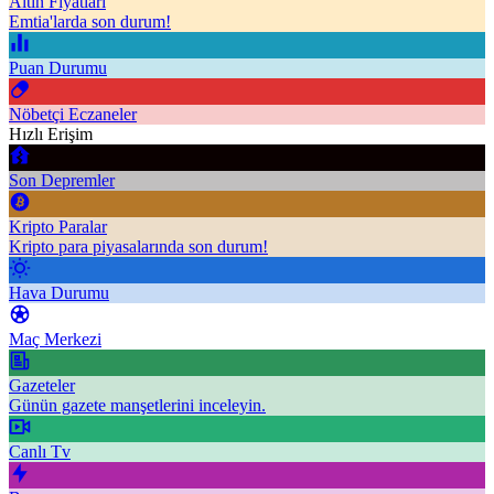
Altın Fiyatları
Emtia'larda son durum!
Puan Durumu
Nöbetçi Eczaneler
Hızlı Erişim
Son Depremler
Kripto Paralar
Kripto para piyasalarında son durum!
Hava Durumu
Maç Merkezi
Gazeteler
Günün gazete manşetlerini inceleyin.
Canlı Tv