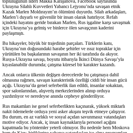
topluluğunun lideri Makka Karajanova, Facebook sayfasında
Ukrayna Silahlı Kuvvetleri Yabancı Lejyonu’nda savaşan etnik
Kazak Marlen Moldırayım’ın ölümünü duyurdu. Silah arkadaşları,
Marlen’i duyarlı ve güvenilir bir insan olarak hatırlıyor. Refah
içindeki hayatını geride bırakan Marlen, Rus işgaline karşı savaşmak
için Ukrayna’ya gelmiş ve binlerce ölen savaşçının kaderini
paylaşmıştı.
Bu hikayeler, büyük bir trajedinin parçaları. Türklerin kanı,
Ukrayna’nın doğusundaki harabe şehirler ve ıssız topraklar için
yürütülen bu başkalarının savaşının her iki tarafında da akıyor.
Rusya-Ukrayna savaşı, boyutu itibarıyla İkinci Dünya Savaşı’yla
kıyaslanabilir durumda; çatışma küresel bir karakter kazandı.
Ancak onlarca ülkenin değişen derecelerde bu çatışmaya dahil
olmasına rağmen, savaşın karakteristik özelliği ciddi bir insan gücü
açığı. Ukrayna’da genel seferberlik ilan edildi, insanlar sokaktan,
spor salonlarından, alışveriş merkezlerinden alınıp orduya
yazdırılıyor ve neredeyse anında cepheye gönderiliyor.
Rus makamları ise genel seferberlikten kaçınarak, yüksek miktarlı
nakit ödemelerle orduya yeni asker akışını teşvik etmeye çalışıyor.
Bu durum, en az varlıklı ve sosyal açıdan savunmasız vatandaşları
motive ediyor. Ancak, iç insan kaynaklarıyla personel açığını
kapatmada bu yöntemler yeterli olmuyor. Bu nedenle hem Moskova
hem de Kiev, birliklerine yabancı vatandaşları işe alma programları