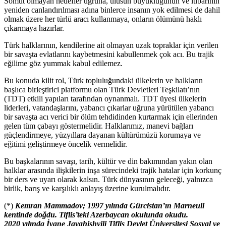
Somut olmayan hedefler uğruna, ulusun büyüklüğünün ve itibarının
yeniden canlandırılması adına binlerce insanın yok edilmesi de dahil
olmak üzere her türlü aracı kullanmaya, onların ölümünü haklı
çıkarmaya hazırlar.
Türk halklarının, kendilerine ait olmayan uzak topraklar için verilen
bir savaşta evlatlarını kaybetmesini kabullenmek çok acı. Bu trajik
eğilime göz yummak kabul edilemez.
Bu konuda kilit rol, Türk topluluğundaki ülkelerin ve halkların
başlıca birleştirici platformu olan Türk Devletleri Teşkilatı’nın
(TDT) etkili yapıları tarafından oynanmalı. TDT üyesi ülkelerin
liderleri, vatandaşlarını, yabancı çıkarlar uğruna yürütülen yabancı
bir savaşta acı verici bir ölüm tehdidinden kurtarmak için ellerinden
gelen tüm çabayı göstermelidir. Halklarımız, manevi bağları
güçlendirmeye, yüzyıllara dayanan kültürümüzü korumaya ve
eğitimi geliştirmeye öncelik vermelidir.
Bu başkalarının savaşı, tarih, kültür ve din bakımından yakın olan
halklar arasında ilişkilerin inşa sürecindeki trajik hatalar için korkunç
bir ders ve uyarı olarak kalsın. Türk dünyasının geleceği, yalnızca
birlik, barış ve karşılıklı anlayış üzerine kurulmalıdır.
(*)
Kemran Mammadov; 1997 yılında Gürcistan’ın Marneuli
kentinde doğdu. Tiflis’teki Azerbaycan okulunda okudu.
2020 yılında İvane Javahishvili Tiflis Devlet Üniversitesi Sosyal ve