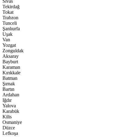
Sivas
Tekirdağ
Tokat
Trabzon
Tunceli
Şanlıurfa
Uşak
Van
Yozgat
Zonguldak
Aksaray
Bayburt
Karaman
Kırıkkale
Batman
Şırnak
Bartın
Ardahan
Iğdır
Yalova
Karabük
Kilis
Osmaniye
Düzce
Lefkoşa