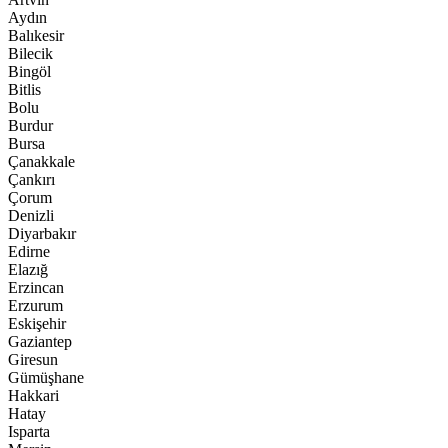
Aydın
Balıkesir
Bilecik
Bingöl
Bitlis
Bolu
Burdur
Bursa
Çanakkale
Çankırı
Çorum
Denizli
Diyarbakır
Edirne
Elazığ
Erzincan
Erzurum
Eskişehir
Gaziantep
Giresun
Gümüşhane
Hakkari
Hatay
Isparta