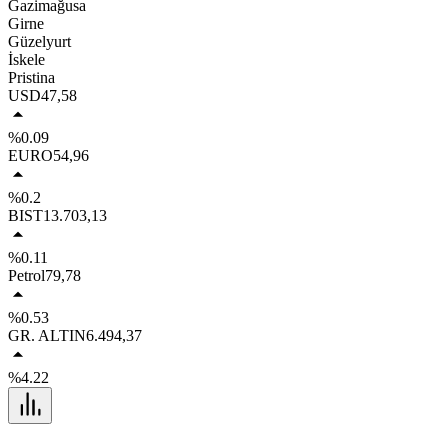
Gazimağusa
Girne
Güzelyurt
İskele
Pristina
USD
47,58
%0.09
EURO
54,96
%0.2
BIST
13.703,13
%0.11
Petrol
79,78
%0.53
GR. ALTIN
6.494,37
%4.22