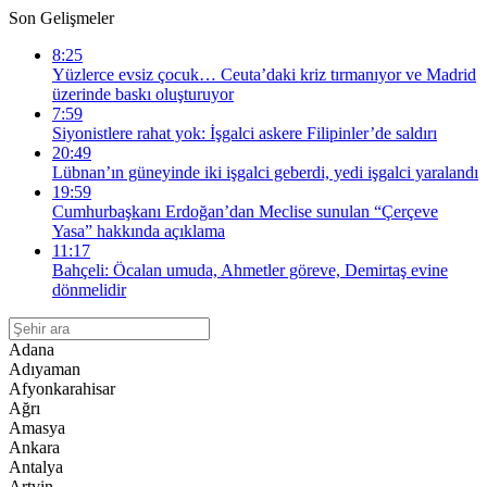
Son Gelişmeler
8:25
Yüzlerce evsiz çocuk… Ceuta’daki kriz tırmanıyor ve Madrid
üzerinde baskı oluşturuyor
7:59
Siyonistlere rahat yok: İşgalci askere Filipinler’de saldırı
20:49
Lübnan’ın güneyinde iki işgalci geberdi, yedi işgalci yaralandı
19:59
Cumhurbaşkanı Erdoğan’dan Meclise sunulan “Çerçeve
Yasa” hakkında açıklama
11:17
Bahçeli: Öcalan umuda, Ahmetler göreve, Demirtaş evine
dönmelidir
Adana
Adıyaman
Afyonkarahisar
Ağrı
Amasya
Ankara
Antalya
Artvin