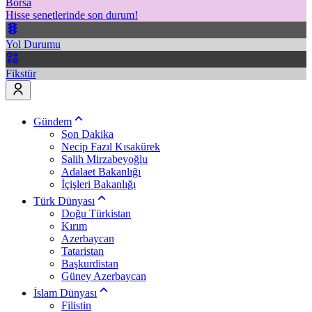
Borsa
Hisse senetlerinde son durum!
Yol Durumu
Fikstür
Gündem
Son Dakika
Necip Fazıl Kısakürek
Salih Mirzabeyoğlu
Adalaet Bakanlığı
İçişleri Bakanlığı
Türk Dünyası
Doğu Türkistan
Kırım
Azerbaycan
Tataristan
Başkurdistan
Güney Azerbaycan
İslam Dünyası
Filistin