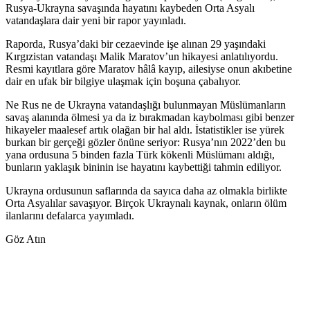
Rusya-Ukrayna savaşında hayatını kaybeden Orta Asyalı
vatandaşlara dair yeni bir rapor yayınladı.
Raporda, Rusya’daki bir cezaevinde işe alınan 29 yaşındaki
Kırgızistan vatandaşı Malik Maratov’un hikayesi anlatılıyordu.
Resmi kayıtlara göre Maratov hâlâ kayıp, ailesiyse onun akıbetine
dair en ufak bir bilgiye ulaşmak için boşuna çabalıyor.
Ne Rus ne de Ukrayna vatandaşlığı bulunmayan Müslümanların
savaş alanında ölmesi ya da iz bırakmadan kaybolması gibi benzer
hikayeler maalesef artık olağan bir hal aldı. İstatistikler ise yürek
burkan bir gerçeği gözler önüne seriyor: Rusya’nın 2022’den bu
yana ordusuna 5 binden fazla Türk kökenli Müslümanı aldığı,
bunların yaklaşık bininin ise hayatını kaybettiği tahmin ediliyor.
Ukrayna ordusunun saflarında da sayıca daha az olmakla birlikte
Orta Asyalılar savaşıyor. Birçok Ukraynalı kaynak, onların ölüm
ilanlarını defalarca yayımladı.
Göz Atın