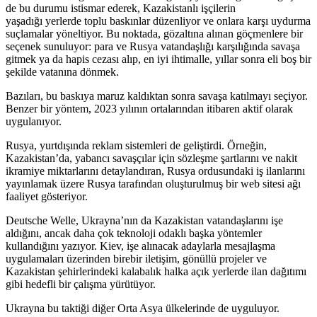
de bu durumu istismar ederek, Kazakistanlı işçilerin
yaşadığı yerlerde toplu baskınlar düzenliyor ve onlara karşı uydurma
suçlamalar yöneltiyor. Bu noktada, gözaltına alınan göçmenlere bir
seçenek sunuluyor: para ve Rusya vatandaşlığı karşılığında savaşa
gitmek ya da hapis cezası alıp, en iyi ihtimalle, yıllar sonra eli boş bir
şekilde vatanına dönmek.
Bazıları, bu baskıya maruz kaldıktan sonra savaşa katılmayı seçiyor.
Benzer bir yöntem, 2023 yılının ortalarından itibaren aktif olarak
uygulanıyor.
Rusya, yurtdışında reklam sistemleri de geliştirdi. Örneğin,
Kazakistan’da, yabancı savaşçılar için sözleşme şartlarını ve nakit
ikramiye miktarlarını detaylandıran, Rusya ordusundaki iş ilanlarını
yayınlamak üzere Rusya tarafından oluşturulmuş bir web sitesi ağı
faaliyet gösteriyor.
Deutsche Welle, Ukrayna’nın da Kazakistan vatandaşlarını işe
aldığını, ancak daha çok teknoloji odaklı başka yöntemler
kullandığını yazıyor. Kiev, işe alınacak adaylarla mesajlaşma
uygulamaları üzerinden birebir iletişim, gönüllü projeler ve
Kazakistan şehirlerindeki kalabalık halka açık yerlerde ilan dağıtımı
gibi hedefli bir çalışma yürütüyor.
Ukrayna bu taktiği diğer Orta Asya ülkelerinde de uyguluyor.