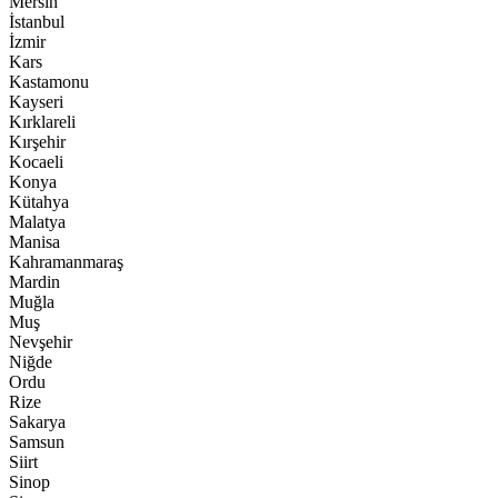
Mersin
İstanbul
İzmir
Kars
Kastamonu
Kayseri
Kırklareli
Kırşehir
Kocaeli
Konya
Kütahya
Malatya
Manisa
Kahramanmaraş
Mardin
Muğla
Muş
Nevşehir
Niğde
Ordu
Rize
Sakarya
Samsun
Siirt
Sinop