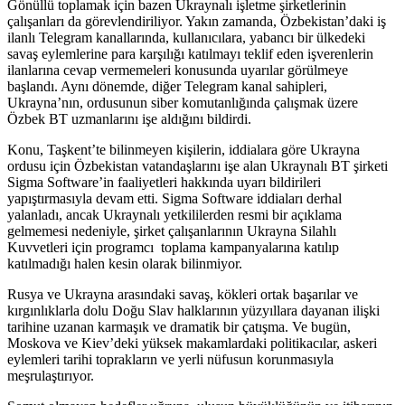
Gönüllü toplamak için bazen Ukraynalı işletme şirketlerinin
çalışanları da görevlendiriliyor. Yakın zamanda, Özbekistan’daki iş
ilanlı Telegram kanallarında, kullanıcılara, yabancı bir ülkedeki
savaş eylemlerine para karşılığı katılmayı teklif eden işverenlerin
ilanlarına cevap vermemeleri konusunda uyarılar görülmeye
başlandı. Aynı dönemde, diğer Telegram kanal sahipleri,
Ukrayna’nın, ordusunun siber komutanlığında çalışmak üzere
Özbek BT uzmanlarını işe aldığını bildirdi.
Konu, Taşkent’te bilinmeyen kişilerin, iddialara göre Ukrayna
ordusu için Özbekistan vatandaşlarını işe alan Ukraynalı BT şirketi
Sigma Software’in faaliyetleri hakkında uyarı bildirileri
yapıştırmasıyla devam etti. Sigma Software iddiaları derhal
yalanladı, ancak Ukraynalı yetkililerden resmi bir açıklama
gelmemesi nedeniyle, şirket çalışanlarının Ukrayna Silahlı
Kuvvetleri için programcı toplama kampanyalarına katılıp
katılmadığı halen kesin olarak bilinmiyor.
Rusya ve Ukrayna arasındaki savaş, kökleri ortak başarılar ve
kırgınlıklarla dolu Doğu Slav halklarının yüzyıllara dayanan ilişki
tarihine uzanan karmaşık ve dramatik bir çatışma. Ve bugün,
Moskova ve Kiev’deki yüksek makamlardaki politikacılar, askeri
eylemleri tarihi toprakların ve yerli nüfusun korunmasıyla
meşrulaştırıyor.