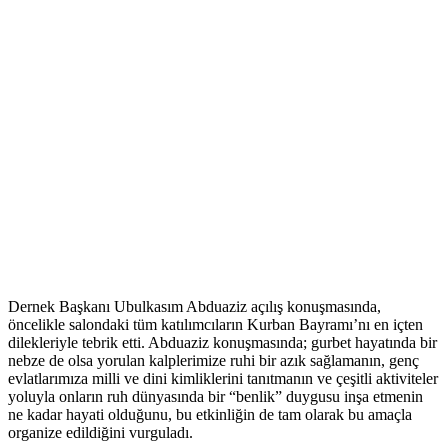
Dernek Başkanı Ubulkasım Abduaziz açılış konuşmasında,
öncelikle salondaki tüm katılımcıların Kurban Bayramı’nı en içten
dilekleriyle tebrik etti. Abduaziz konuşmasında; gurbet hayatında bir
nebze de olsa yorulan kalplerimize ruhi bir azık sağlamanın, genç
evlatlarımıza milli ve dini kimliklerini tanıtmanın ve çeşitli aktiviteler
yoluyla onların ruh dünyasında bir “benlik” duygusu inşa etmenin
ne kadar hayati olduğunu, bu etkinliğin de tam olarak bu amaçla
organize edildiğini vurguladı.