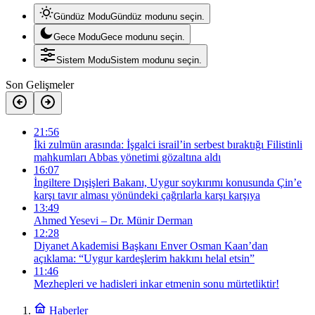
Gündüz Modu
Gündüz modunu seçin.
Gece Modu
Gece modunu seçin.
Sistem Modu
Sistem modunu seçin.
Son Gelişmeler
21:56
İki zulmün arasında: İşgalci israil’in serbest bıraktığı Filistinli
mahkumları Abbas yönetimi gözaltına aldı
16:07
İngiltere Dışişleri Bakanı, Uygur soykırımı konusunda Çin’e
karşı tavır alması yönündeki çağrılarla karşı karşıya
13:49
Ahmed Yesevi – Dr. Münir Derman
12:28
Diyanet Akademisi Başkanı Enver Osman Kaan’dan
açıklama: “Uygur kardeşlerim hakkını helal etsin”
11:46
Mezhepleri ve hadisleri inkar etmenin sonu mürtetliktir!
Haberler