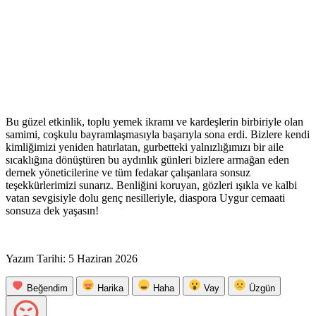
Bu güzel etkinlik, toplu yemek ikramı ve kardeşlerin birbiriyle olan
samimi, coşkulu bayramlaşmasıyla başarıyla sona erdi. Bizlere kendi
kimliğimizi yeniden hatırlatan, gurbetteki yalnızlığımızı bir aile
sıcaklığına dönüştüren bu aydınlık günleri bizlere armağan eden
dernek yöneticilerine ve tüm fedakar çalışanlara sonsuz
teşekkürlerimizi sunarız. Benliğini koruyan, gözleri ışıkla ve kalbi
vatan sevgisiyle dolu genç nesilleriyle, diaspora Uygur cemaati
sonsuza dek yaşasın!
Yazım Tarihi: 5 Haziran 2026
Beğendim
Harika
Haha
Vay
Üzgün