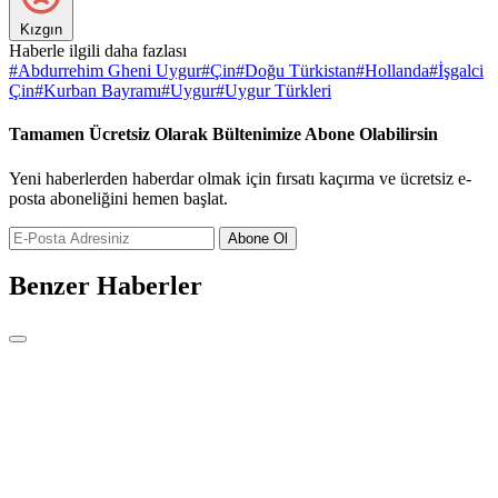
Kızgın
Haberle ilgili daha fazlası
#
Abdurrehim Gheni Uygur
#
Çin
#
Doğu Türkistan
#
Hollanda
#
İşgalci
Çin
#
Kurban Bayramı
#
Uygur
#
Uygur Türkleri
Tamamen Ücretsiz Olarak Bültenimize Abone Olabilirsin
Yeni haberlerden haberdar olmak için fırsatı kaçırma ve ücretsiz e-
posta aboneliğini hemen başlat.
Abone Ol
Benzer Haberler