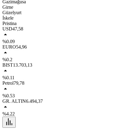
Gazimağusa
Girne
Güzelyurt
İskele
Pristina
USD
47,58
%0.09
EURO
54,96
%0.2
BIST
13.703,13
%0.11
Petrol
79,78
%0.53
GR. ALTIN
6.494,37
%4.22