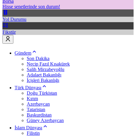
Borsa
Hisse senetlerinde son durum!
Yol Durumu
Fikstür
Gündem
Son Dakika
Necip Fazıl Kısakürek
Salih Mirzabeyoğlu
Adalaet Bakanlığı
İçişleri Bakanlığı
Türk Dünyası
Doğu Türkistan
Kırım
Azerbaycan
Tataristan
Başkurdistan
Güney Azerbaycan
İslam Dünyası
Filistin