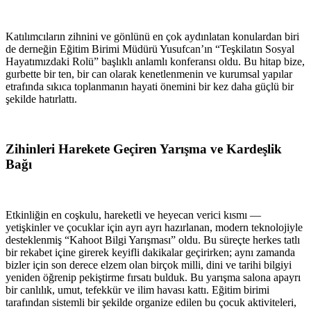
Katılımcıların zihnini ve gönlünü en çok aydınlatan konulardan biri
de derneğin Eğitim Birimi Müdürü Yusufcan’ın “Teşkilatın Sosyal
Hayatımızdaki Rolü” başlıklı anlamlı konferansı oldu. Bu hitap bize,
gurbette bir ten, bir can olarak kenetlenmenin ve kurumsal yapılar
etrafında sıkıca toplanmanın hayati önemini bir kez daha güçlü bir
şekilde hatırlattı.
Zihinleri Harekete Geçiren Yarışma ve Kardeşlik
Bağı
Etkinliğin en coşkulu, hareketli ve heyecan verici kısmı —
yetişkinler ve çocuklar için ayrı ayrı hazırlanan, modern teknolojiyle
desteklenmiş “Kahoot Bilgi Yarışması” oldu. Bu süreçte herkes tatlı
bir rekabet içine girerek keyifli dakikalar geçirirken; aynı zamanda
bizler için son derece elzem olan birçok milli, dini ve tarihi bilgiyi
yeniden öğrenip pekiştirme fırsatı bulduk. Bu yarışma salona apayrı
bir canlılık, umut, tefekkür ve ilim havası kattı. Eğitim birimi
tarafından sistemli bir şekilde organize edilen bu çocuk aktiviteleri,