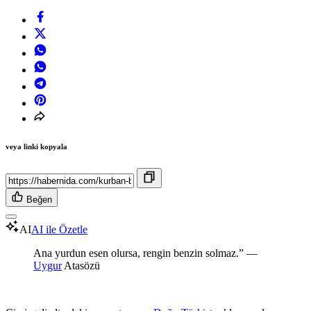
veya linki kopyala
Beğen
AI
AI ile Özetle
Ana yurdun esen olursa, rengin benzin solmaz.” —
Uygur
Atasözü