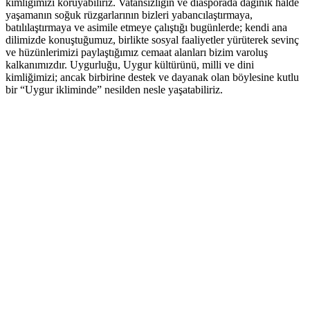
kimliğimizi koruyabiliriz. Vatansızlığın ve diasporada dağınık halde
yaşamanın soğuk rüzgarlarının bizleri yabancılaştırmaya,
batılılaştırmaya ve asimile etmeye çalıştığı bugünlerde; kendi ana
dilimizde konuştuğumuz, birlikte sosyal faaliyetler yürüterek sevinç
ve hüzünlerimizi paylaştığımız cemaat alanları bizim varoluş
kalkanımızdır. Uygurluğu, Uygur kültürünü, milli ve dini
kimliğimizi; ancak birbirine destek ve dayanak olan böylesine kutlu
bir “Uygur ikliminde” nesilden nesle yaşatabiliriz.