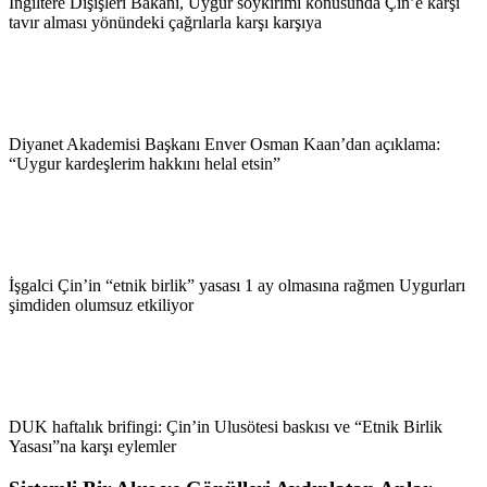
İngiltere Dışişleri Bakanı, Uygur soykırımı konusunda Çin’e karşı
tavır alması yönündeki çağrılarla karşı karşıya
Diyanet Akademisi Başkanı Enver Osman Kaan’dan açıklama:
“Uygur kardeşlerim hakkını helal etsin”
İşgalci Çin’in “etnik birlik” yasası 1 ay olmasına rağmen Uygurları
şimdiden olumsuz etkiliyor
DUK haftalık brifingi: Çin’in Ulusötesi baskısı ve “Etnik Birlik
Yasası”na karşı eylemler