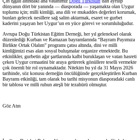
Çin işgali altındaki ana vatanımız
Doğu Türkistan
’dan ayrılıp
dünyanın dört bir yanında — diasporada — yaşamakta olan Uygur
toplumu için; milli kimliği, ana dili ve mukaddes değerleri korumak,
bunları gelecek nesillere sağ salim aktarmak, esaret ve gurbet
kaderini yaşayan her Uygur’un en yüce görevi ve sorumluluğudur.
Avrupa Doğu Türkistan Eğitim Derneği, her yıl geleneksel olarak
düzenlediği Kurban ve Ramazan bayramlarında “Bayram Payımıza
Birlikte Ortak Olalım” programı çatısı altında, dini ve milli
kimliğimizi esas alan sosyal buluşmalar organize etmektedir. Bu
etkinlikler, gurbetin ağır şartlarında kalbi buruklaşan ve vatan hasreti
çeken Uygur cemaatini bir araya getirerek gönüllere teselli vermekte
çok önemli bir rol oynamaktadır. Nitekim bu yıl da 31 Mayıs 2026
tarihinde, söz konusu derneğin öncülüğünde gerçekleştirilen Kurban
Bayramı etkinliği, tam olarak bu tarihi misyonun diasporadaki canlı
bir tablosu ve milli ruhun ateşli bir tezahürü olmuştur.
Göz Atın