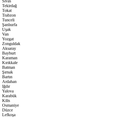
Sivas
Tekirdağ
Tokat
Trabzon
Tunceli
Şanlıurfa
Uşak
Van
Yozgat
Zonguldak
Aksaray
Bayburt
Karaman
Kırıkkale
Batman
Şırnak
Bartın
Ardahan
Iğdır
Yalova
Karabük
Kilis
Osmaniye
Düzce
Lefkoşa