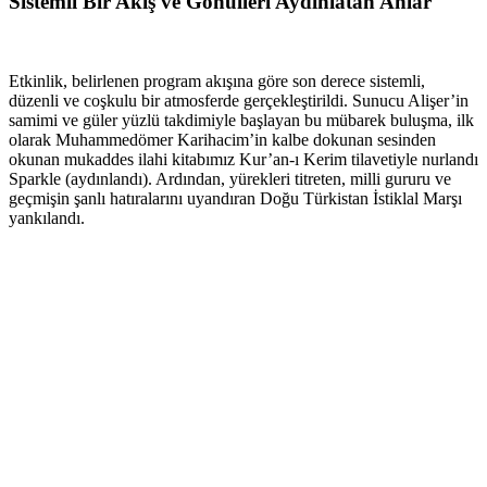
Sistemli Bir Akış ve Gönülleri Aydınlatan Anlar
Etkinlik, belirlenen program akışına göre son derece sistemli,
düzenli ve coşkulu bir atmosferde gerçekleştirildi. Sunucu Alişer’in
samimi ve güler yüzlü takdimiyle başlayan bu mübarek buluşma, ilk
olarak Muhammedömer Karihacim’in kalbe dokunan sesinden
okunan mukaddes ilahi kitabımız Kur’an-ı Kerim tilavetiyle nurlandı
Sparkle (aydınlandı). Ardından, yürekleri titreten, milli gururu ve
geçmişin şanlı hatıralarını uyandıran Doğu Türkistan İstiklal Marşı
yankılandı.