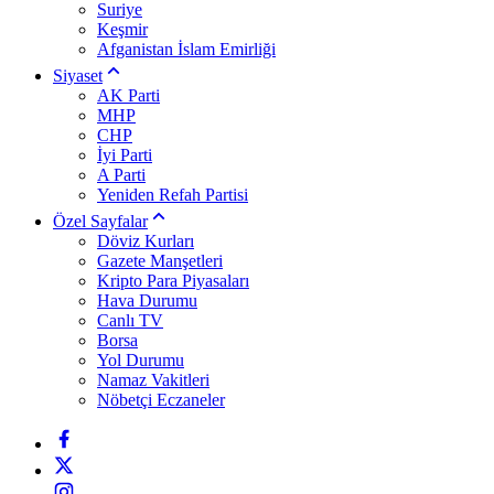
Suriye
Keşmir
Afganistan İslam Emirliği
Siyaset
AK Parti
MHP
CHP
İyi Parti
A Parti
Yeniden Refah Partisi
Özel Sayfalar
Döviz Kurları
Gazete Manşetleri
Kripto Para Piyasaları
Hava Durumu
Canlı TV
Borsa
Yol Durumu
Namaz Vakitleri
Nöbetçi Eczaneler