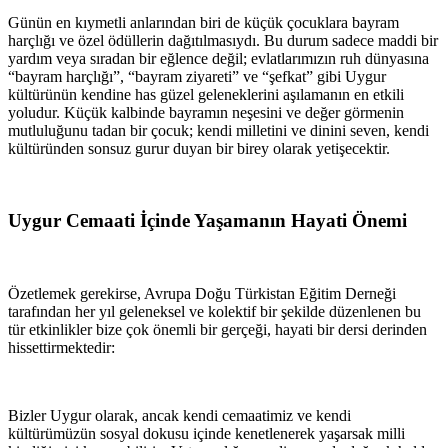
Günün en kıymetli anlarından biri de küçük çocuklara bayram
harçlığı ve özel ödüllerin dağıtılmasıydı. Bu durum sadece maddi bir
yardım veya sıradan bir eğlence değil; evlatlarımızın ruh dünyasına
“bayram harçlığı”, “bayram ziyareti” ve “şefkat” gibi Uygur
kültürünün kendine has güzel geleneklerini aşılamanın en etkili
yoludur. Küçük kalbinde bayramın neşesini ve değer görmenin
mutluluğunu tadan bir çocuk; kendi milletini ve dinini seven, kendi
kültüründen sonsuz gurur duyan bir birey olarak yetişecektir.
Uygur Cemaati İçinde Yaşamanın Hayati Önemi
Özetlemek gerekirse, Avrupa Doğu Türkistan Eğitim Derneği
tarafından her yıl geleneksel ve kolektif bir şekilde düzenlenen bu
tür etkinlikler bize çok önemli bir gerçeği, hayati bir dersi derinden
hissettirmektedir:
Bizler Uygur olarak, ancak kendi cemaatimiz ve kendi
kültürümüzün sosyal dokusu içinde kenetlenerek yaşarsak milli