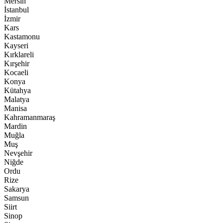
Mersin
İstanbul
İzmir
Kars
Kastamonu
Kayseri
Kırklareli
Kırşehir
Kocaeli
Konya
Kütahya
Malatya
Manisa
Kahramanmaraş
Mardin
Muğla
Muş
Nevşehir
Niğde
Ordu
Rize
Sakarya
Samsun
Siirt
Sinop