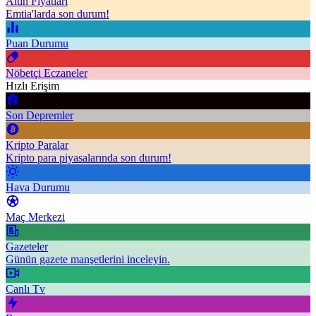
Altın Fiyatları
Emtia'larda son durum!
Puan Durumu
Nöbetçi Eczaneler
Hızlı Erişim
Son Depremler
Kripto Paralar
Kripto para piyasalarında son durum!
Hava Durumu
Maç Merkezi
Gazeteler
Günün gazete manşetlerini inceleyin.
Canlı Tv