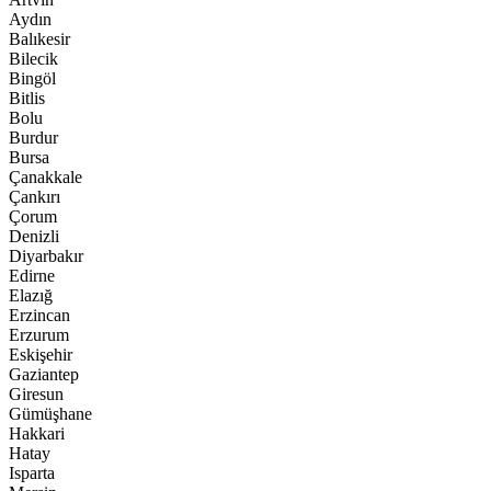
Aydın
Balıkesir
Bilecik
Bingöl
Bitlis
Bolu
Burdur
Bursa
Çanakkale
Çankırı
Çorum
Denizli
Diyarbakır
Edirne
Elazığ
Erzincan
Erzurum
Eskişehir
Gaziantep
Giresun
Gümüşhane
Hakkari
Hatay
Isparta