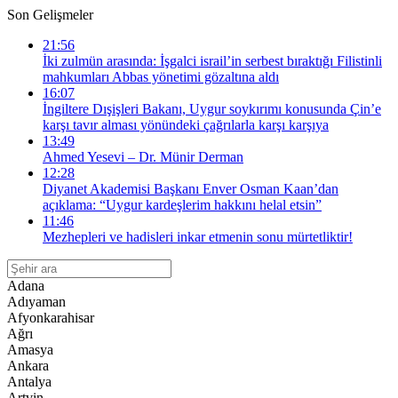
Son Gelişmeler
21:56
İki zulmün arasında: İşgalci israil’in serbest bıraktığı Filistinli
mahkumları Abbas yönetimi gözaltına aldı
16:07
İngiltere Dışişleri Bakanı, Uygur soykırımı konusunda Çin’e
karşı tavır alması yönündeki çağrılarla karşı karşıya
13:49
Ahmed Yesevi – Dr. Münir Derman
12:28
Diyanet Akademisi Başkanı Enver Osman Kaan’dan
açıklama: “Uygur kardeşlerim hakkını helal etsin”
11:46
Mezhepleri ve hadisleri inkar etmenin sonu mürtetliktir!
Adana
Adıyaman
Afyonkarahisar
Ağrı
Amasya
Ankara
Antalya
Artvin