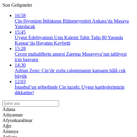
Son Gelişmeler
16:58
Çin-Siyonizm İttifakının Bilinmeyenleri Ankara’da Masaya
Yatırılacak
15:45
Uygur Edebiyatının Usta Kalemi Tahir Talip 80 Yaşında
Kaşgar’da Hayatını Kaybetti
15:28
Çeçen muhaliflerin annesi Zarema Musayeva’nın tahliyesi
için başvuru
14:30
Adrian Zenz: Çin’de zorla çalıştırmanın kapsamı hâlâ çok
büyük
12:03
İstanbul’un göbeğinde Çin tuzağı: Uygur kardeşlerimizin
dikkatine!
Adana
Adıyaman
Afyonkarahisar
Ağrı
Amasya
Ankara