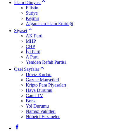
İslam Dünyası
Filistin
Suriye
Keşmir
Afganistan İslam Emirliği
Siyaset
AK Parti
MHP
CHP
İyi Parti
A Parti
Yeniden Refah Partisi
Özel Sayfalar
Döviz Kurları
Gazete Manşetleri
Kripto Para Piyasaları
Hava Durumu
Canlı TV
Borsa
Yol Durumu
Namaz Vakitleri
Nöbetçi Eczaneler