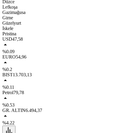
Düzce
Lefkoşa
Gazimağusa
Girne
Güzelyurt
İskele
Pristina
USD
47,58
%0.09
EURO
54,96
%0.2
BIST
13.703,13
%0.11
Petrol
79,78
%0.53
GR. ALTIN
6.494,37
%4.22