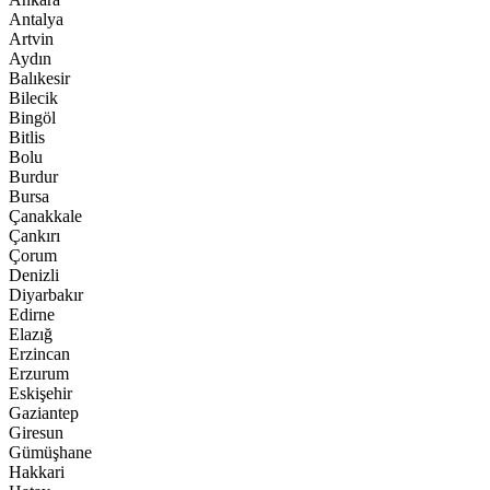
Antalya
Artvin
Aydın
Balıkesir
Bilecik
Bingöl
Bitlis
Bolu
Burdur
Bursa
Çanakkale
Çankırı
Çorum
Denizli
Diyarbakır
Edirne
Elazığ
Erzincan
Erzurum
Eskişehir
Gaziantep
Giresun
Gümüşhane
Hakkari