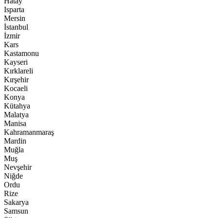
Hatay
Isparta
Mersin
İstanbul
İzmir
Kars
Kastamonu
Kayseri
Kırklareli
Kırşehir
Kocaeli
Konya
Kütahya
Malatya
Manisa
Kahramanmaraş
Mardin
Muğla
Muş
Nevşehir
Niğde
Ordu
Rize
Sakarya
Samsun