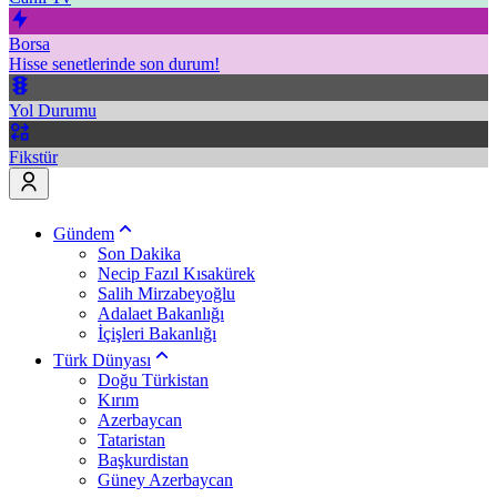
Borsa
Hisse senetlerinde son durum!
Yol Durumu
Fikstür
Gündem
Son Dakika
Necip Fazıl Kısakürek
Salih Mirzabeyoğlu
Adalaet Bakanlığı
İçişleri Bakanlığı
Türk Dünyası
Doğu Türkistan
Kırım
Azerbaycan
Tataristan
Başkurdistan
Güney Azerbaycan