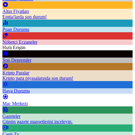
Altın Fiyatları
Emtia'larda son durum!
Puan Durumu
Nöbetçi Eczaneler
Hızlı Erişim
Son Depremler
Kripto Paralar
Kripto para piyasalarında son durum!
Hava Durumu
Maç Merkezi
Gazeteler
Günün gazete manşetlerini inceleyin.
Canlı Tv