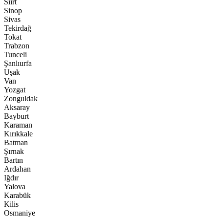
Siirt
Sinop
Sivas
Tekirdağ
Tokat
Trabzon
Tunceli
Şanlıurfa
Uşak
Van
Yozgat
Zonguldak
Aksaray
Bayburt
Karaman
Kırıkkale
Batman
Şırnak
Bartın
Ardahan
Iğdır
Yalova
Karabük
Kilis
Osmaniye