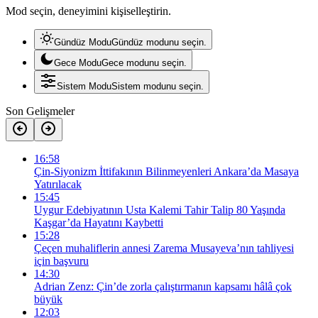
Mod seçin, deneyimini kişiselleştirin.
Gündüz Modu
Gündüz modunu seçin.
Gece Modu
Gece modunu seçin.
Sistem Modu
Sistem modunu seçin.
Son Gelişmeler
16:58
Çin-Siyonizm İttifakının Bilinmeyenleri Ankara’da Masaya
Yatırılacak
15:45
Uygur Edebiyatının Usta Kalemi Tahir Talip 80 Yaşında
Kaşgar’da Hayatını Kaybetti
15:28
Çeçen muhaliflerin annesi Zarema Musayeva’nın tahliyesi
için başvuru
14:30
Adrian Zenz: Çin’de zorla çalıştırmanın kapsamı hâlâ çok
büyük
12:03