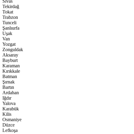
Sivas
Tekirdağ
Tokat
Trabzon
Tunceli
Şanlıurfa
Uşak
Van
Yozgat
Zonguldak
Aksaray
Bayburt
Karaman
Kırıkkale
Batman
Şırnak
Bartın
Ardahan
Iğdır
Yalova
Karabük
Kilis
Osmaniye
Düzce
Lefkoşa