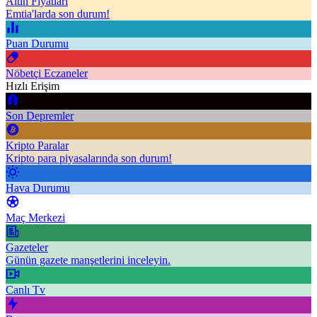
Altın Fiyatları
Emtia'larda son durum!
Puan Durumu
Nöbetçi Eczaneler
Hızlı Erişim
Son Depremler
Kripto Paralar
Kripto para piyasalarında son durum!
Hava Durumu
Maç Merkezi
Gazeteler
Günün gazete manşetlerini inceleyin.
Canlı Tv