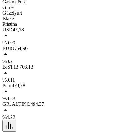
Gazimağusa
Girne
Güzelyurt
İskele
Pristina
USD
47,58
%0.09
EURO
54,96
%0.2
BIST
13.703,13
%0.11
Petrol
79,78
%0.53
GR. ALTIN
6.494,37
%4.22