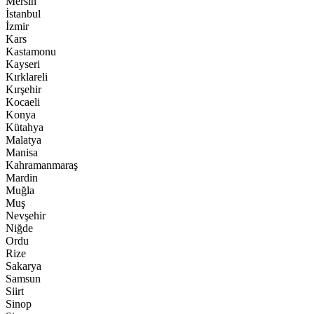
Mersin
İstanbul
İzmir
Kars
Kastamonu
Kayseri
Kırklareli
Kırşehir
Kocaeli
Konya
Kütahya
Malatya
Manisa
Kahramanmaraş
Mardin
Muğla
Muş
Nevşehir
Niğde
Ordu
Rize
Sakarya
Samsun
Siirt
Sinop