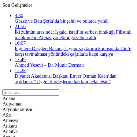
Son Gelişmeler
9:30
Gazze ve Batı Şeria’da bir şehit ve onlarca yaralı
21:56
İki zulmün arasında: İşgalci israil’in serbest bıraktığı Filistinli
mahkumları Abbas yönetimi gözaltına aldı
16:07
İngiltere Dışişleri Bakanı, Uygur soykırımı konusunda Çin’e
karşı tavır alması yönündeki çağrılarla karşı karşıya
13:49
Ahmed Yesevi – Dr. Münir Derman
12:28
Diyanet Akademisi Başkanı Enver Osman Kaan’dan
açıklama: “Uygur kardeşlerim hakkını helal etsin”
Adana
Adıyaman
Afyonkarahisar
Ağrı
Amasya
Ankara
Antalya
Artvin