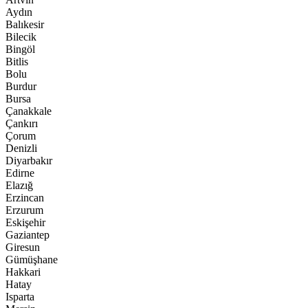
Aydın
Balıkesir
Bilecik
Bingöl
Bitlis
Bolu
Burdur
Bursa
Çanakkale
Çankırı
Çorum
Denizli
Diyarbakır
Edirne
Elazığ
Erzincan
Erzurum
Eskişehir
Gaziantep
Giresun
Gümüşhane
Hakkari
Hatay
Isparta