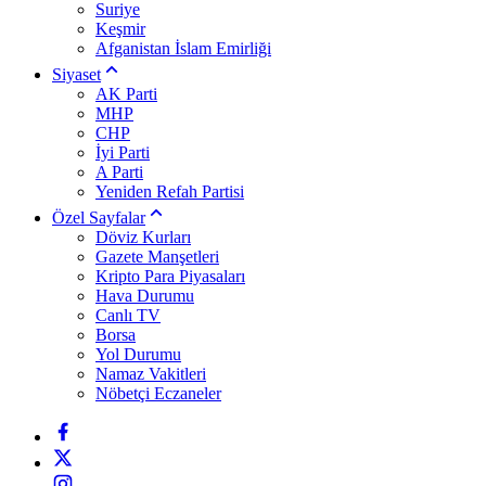
Suriye
Keşmir
Afganistan İslam Emirliği
Siyaset
AK Parti
MHP
CHP
İyi Parti
A Parti
Yeniden Refah Partisi
Özel Sayfalar
Döviz Kurları
Gazete Manşetleri
Kripto Para Piyasaları
Hava Durumu
Canlı TV
Borsa
Yol Durumu
Namaz Vakitleri
Nöbetçi Eczaneler