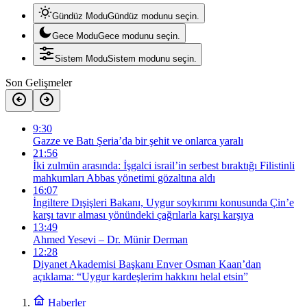
Gündüz Modu
Gündüz modunu seçin.
Gece Modu
Gece modunu seçin.
Sistem Modu
Sistem modunu seçin.
Son Gelişmeler
9:30
Gazze ve Batı Şeria’da bir şehit ve onlarca yaralı
21:56
İki zulmün arasında: İşgalci israil’in serbest bıraktığı Filistinli
mahkumları Abbas yönetimi gözaltına aldı
16:07
İngiltere Dışişleri Bakanı, Uygur soykırımı konusunda Çin’e
karşı tavır alması yönündeki çağrılarla karşı karşıya
13:49
Ahmed Yesevi – Dr. Münir Derman
12:28
Diyanet Akademisi Başkanı Enver Osman Kaan’dan
açıklama: “Uygur kardeşlerim hakkını helal etsin”
Haberler