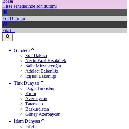
Borsa
Hisse senetlerinde son durum!
Yol Durumu
Fikstür
Gündem
Son Dakika
Necip Fazıl Kısakürek
Salih Mirzabeyoğlu
Adalaet Bakanlığı
İçişleri Bakanlığı
Türk Dünyası
Doğu Türkistan
Kırım
Azerbaycan
Tataristan
Başkurdistan
Güney Azerbaycan
İslam Dünyası
Filistin