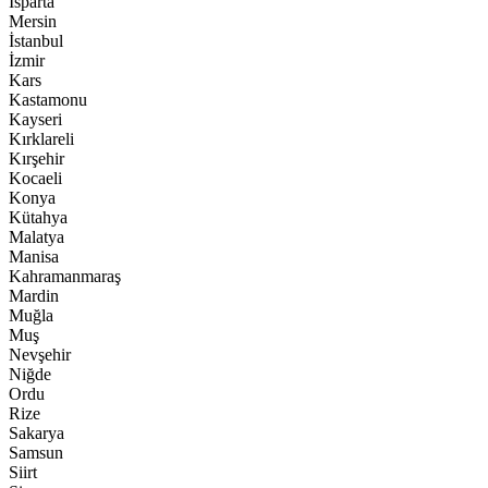
Isparta
Mersin
İstanbul
İzmir
Kars
Kastamonu
Kayseri
Kırklareli
Kırşehir
Kocaeli
Konya
Kütahya
Malatya
Manisa
Kahramanmaraş
Mardin
Muğla
Muş
Nevşehir
Niğde
Ordu
Rize
Sakarya
Samsun
Siirt