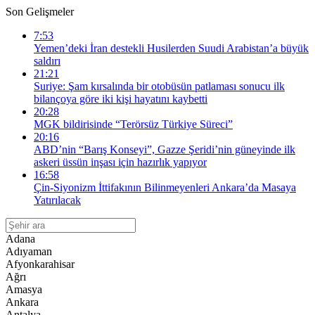
Son Gelişmeler
7:53
Yemen’deki İran destekli Husilerden Suudi Arabistan’a büyük
saldırı
21:21
Suriye: Şam kırsalında bir otobüsün patlaması sonucu ilk
bilançoya göre iki kişi hayatını kaybetti
20:28
MGK bildirisinde “Terörsüz Türkiye Süreci”
20:16
ABD’nin “Barış Konseyi”, Gazze Şeridi’nin güneyinde ilk
askeri üssün inşası için hazırlık yapıyor
16:58
Çin-Siyonizm İttifakının Bilinmeyenleri Ankara’da Masaya
Yatırılacak
Adana
Adıyaman
Afyonkarahisar
Ağrı
Amasya
Ankara
Antalya