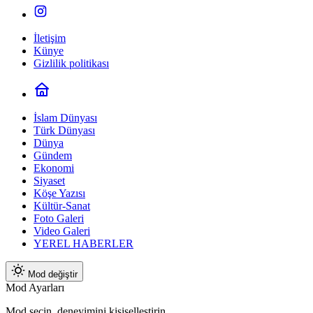
İletişim
Künye
Gizlilik politikası
İslam Dünyası
Türk Dünyası
Dünya
Gündem
Ekonomi
Siyaset
Köşe Yazısı
Kültür-Sanat
Foto Galeri
Video Galeri
YEREL HABERLER
Mod değiştir
Mod Ayarları
Mod seçin, deneyimini kişiselleştirin.