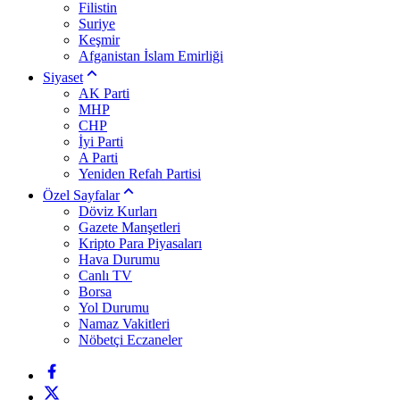
Filistin
Suriye
Keşmir
Afganistan İslam Emirliği
Siyaset
AK Parti
MHP
CHP
İyi Parti
A Parti
Yeniden Refah Partisi
Özel Sayfalar
Döviz Kurları
Gazete Manşetleri
Kripto Para Piyasaları
Hava Durumu
Canlı TV
Borsa
Yol Durumu
Namaz Vakitleri
Nöbetçi Eczaneler