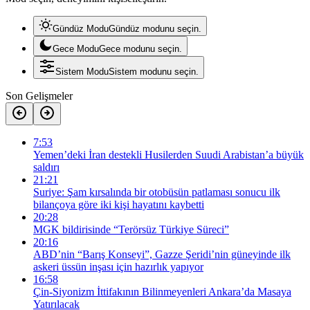
Gündüz Modu
Gündüz modunu seçin.
Gece Modu
Gece modunu seçin.
Sistem Modu
Sistem modunu seçin.
Son Gelişmeler
7:53
Yemen’deki İran destekli Husilerden Suudi Arabistan’a büyük
saldırı
21:21
Suriye: Şam kırsalında bir otobüsün patlaması sonucu ilk
bilançoya göre iki kişi hayatını kaybetti
20:28
MGK bildirisinde “Terörsüz Türkiye Süreci”
20:16
ABD’nin “Barış Konseyi”, Gazze Şeridi’nin güneyinde ilk
askeri üssün inşası için hazırlık yapıyor
16:58
Çin-Siyonizm İttifakının Bilinmeyenleri Ankara’da Masaya
Yatırılacak