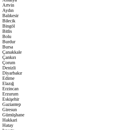
Artvin
Aydın
Balıkesir
Bilecik
Bingöl
Bitlis
Bolu
Burdur
Bursa
Çanakkale
Çankırı
Çorum
Denizli
Diyarbakır
Edirne
Elazığ
Erzincan
Erzurum
Eskişehir
Gaziantep
Giresun
Gümüşhane
Hakkari
Hatay