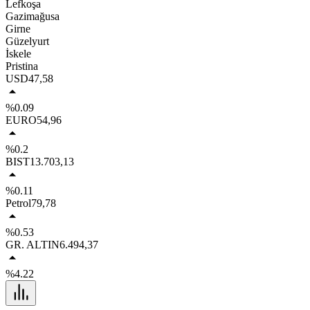
Lefkoşa
Gazimağusa
Girne
Güzelyurt
İskele
Pristina
USD
47,58
%0.09
EURO
54,96
%0.2
BIST
13.703,13
%0.11
Petrol
79,78
%0.53
GR. ALTIN
6.494,37
%4.22