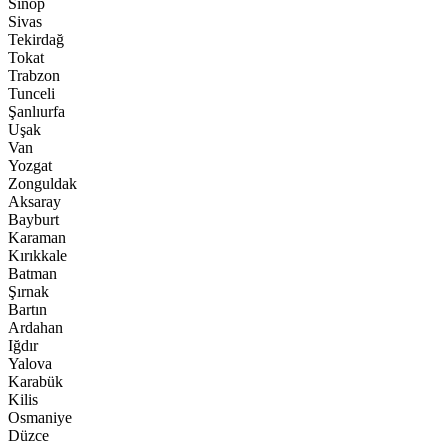
Sinop
Sivas
Tekirdağ
Tokat
Trabzon
Tunceli
Şanlıurfa
Uşak
Van
Yozgat
Zonguldak
Aksaray
Bayburt
Karaman
Kırıkkale
Batman
Şırnak
Bartın
Ardahan
Iğdır
Yalova
Karabük
Kilis
Osmaniye
Düzce