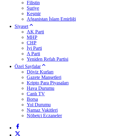
Filistin
Suriye
Keşmir
Afganistan İslam Emirliği
Siyaset
AK Parti
MHP
CHP
İyi Parti
A Parti
Yeniden Refah Partisi
Özel Sayfalar
Döviz Kurları
Gazete Manşetleri
Kripto Para Piyasaları
Hava Durumu
Canlı TV
Borsa
Yol Durumu
Namaz Vakitleri
Nöbetçi Eczaneler