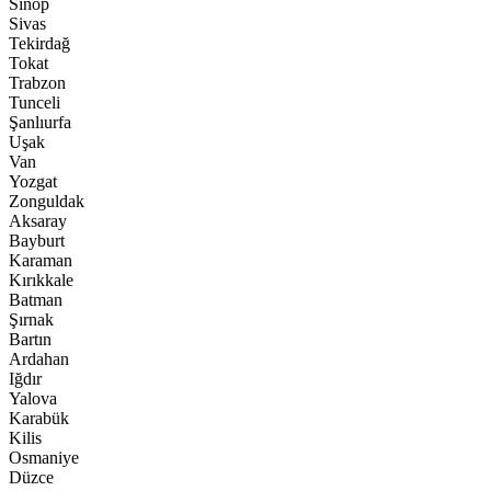
Sinop
Sivas
Tekirdağ
Tokat
Trabzon
Tunceli
Şanlıurfa
Uşak
Van
Yozgat
Zonguldak
Aksaray
Bayburt
Karaman
Kırıkkale
Batman
Şırnak
Bartın
Ardahan
Iğdır
Yalova
Karabük
Kilis
Osmaniye
Düzce