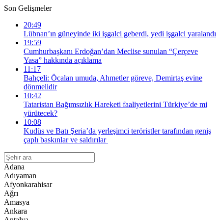
Son Gelişmeler
20:49
Lübnan’ın güneyinde iki işgalci geberdi, yedi işgalci yaralandı
19:59
Cumhurbaşkanı Erdoğan’dan Meclise sunulan “Çerçeve
Yasa” hakkında açıklama
11:17
Bahçeli: Öcalan umuda, Ahmetler göreve, Demirtaş evine
dönmelidir
10:42
Tataristan Bağımsızlık Hareketi faaliyetlerini Türkiye’de mi
yürütecek?
10:08
Kudüs ve Batı Şeria’da yerleşimci teröristler tarafından geniş
çaplı baskınlar ve saldırılar
Adana
Adıyaman
Afyonkarahisar
Ağrı
Amasya
Ankara
Antalya