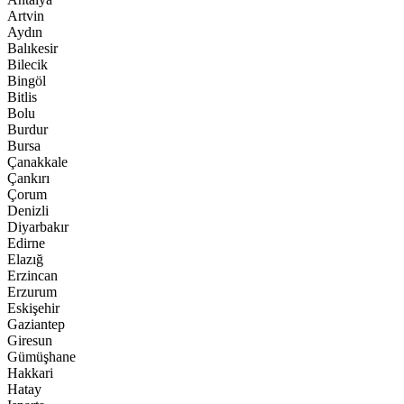
Artvin
Aydın
Balıkesir
Bilecik
Bingöl
Bitlis
Bolu
Burdur
Bursa
Çanakkale
Çankırı
Çorum
Denizli
Diyarbakır
Edirne
Elazığ
Erzincan
Erzurum
Eskişehir
Gaziantep
Giresun
Gümüşhane
Hakkari
Hatay