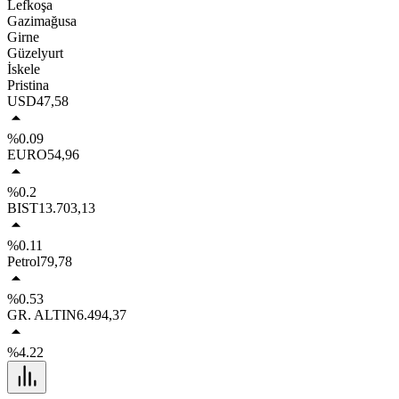
Lefkoşa
Gazimağusa
Girne
Güzelyurt
İskele
Pristina
USD
47,58
%0.09
EURO
54,96
%0.2
BIST
13.703,13
%0.11
Petrol
79,78
%0.53
GR. ALTIN
6.494,37
%4.22