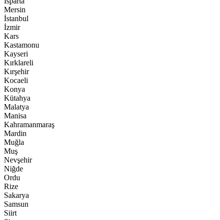
Isparta
Mersin
İstanbul
İzmir
Kars
Kastamonu
Kayseri
Kırklareli
Kırşehir
Kocaeli
Konya
Kütahya
Malatya
Manisa
Kahramanmaraş
Mardin
Muğla
Muş
Nevşehir
Niğde
Ordu
Rize
Sakarya
Samsun
Siirt