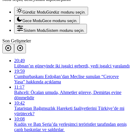
Gündüz Modu
Gündüz modunu seçin.
Gece Modu
Gece modunu seçin.
Sistem Modu
Sistem modunu seçin.
Son Gelişmeler
20:49
Lübnan’ın güneyinde iki işgalci geberdi, yedi işgalci yaralandı
19:59
Cumhurbaşkanı Erdoğan’dan Meclise sunulan “Çerçeve
Yasa” hakkında açıklama
11:17
Bahçeli: Öcalan umuda, Ahmetler göreve, Demirtaş evine
dönmelidir
10:42
Tataristan Bağımsızlık Hareketi faaliyetlerini Türkiye’de mi
yürütecek?
10:08
Kudüs ve Batı Şeria’da yerleşimci teröristler tarafından geniş
çaplı baskınlar ve saldırılar