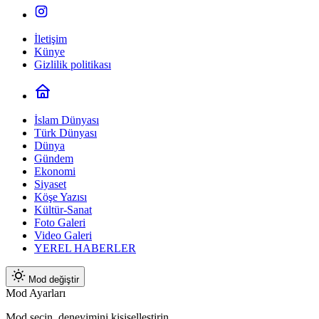
İletişim
Künye
Gizlilik politikası
İslam Dünyası
Türk Dünyası
Dünya
Gündem
Ekonomi
Siyaset
Köşe Yazısı
Kültür-Sanat
Foto Galeri
Video Galeri
YEREL HABERLER
Mod değiştir
Mod Ayarları
Mod seçin, deneyimini kişiselleştirin.