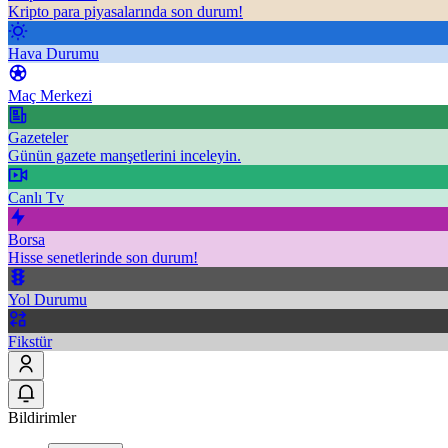
Kripto para piyasalarında son durum!
Hava Durumu
Maç Merkezi
Gazeteler
Günün gazete manşetlerini inceleyin.
Canlı Tv
Borsa
Hisse senetlerinde son durum!
Yol Durumu
Fikstür
Bildirimler