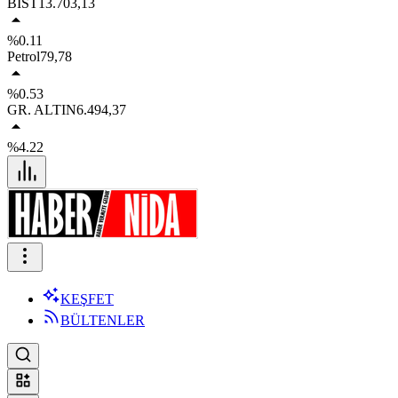
BIST
13.703,13
%0.11
Petrol
79,78
%0.53
GR. ALTIN
6.494,37
%4.22
KEŞFET
BÜLTENLER