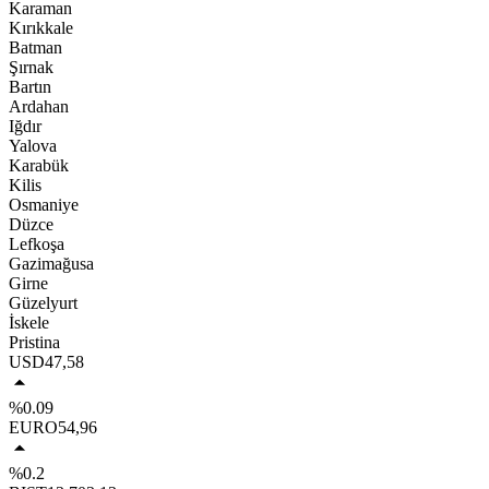
Karaman
Kırıkkale
Batman
Şırnak
Bartın
Ardahan
Iğdır
Yalova
Karabük
Kilis
Osmaniye
Düzce
Lefkoşa
Gazimağusa
Girne
Güzelyurt
İskele
Pristina
USD
47,58
%0.09
EURO
54,96
%0.2