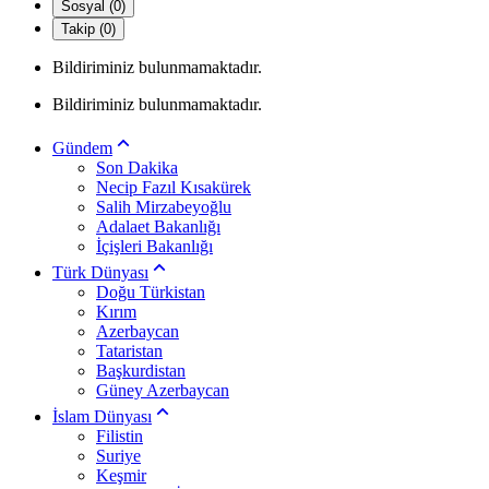
Sosyal (0)
Takip (0)
Bildiriminiz bulunmamaktadır.
Bildiriminiz bulunmamaktadır.
Gündem
Son Dakika
Necip Fazıl Kısakürek
Salih Mirzabeyoğlu
Adalaet Bakanlığı
İçişleri Bakanlığı
Türk Dünyası
Doğu Türkistan
Kırım
Azerbaycan
Tataristan
Başkurdistan
Güney Azerbaycan
İslam Dünyası
Filistin
Suriye
Keşmir