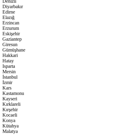
Denizli
Diyarbakır
Edirne
Elazığ
Erzincan
Erzurum
Eskişehir
Gaziantep
Giresun
Gümüşhane
Hakkari
Hatay
Isparta
Mersin
İstanbul
İzmir
Kars
Kastamonu
Kayseri
Kırklareli
Kırşehir
Kocaeli
Konya
Kütahya
Malatya