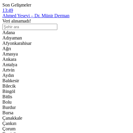
Son Gelişmeler
13:49
Ahmed Yesevi – Dr. Münir Derman
12:28
Veri alınamadı!
Diyanet Akademisi Başkanı Enver Osman Kaan’dan açıklama: “Uygur 
11:46
Adana
Mezhepleri ve hadisleri inkar etmenin sonu mürtetliktir!
Adıyaman
10:07
Afyonkarahisar
İşgalci Çin’in “etnik birlik” yasası 1 ay olmasına rağmen Uygurları ş
Ağrı
16:07
Amasya
İngiltere Dışişleri Bakanı, Uygur soykırımı konusunda Çin’e karşı tavı
Ankara
Antalya
Artvin
Aydın
Balıkesir
Bilecik
Bingöl
Bitlis
Bolu
Burdur
Bursa
Çanakkale
Çankırı
Çorum