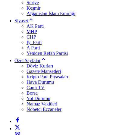
Suriye
Keşmir
Afganistan İslam Emirliği
Siyaset
AK Parti
MHP
CHP
İyi Parti
A Parti
Yeniden Refah Partisi
Özel Sayfalar
Döviz Kurları
Gazete Manşetleri
Kripto Para Piyasaları
Hava Durumu
Canlı TV
Borsa
Yol Durumu
Namaz Vakitleri
Nöbetçi Eczaneler