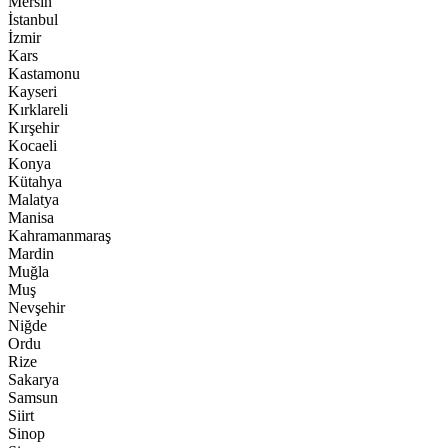
Mersin
İstanbul
İzmir
Kars
Kastamonu
Kayseri
Kırklareli
Kırşehir
Kocaeli
Konya
Kütahya
Malatya
Manisa
Kahramanmaraş
Mardin
Muğla
Muş
Nevşehir
Niğde
Ordu
Rize
Sakarya
Samsun
Siirt
Sinop