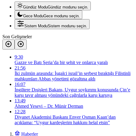
Gündüz Modu
Gündüz modunu seçin.
Gece Modu
Gece modunu seçin.
Sistem Modu
Sistem modunu seçin.
Son Gelişmeler
9:30
Gazze ve Batı Şeria’da bir şehit ve onlarca yaralı
21:56
İki zulmün arasında: İşgalci israil’in serbest bıraktığı Filistinli
mahkumları Abbas yönetimi gözaltına aldı
16:07
İngiltere Dışişleri Bakanı, Uygur soykırımı konusunda Çin’e
karşı tavır alması yönündeki çağrılarla karşı karşıya
13:49
Ahmed Yesevi – Dr. Münir Derman
12:28
Diyanet Akademisi Başkanı Enver Osman Kaan’dan
açıklama: “Uygur kardeşlerim hakkını helal etsin”
Haberler