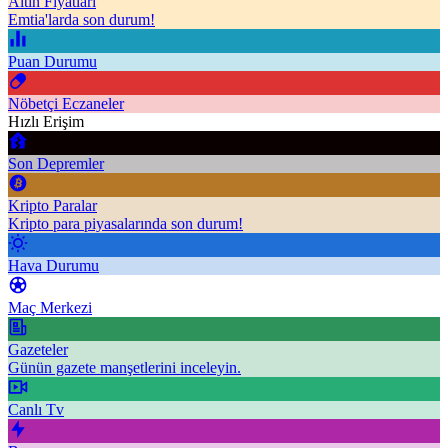
Altın Fiyatları
Emtia'larda son durum!
Puan Durumu
Nöbetçi Eczaneler
Hızlı Erişim
Son Depremler
Kripto Paralar
Kripto para piyasalarında son durum!
Hava Durumu
Maç Merkezi
Gazeteler
Günün gazete manşetlerini inceleyin.
Canlı Tv