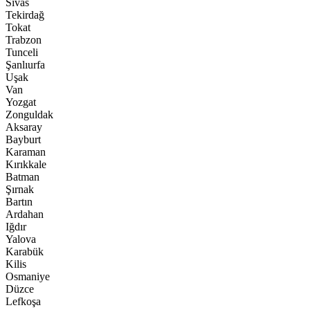
Sivas
Tekirdağ
Tokat
Trabzon
Tunceli
Şanlıurfa
Uşak
Van
Yozgat
Zonguldak
Aksaray
Bayburt
Karaman
Kırıkkale
Batman
Şırnak
Bartın
Ardahan
Iğdır
Yalova
Karabük
Kilis
Osmaniye
Düzce
Lefkoşa