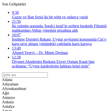
Son Gelişmeler
9:30
Gazze ve Batı Şeria’da bir şehit ve onlarca yaralı
21:56
İki zulmün arasında: İşgalci israil’in serbest bıraktığı Filistinli
mahkumları Abbas yönetimi gözaltına aldı
16:07
İngiltere Dışişleri Bakanı, Uygur soykırımı konusunda Çin’e
karşı tavır alması yönündeki çağrılarla karşı karşıya
13:49
Ahmed Yesevi – Dr. Münir Derman
12:28
Diyanet Akademisi Başkanı Enver Osman Kaan’dan
açıklama: “Uygur kardeşlerim hakkını helal etsin”
Adana
Adıyaman
Afyonkarahisar
Ağrı
Amasya
Ankara
Antalya
Artvin