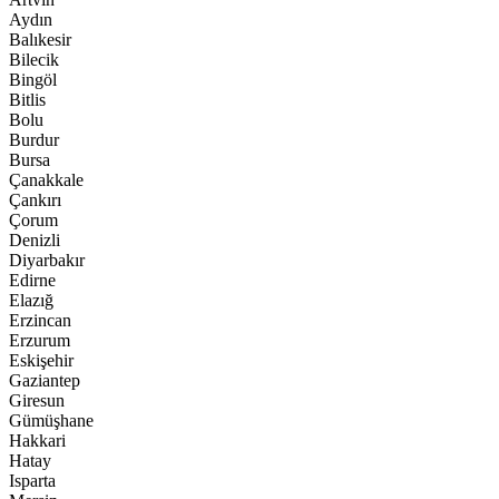
Aydın
Balıkesir
Bilecik
Bingöl
Bitlis
Bolu
Burdur
Bursa
Çanakkale
Çankırı
Çorum
Denizli
Diyarbakır
Edirne
Elazığ
Erzincan
Erzurum
Eskişehir
Gaziantep
Giresun
Gümüşhane
Hakkari
Hatay
Isparta