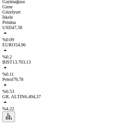
Gazimağusa
Girne
Güzelyurt
İskele
Pristina
USD
47,58
%0.09
EURO
54,96
%0.2
BIST
13.703,13
%0.11
Petrol
79,78
%0.53
GR. ALTIN
6.494,37
%4.22