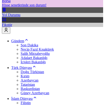
Borsa
Hisse senetlerinde son durum!
Yol Durumu
Fikstür
Gündem
Son Dakika
Necip Fazıl Kısakürek
Salih Mirzabeyoğlu
Adalaet Bakanlığı
İçişleri Bakanlığı
Türk Dünyası
Doğu Türkistan
Kırım
Azerbaycan
Tataristan
Başkurdistan
Güney Azerbaycan
İslam Dünyası
Filistin