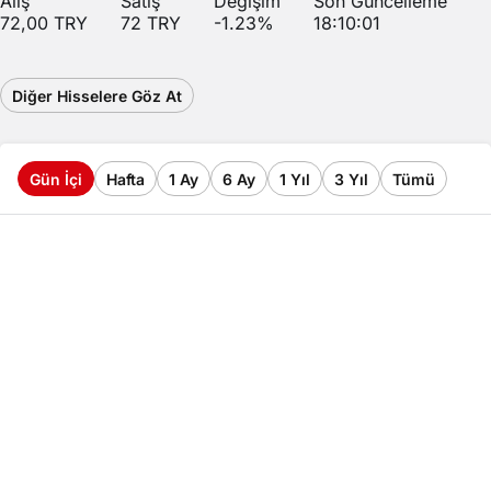
Alış
Satış
Değişim
Son Güncelleme
72,00
TRY
72
TRY
-1.23
%
18:10:01
Diğer Hisselere Göz At
Gün İçi
Hafta
1 Ay
6 Ay
1 Yıl
3 Yıl
Tümü