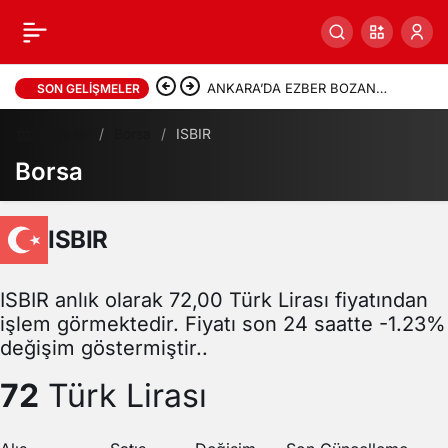
ANKARA’DA EZBER BOZAN
SON GELIŞMELER
TEOPOLİTİK ANALİZ: “ÇİN-
Haberler
Borsa
ISBIR
Borsa
SİYONİZM İTTİFAKI’NİN
BİLİNMEYENLERİ”
ISBIR
ISBIR anlık olarak 72,00 Türk Lirası fiyatından
işlem görmektedir. Fiyatı son 24 saatte -1.23%
değişim göstermiştir..
72
Türk Lirası