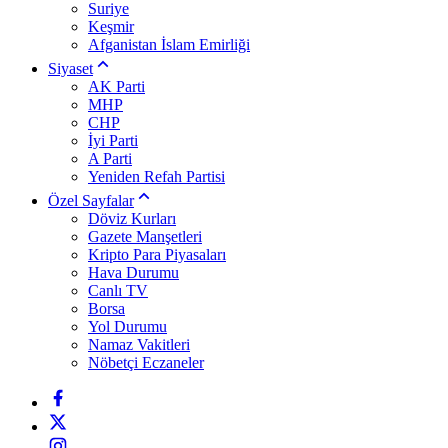
Suriye
Keşmir
Afganistan İslam Emirliği
Siyaset
AK Parti
MHP
CHP
İyi Parti
A Parti
Yeniden Refah Partisi
Özel Sayfalar
Döviz Kurları
Gazete Manşetleri
Kripto Para Piyasaları
Hava Durumu
Canlı TV
Borsa
Yol Durumu
Namaz Vakitleri
Nöbetçi Eczaneler