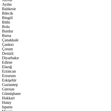
Aydın
Balıkesir
Bilecik
Bingöl
Bitlis
Bolu
Burdur
Bursa
Çanakkale
Çankırı
Çorum
Denizli
Diyarbakır
Edirne
Elazığ
Erzincan
Erzurum
Eskişehir
Gaziantep
Giresun
Gümüşhane
Hakkari
Hatay
Isparta