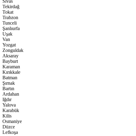
Sivas
Tekirdağ
Tokat
Trabzon
Tunceli
Şanlıurfa
Uşak
Van
Yozgat
Zonguldak
Aksaray
Bayburt
Karaman
Kırıkkale
Batman
Şırnak
Bartın
Ardahan
Iğdır
Yalova
Karabük
Kilis
Osmaniye
Düzce
Lefkoşa