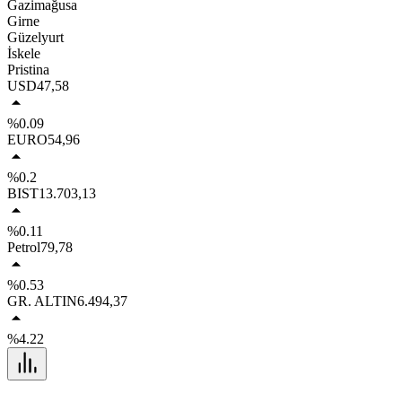
Gazimağusa
Girne
Güzelyurt
İskele
Pristina
USD
47,58
%0.09
EURO
54,96
%0.2
BIST
13.703,13
%0.11
Petrol
79,78
%0.53
GR. ALTIN
6.494,37
%4.22