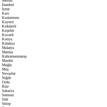
Mersin
İstanbul
İzmir
Kars
Kastamonu
Kayseri
Kırklareli
Kırşehir
Kocaeli
Konya
Kütahya
Malatya
Manisa
Kahramanmaraş
Mardin
Muğla
Muş
Nevşehir
Niğde
Ordu
Rize
Sakarya
Samsun
Siirt
Sinop