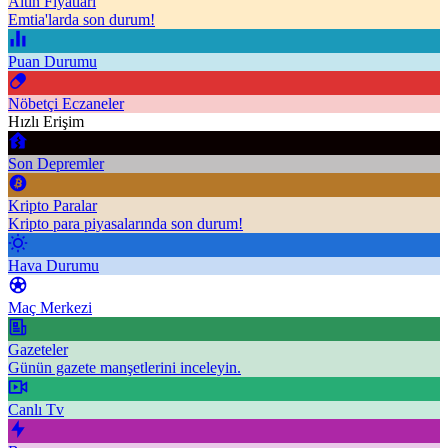
Altın Fiyatları
Emtia'larda son durum!
Puan Durumu
Nöbetçi Eczaneler
Hızlı Erişim
Son Depremler
Kripto Paralar
Kripto para piyasalarında son durum!
Hava Durumu
Maç Merkezi
Gazeteler
Günün gazete manşetlerini inceleyin.
Canlı Tv