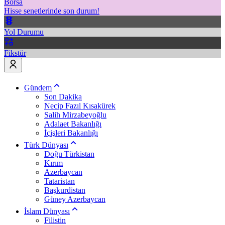
Borsa
Hisse senetlerinde son durum!
Yol Durumu
Fikstür
Gündem
Son Dakika
Necip Fazıl Kısakürek
Salih Mirzabeyoğlu
Adalaet Bakanlığı
İçişleri Bakanlığı
Türk Dünyası
Doğu Türkistan
Kırım
Azerbaycan
Tataristan
Başkurdistan
Güney Azerbaycan
İslam Dünyası
Filistin