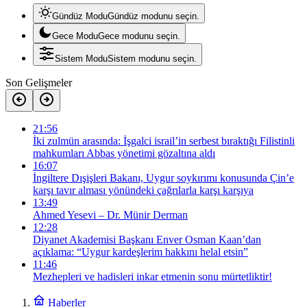
Gündüz Modu
Gündüz modunu seçin.
Gece Modu
Gece modunu seçin.
Sistem Modu
Sistem modunu seçin.
Son Gelişmeler
21:56
İki zulmün arasında: İşgalci israil’in serbest bıraktığı Filistinli
mahkumları Abbas yönetimi gözaltına aldı
16:07
İngiltere Dışişleri Bakanı, Uygur soykırımı konusunda Çin’e
karşı tavır alması yönündeki çağrılarla karşı karşıya
13:49
Ahmed Yesevi – Dr. Münir Derman
12:28
Diyanet Akademisi Başkanı Enver Osman Kaan’dan
açıklama: “Uygur kardeşlerim hakkını helal etsin”
11:46
Mezhepleri ve hadisleri inkar etmenin sonu mürtetliktir!
Haberler