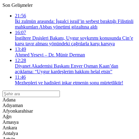
Son Gelişmeler
21:56
İki zulmün arasında: İşgalci israil’in serbest bıraktığı Filistinli
mahkumları Abbas yönetimi gözaltına aldı
16:07
İngiltere Dışişleri Bakanı, Uygur soykırımı konusunda Çin’e
karşı tavır alması yönündeki çağrılarla karşı karşıya
13:49
Ahmed Yesevi – Dr. Münir Derman
12:28
Diyanet Akademisi Başkanı Enver Osman Kaan’dan
açıklama: “Uygur kardeşlerim hakkını helal etsin”
11:46
Mezhepleri ve hadisleri inkar etmenin sonu mürtetliktir!
Adana
Adıyaman
Afyonkarahisar
Ağrı
Amasya
Ankara
Antalya
Artvin