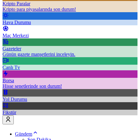
Kripto Paralar
Kripto para piyasalarında son durum!
Hava Durumu
Maç Merkezi
Gazeteler
Günün gazete manşetlerini inceleyin.
Canlı Tv
Borsa
Hisse senetlerinde son durum!
Yol Durumu
Fikstür
Gündem
Son Dakika