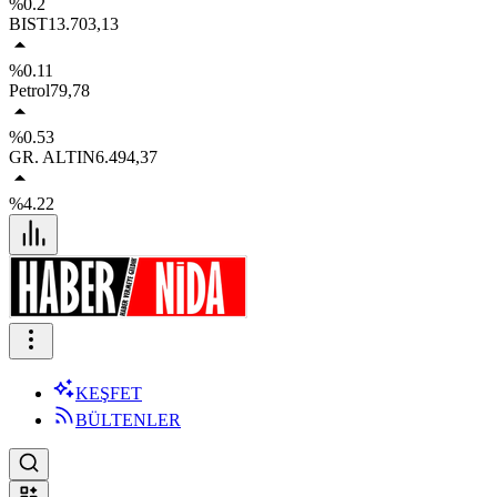
%0.2
BIST
13.703,13
%0.11
Petrol
79,78
%0.53
GR. ALTIN
6.494,37
%4.22
KEŞFET
BÜLTENLER