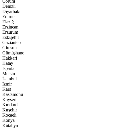
Çorum
Denizli
Diyarbakır
Edirne
Elazığ
Erzincan
Erzurum
Eskişehir
Gaziantep
Giresun
Gümüşhane
Hakkari
Hatay
Isparta
Mersin
İstanbul
İzmir
Kars
Kastamonu
Kayseri
Kırklareli
Kırşehir
Kocaeli
Konya
Kütahya