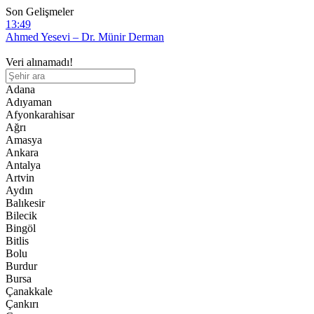
Son Gelişmeler
12:28
Diyanet Akademisi Başkanı Enver Osman Kaan’dan açıklama:
“Uygur kardeşlerim hakkını helal etsin”
11:46
Veri alınamadı!
Mezhepleri ve hadisleri inkar etmenin sonu mürtetliktir!
Adana
10:07
Adıyaman
İşgalci Çin’in “etnik birlik” yasası 1 ay olmasına rağmen Uygurları
Afyonkarahisar
şimdiden olumsuz etkiliyor
Ağrı
16:07
Amasya
İngiltere Dışişleri Bakanı, Uygur soykırımı konusunda Çin’e karşı
Ankara
tavır alması yönündeki çağrılarla karşı karşıya
Antalya
13:49
Artvin
Ahmed Yesevi – Dr. Münir Derman
Aydın
Balıkesir
Bilecik
Bingöl
Bitlis
Bolu
Burdur
Bursa
Çanakkale
Çankırı