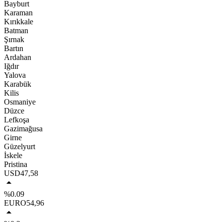
Bayburt
Karaman
Kırıkkale
Batman
Şırnak
Bartın
Ardahan
Iğdır
Yalova
Karabük
Kilis
Osmaniye
Düzce
Lefkoşa
Gazimağusa
Girne
Güzelyurt
İskele
Pristina
USD
47,58
%0.09
EURO
54,96