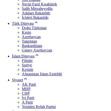
Necip Fazıl Kısakürek
Salih Mirzabeyoğlu
Adalaet Bakanlığı
İçişleri Bakanlığı
Türk Dünyası
Doğu Türkistan
Kırım
Azerbaycan
Tataristan
Başkurdistan
Güney Azerbaycan
İslam Dünyası
Filistin
Suriye
Keşmir
Afganistan İslam Emirliği
Siyaset
AK Parti
MHP
CHP
İyi Parti
A Parti
Yeniden Refah Partisi