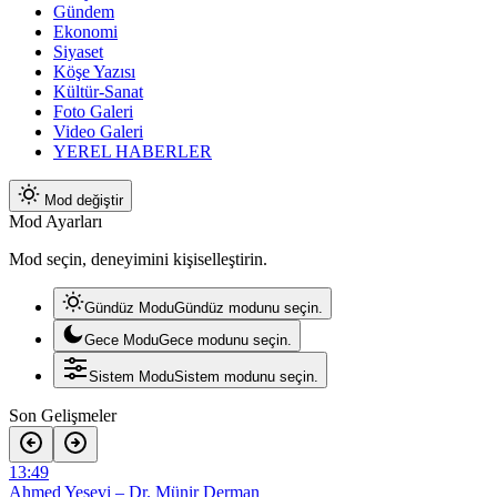
Gündem
Ekonomi
Siyaset
Köşe Yazısı
Kültür-Sanat
Foto Galeri
Video Galeri
YEREL HABERLER
Mod değiştir
Mod Ayarları
Mod seçin, deneyimini kişiselleştirin.
Gündüz Modu
Gündüz modunu seçin.
Gece Modu
Gece modunu seçin.
Sistem Modu
Sistem modunu seçin.
Son Gelişmeler
12:28
Diyanet Akademisi Başkanı Enver Osman Kaan’dan açıklama: