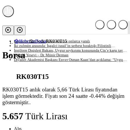
Son Gelişmeler
Haberler
Borsa
RK030T15
Gazze ve Batı Şeria’da bir şehit ve onlarca yaralı
İki zulmün arasında: İşgalci israil’in serbest bıraktığı Filistinli
mahkumları Abbas yönetimi gözaltına aldı
İngiltere Dışişleri Bakanı, Uygur soykırımı konusunda Çin’e karşı tavır
Borsa
alması yönündeki çağrılarla karşı karşıya
Ahmed Yesevi – Dr. Münir Derman
Diyanet Akademisi Başkanı Enver Osman Kaan’dan açıklama: “Uygur
kardeşlerim hakkını helal etsin”
RK030T15
RK030T15 anlık olarak 5,66 Türk Lirası fiyatından
işlem görmektedir. Fiyatı son 24 saatte -0.44% değişim
göstermiştir..
5.657
Türk Lirası
Alış