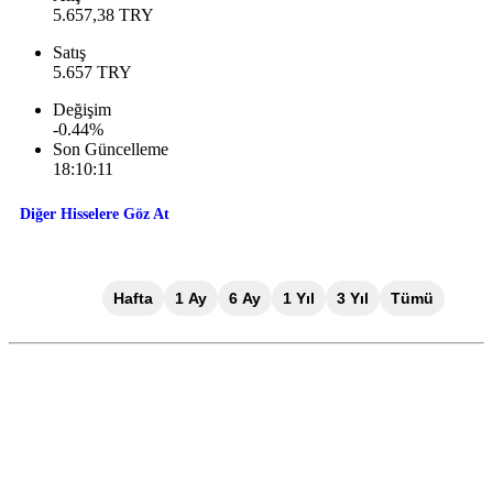
5.657,38
TRY
Satış
5.657
TRY
Değişim
-0.44
%
Son Güncelleme
18:10:11
Diğer Hisselere Göz At
Gün İçi
Hafta
1 Ay
6 Ay
1 Yıl
3 Yıl
Tümü