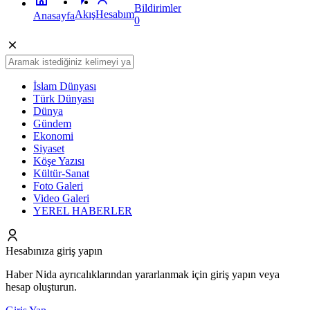
Bildirimler
Akış
Hesabım
Anasayfa
0
İslam Dünyası
Türk Dünyası
Dünya
Gündem
Ekonomi
Siyaset
Köşe Yazısı
Kültür-Sanat
Foto Galeri
Video Galeri
YEREL HABERLER
Hesabınıza giriş yapın
Haber Nida ayrıcalıklarından yararlanmak için giriş yapın veya
hesap oluşturun.