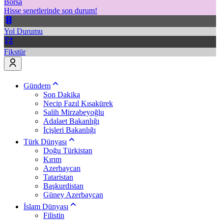
Borsa
Hisse senetlerinde son durum!
Yol Durumu
Fikstür
Gündem
Son Dakika
Necip Fazıl Kısakürek
Salih Mirzabeyoğlu
Adalaet Bakanlığı
İçişleri Bakanlığı
Türk Dünyası
Doğu Türkistan
Kırım
Azerbaycan
Tataristan
Başkurdistan
Güney Azerbaycan
İslam Dünyası
Filistin