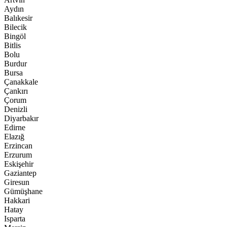
Aydın
Balıkesir
Bilecik
Bingöl
Bitlis
Bolu
Burdur
Bursa
Çanakkale
Çankırı
Çorum
Denizli
Diyarbakır
Edirne
Elazığ
Erzincan
Erzurum
Eskişehir
Gaziantep
Giresun
Gümüşhane
Hakkari
Hatay
Isparta