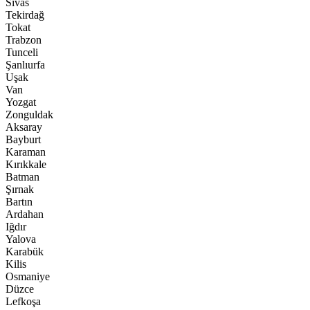
Sivas
Tekirdağ
Tokat
Trabzon
Tunceli
Şanlıurfa
Uşak
Van
Yozgat
Zonguldak
Aksaray
Bayburt
Karaman
Kırıkkale
Batman
Şırnak
Bartın
Ardahan
Iğdır
Yalova
Karabük
Kilis
Osmaniye
Düzce
Lefkoşa