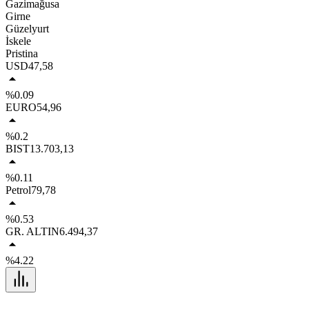
Gazimağusa
Girne
Güzelyurt
İskele
Pristina
USD
47,58
%0.09
EURO
54,96
%0.2
BIST
13.703,13
%0.11
Petrol
79,78
%0.53
GR. ALTIN
6.494,37
%4.22