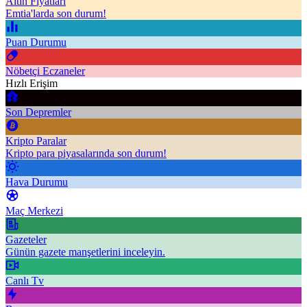
Altın Fiyatları
Emtia'larda son durum!
Puan Durumu
Nöbetçi Eczaneler
Hızlı Erişim
Son Depremler
Kripto Paralar
Kripto para piyasalarında son durum!
Hava Durumu
Maç Merkezi
Gazeteler
Günün gazete manşetlerini inceleyin.
Canlı Tv