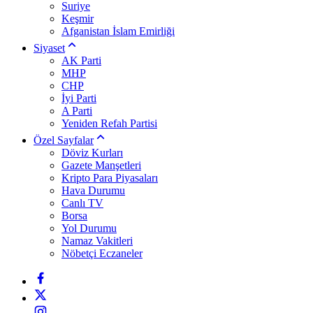
Suriye
Keşmir
Afganistan İslam Emirliği
Siyaset
AK Parti
MHP
CHP
İyi Parti
A Parti
Yeniden Refah Partisi
Özel Sayfalar
Döviz Kurları
Gazete Manşetleri
Kripto Para Piyasaları
Hava Durumu
Canlı TV
Borsa
Yol Durumu
Namaz Vakitleri
Nöbetçi Eczaneler