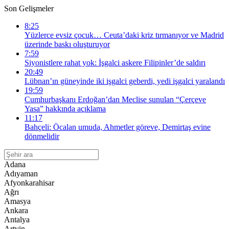
Son Gelişmeler
8:25
Yüzlerce evsiz çocuk… Ceuta’daki kriz tırmanıyor ve Madrid
üzerinde baskı oluşturuyor
7:59
Siyonistlere rahat yok: İşgalci askere Filipinler’de saldırı
20:49
Lübnan’ın güneyinde iki işgalci geberdi, yedi işgalci yaralandı
19:59
Cumhurbaşkanı Erdoğan’dan Meclise sunulan “Çerçeve
Yasa” hakkında açıklama
11:17
Bahçeli: Öcalan umuda, Ahmetler göreve, Demirtaş evine
dönmelidir
Adana
Adıyaman
Afyonkarahisar
Ağrı
Amasya
Ankara
Antalya
Artvin