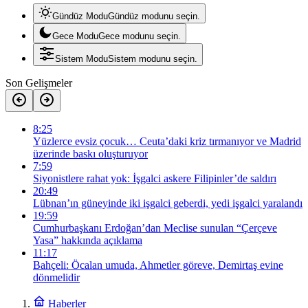
Gündüz Modu
Gündüz modunu seçin.
Gece Modu
Gece modunu seçin.
Sistem Modu
Sistem modunu seçin.
Son Gelişmeler
8:25
Yüzlerce evsiz çocuk… Ceuta’daki kriz tırmanıyor ve Madrid
üzerinde baskı oluşturuyor
7:59
Siyonistlere rahat yok: İşgalci askere Filipinler’de saldırı
20:49
Lübnan’ın güneyinde iki işgalci geberdi, yedi işgalci yaralandı
19:59
Cumhurbaşkanı Erdoğan’dan Meclise sunulan “Çerçeve
Yasa” hakkında açıklama
11:17
Bahçeli: Öcalan umuda, Ahmetler göreve, Demirtaş evine
dönmelidir
Haberler