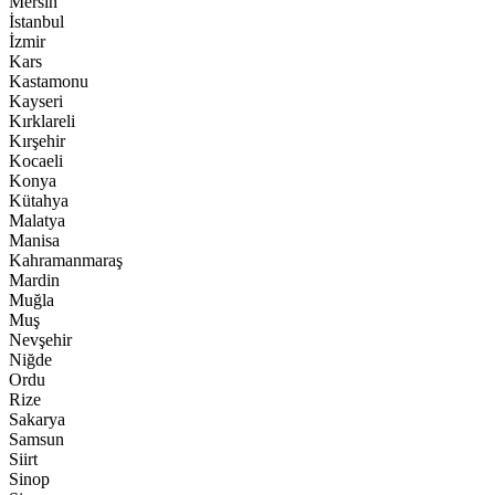
Mersin
İstanbul
İzmir
Kars
Kastamonu
Kayseri
Kırklareli
Kırşehir
Kocaeli
Konya
Kütahya
Malatya
Manisa
Kahramanmaraş
Mardin
Muğla
Muş
Nevşehir
Niğde
Ordu
Rize
Sakarya
Samsun
Siirt
Sinop