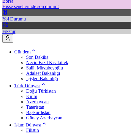
Borsa
Hisse senetlerinde son durum!
Yol Durumu
Fikstür
Gündem
Son Dakika
Necip Fazıl Kısakürek
Salih Mirzabeyoğlu
Adalaet Bakanlığı
İçişleri Bakanlığı
Türk Dünyası
Doğu Türkistan
Kırım
Azerbaycan
Tataristan
Başkurdistan
Güney Azerbaycan
İslam Dünyası
Filistin