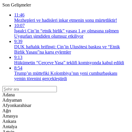
Son Gelişmeler
11:46
Mezhepleri ve hadisleri inkar etmenin sonu mürtetliktir!
10:07
İşgalci Çin’in “etnik birlik” yasası 1 ay olmasına rağmen
Uygurları şimdiden olumsuz etkiliyor
9:39
DUK haftalık brifingi: Çin’in Ulusötesi baskısı ve “Etnik
Birlik Yasası”na karşı eylemler
9:13
Hükümetin “Çerçeve Yasa” teklifi komisyonda kabul edildi
8:54
Trump’ın müttefiki Kolombiya’nın yeni cumhurbaşkanı
yemin törenini gerçekleştirdi
Adana
Adıyaman
Afyonkarahisar
Ağrı
Amasya
Ankara
Antalya
Artvin