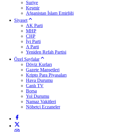
Suriye
Keşmir
Afganistan İslam Emirliği
Siyaset
AK Parti
MHP
CHP
İyi Parti
A Parti
Yeniden Refah Partisi
Özel Sayfalar
Döviz Kurları
Gazete Manşetleri
Kripto Para Piyasaları
Hava Durumu
Canlı TV
Borsa
Yol Durumu
Namaz Vakitleri
Nöbetçi Eczaneler