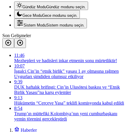
Gündüz Modu
Gündüz modunu seçin.
Gece Modu
Gece modunu seçin.
Sistem Modu
Sistem modunu seçin.
Son Gelişmeler
11:46
Mezhepleri ve hadisleri inkar etmenin sonu mürtetliktir!
10:07
İşgalci Çin’in “etnik birlik” yasası 1 ay olmasına rağmen
Uygurları şimdiden olumsuz etkiliyor
9:39
DUK haftalık brifingi: Çin’in Ulusötesi baskısı ve “Etnik
Birlik Yasası”na karşı eylemler
9:13
Hükümetin “Çerçeve Yasa” teklifi komisyonda kabul edildi
8:54
Trump’ın müttefiki Kolombiya’nın yeni cumhurbaşkanı
yemin törenini gerçekleştirdi
Haberler