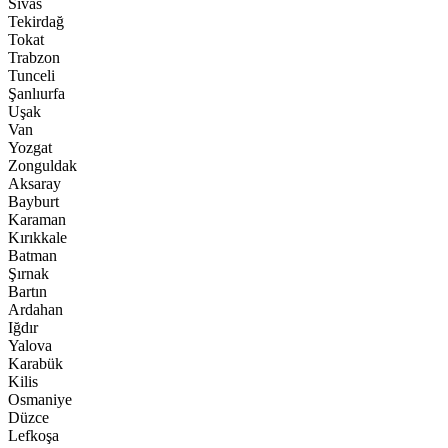
Sivas
Tekirdağ
Tokat
Trabzon
Tunceli
Şanlıurfa
Uşak
Van
Yozgat
Zonguldak
Aksaray
Bayburt
Karaman
Kırıkkale
Batman
Şırnak
Bartın
Ardahan
Iğdır
Yalova
Karabük
Kilis
Osmaniye
Düzce
Lefkoşa