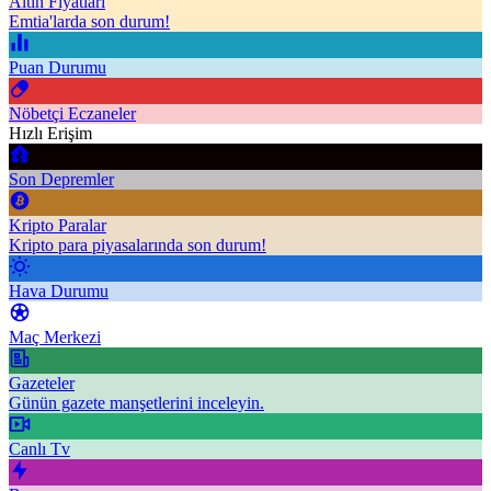
Altın Fiyatları
Emtia'larda son durum!
Puan Durumu
Nöbetçi Eczaneler
Hızlı Erişim
Son Depremler
Kripto Paralar
Kripto para piyasalarında son durum!
Hava Durumu
Maç Merkezi
Gazeteler
Günün gazete manşetlerini inceleyin.
Canlı Tv