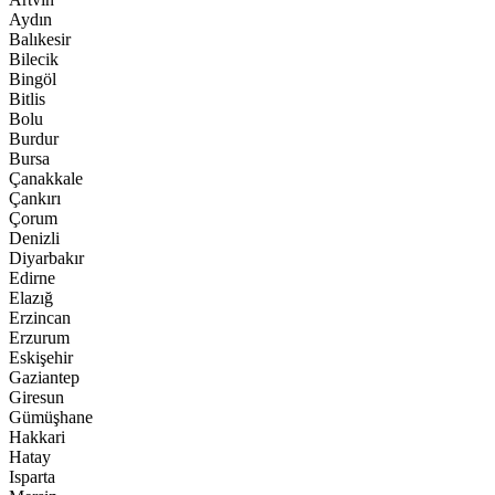
Aydın
Balıkesir
Bilecik
Bingöl
Bitlis
Bolu
Burdur
Bursa
Çanakkale
Çankırı
Çorum
Denizli
Diyarbakır
Edirne
Elazığ
Erzincan
Erzurum
Eskişehir
Gaziantep
Giresun
Gümüşhane
Hakkari
Hatay
Isparta