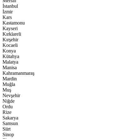
Mersin
İstanbul
İzmir
Kars
Kastamonu
Kayseri
Kırklareli
Kırşehir
Kocaeli
Konya
Kütahya
Malatya
Manisa
Kahramanmaraş
Mardin
Muğla
Muş
Nevşehir
Niğde
Ordu
Rize
Sakarya
Samsun
Siirt
Sinop