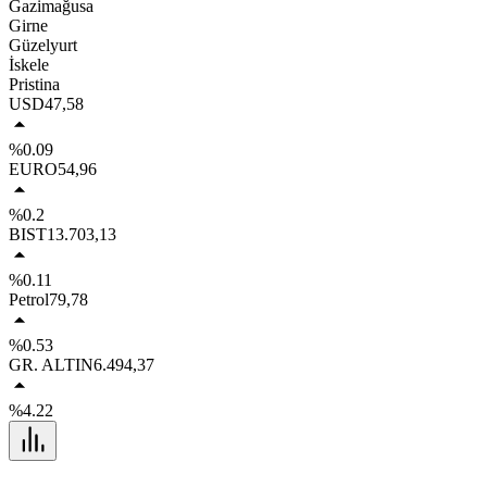
Gazimağusa
Girne
Güzelyurt
İskele
Pristina
USD
47,58
%0.09
EURO
54,96
%0.2
BIST
13.703,13
%0.11
Petrol
79,78
%0.53
GR. ALTIN
6.494,37
%4.22