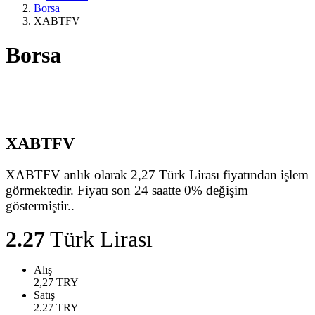
Borsa
XABTFV
Borsa
XABTFV
XABTFV anlık olarak 2,27 Türk Lirası fiyatından işlem
görmektedir. Fiyatı son 24 saatte 0% değişim
göstermiştir..
2.27
Türk Lirası
Alış
2,27
TRY
Satış
2.27
TRY