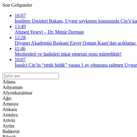
Son Gelişmeler
16:07
İngiltere Dışişleri Bakanı, Uygur soykırımı konusunda Çin’e kar
13:49
Ahmed Yesevi – Dr. Münir Derman
12:28
Diyanet Akademisi Başkanı Enver Osman Kaan’dan açıklama: “
11:46
Mezhepleri ve hadisleri inkar etmenin sonu mürtetliktir!
10:07
İşgalci Çin’in “etnik birlik” yasası 1 ay olmasına rağmen Uygur
Adana
Adıyaman
Afyonkarahisar
Ağrı
Amasya
Ankara
Antalya
Artvin
Aydın
Balıkesir
Bilecik