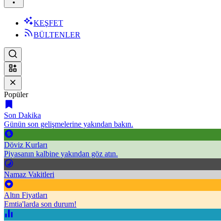
KEŞFET
BÜLTENLER
Popüler
Son Dakika
Günün son gelişmelerine yakından bakın.
Döviz Kurları
Piyasanın kalbine yakından göz atın.
Namaz Vakitleri
Altın Fiyatları
Emtia'larda son durum!