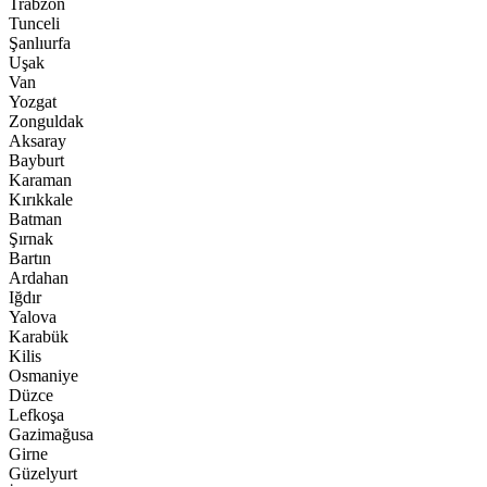
Trabzon
Tunceli
Şanlıurfa
Uşak
Van
Yozgat
Zonguldak
Aksaray
Bayburt
Karaman
Kırıkkale
Batman
Şırnak
Bartın
Ardahan
Iğdır
Yalova
Karabük
Kilis
Osmaniye
Düzce
Lefkoşa
Gazimağusa
Girne
Güzelyurt