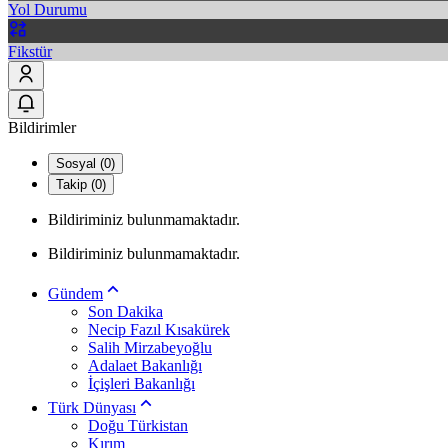
Yol Durumu
Fikstür
Bildirimler
Sosyal (0)
Takip (0)
Bildiriminiz bulunmamaktadır.
Bildiriminiz bulunmamaktadır.
Gündem
Son Dakika
Necip Fazıl Kısakürek
Salih Mirzabeyoğlu
Adalaet Bakanlığı
İçişleri Bakanlığı
Türk Dünyası
Doğu Türkistan
Kırım