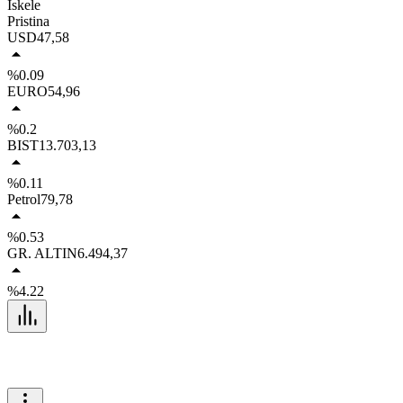
İskele
Pristina
USD
47,58
%0.09
EURO
54,96
%0.2
BIST
13.703,13
%0.11
Petrol
79,78
%0.53
GR. ALTIN
6.494,37
%4.22