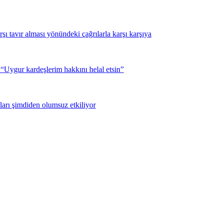
şı tavır alması yönündeki çağrılarla karşı karşıya
Uygur kardeşlerim hakkını helal etsin”
ları şimdiden olumsuz etkiliyor