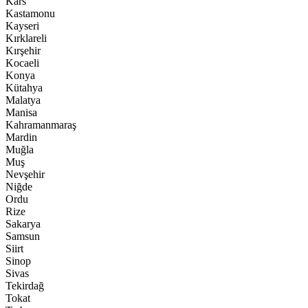
Kars
Kastamonu
Kayseri
Kırklareli
Kırşehir
Kocaeli
Konya
Kütahya
Malatya
Manisa
Kahramanmaraş
Mardin
Muğla
Muş
Nevşehir
Niğde
Ordu
Rize
Sakarya
Samsun
Siirt
Sinop
Sivas
Tekirdağ
Tokat