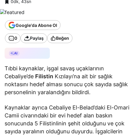
0dk, 43sn
Google'da Abone Ol
0
Paylaş
Beğen
AI ile Özetle
AI
Tıbbi kaynaklar, işgal savaş uçaklarının
Cebaliye’de
Filistin
Kızılayı’na ait bir sağlık
noktasını hedef alması sonucu çok sayıda sağlık
personelinin yaralandığını bildirdi.
Kaynaklar ayrıca Cebaliye El-Belad’daki El-Omari
Camii civarındaki bir evi hedef alan baskın
sonucunda 5 Filistinlinin şehit olduğunu ve çok
sayıda yaralının olduğunu duyurdu. İşgalcilerin