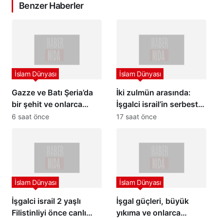
Benzer Haberler
İslam Dünyası
İslam Dünyası
Gazze ve Batı Şeria’da
İki zulmün arasında:
bir şehit ve onlarca
İşgalci israil’in serbest
yaralı
bıraktığı Filistinli
6 saat önce
17 saat önce
mahkumları Abbas
yönetimi gözaltına aldı
İslam Dünyası
İslam Dünyası
İşgalci israil 2 yaşlı
İşgal güçleri, büyük
Filistinliyi önce canlı
yıkıma ve onlarca