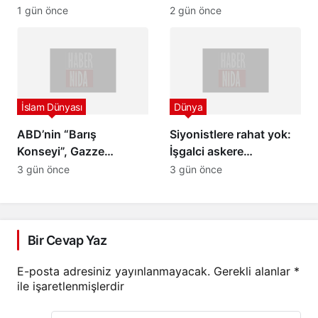
kalkan olarak kullandı,
kişinin gözaltına alındığı
1 gün önce
2 gün önce
sonra infaz etti
bir baskının ardından
Kalendiya’dan çekildi
İslam Dünyası
Dünya
ABD’nin “Barış
Siyonistlere rahat yok:
Konseyi”, Gazze
İşgalci askere
Şeridi’nin güneyinde ilk
Filipinler’de saldırı
3 gün önce
3 gün önce
askeri üssün inşası için
hazırlık yapıyor
Bir Cevap Yaz
E-posta adresiniz yayınlanmayacak.
Gerekli alanlar
*
ile işaretlenmişlerdir