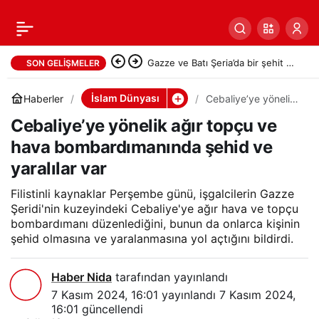
Gazze ve Batı Şeria’da bir şehit ve
SON GELIŞMELER
onlarca yaralı
İslam Dünyası
Haberler
Cebaliye’ye yönelik
ağır topçu ve hava
Cebaliye’ye yönelik ağır topçu ve
bombardımanında
şehid ve yaralılar
hava bombardımanında şehid ve
var
yaralılar var
Filistinli kaynaklar Perşembe günü, işgalcilerin Gazze
Şeridi'nin kuzeyindeki Cebaliye'ye ağır hava ve topçu
bombardımanı düzenlediğini, bunun da onlarca kişinin
şehid olmasına ve yaralanmasına yol açtığını bildirdi.
Haber Nida
tarafından yayınlandı
7 Kasım 2024, 16:01
yayınlandı
7 Kasım 2024,
16:01
güncellendi