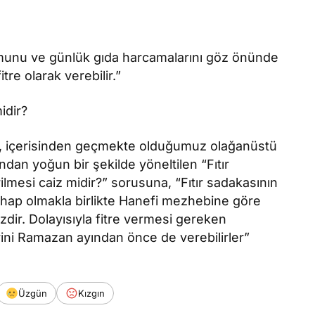
munu ve günlük gıda harcamalarını göz önünde
tre olarak verebilir.”
idir?
u, içerisinden geçmekte olduğumuz olağanüstü
ndan yoğun bir şekilde yöneltilen “Fıtır
mesi caiz midir?” sorusuna, “Fıtır sadakasının
hap olmakla birlikte Hanefi mezhebine göre
dir. Dolayısıyla fitre vermesi gereken
lerini Ramazan ayından önce de verebilirler”
Üzgün
Kızgın