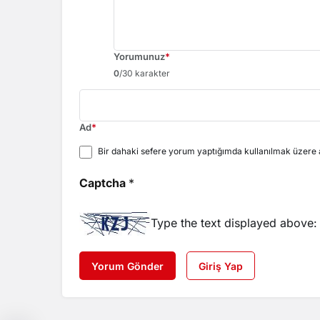
Yorumunuz
*
0
/30 karakter
Ad
*
Bir dahaki sefere yorum yaptığımda kullanılmak üzere a
Captcha
*
Type the text displayed above:
Yorum Gönder
Giriş Yap