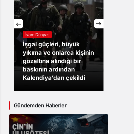
Sistem Modu
Sistem modunu seçin.
İslam Dünyası
İslam D
İşgal güçleri, büyük
yıkıma ve onlarca kişinin
Yemen
gözaltına alındığı bir
Husil
baskının ardından
Arabi
Kalendiya’dan çekildi
saldır
Gündemden Haberler