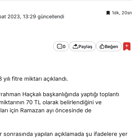
1dk, 20sn
bat 2023, 13:29
güncellendi
Türk Dünyası
0
Paylaş
Beğen
Çin’in Ulusötesi Uygur
Karşıtı Stratejisi: Zenz
ve Tohti’nin Yeni
ılı fitre miktarı açıklandı.
Araştırması
rrahman Haçkalı başkanlığında yaptığı toplantı
 miktarının 70 TL olarak belirlendiğini ve
rları için Ramazan ayı öncesinde de
ar sonrasında yapılan açıklamada şu ifadelere yer