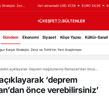
 Stratejisi: Zenz
Veri alınamadı!
USD
47,58
EURO
54,96
B
KEŞFET
BÜLTENLER
Gündem
Ekonomi
Siyaset
Köşe Yazısı
Kültür-Sanat
ur Karşıtı Stratejisi: Zenz ve Tohti’nin Yeni Araştırması
bedelini açıklayarak ‘deprem mağdurlarına Ramazan’dan önce
edi
i açıklayarak ‘deprem
’dan önce verebilirsiniz’