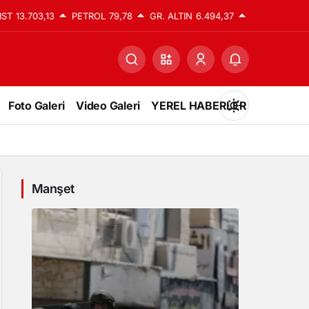
IST
13.703,13
PETROL
79,78
GR. ALTIN
6.494,37
Foto Galeri
Video Galeri
YEREL HABERLER
Mod
değiştir
Manşet
Gündüz Modu
Gündüz modunu seçin.
Gece Modu
Gece modunu seçin.