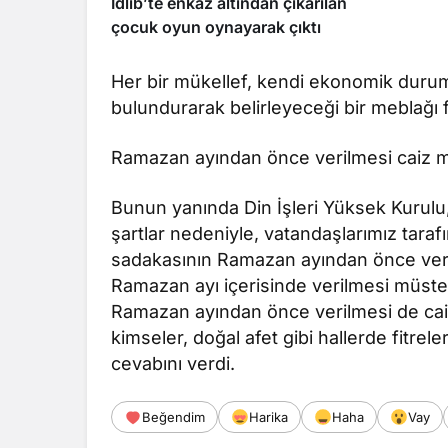
İdlib’te enkaz altından çıkarılan
çocuk oyun oynayarak çıktı
Her bir mükellef, kendi ekonomik duru
bulundurarak belirleyeceği bir meblağı fi
Ramazan ayından önce verilmesi caiz m
Bunun yanında Din İşleri Yüksek Kurul
şartlar nedeniyle, vatandaşlarımız tarafı
sadakasının Ramazan ayından önce veril
Ramazan ayı içerisinde verilmesi müste
Ramazan ayından önce verilmesi de caiz
kimseler, doğal afet gibi hallerde fitre
cevabını verdi.
Beğendim
Harika
Haha
Vay