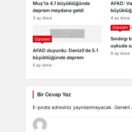
Muş’ta 4.1 büyüklüğünde
AFAD: Va
deprem meydana geldi
büyüklüğ
meydana 
3 ay önce
4 ay önce
Gündem
Sındırgı b
Gündem
uykuda sa
AFAD duyurdu: Denizli’de 5.1
9 ay önce
büyüklüğünde deprem
5 ay önce
Bir Cevap Yaz
E-posta adresiniz yayınlanmayacak.
Gerekli