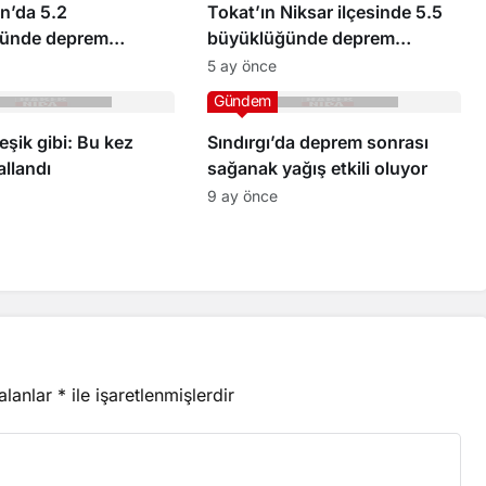
n’da 5.2
Tokat’ın Niksar ilçesinde 5.5
ünde deprem
büyüklüğünde deprem
geldi
meydana geldi
5 ay önce
Gündem
eşik gibi: Bu kez
Sındırgı’da deprem sonrası
llandı
sağanak yağış etkili oluyor
9 ay önce
 alanlar
*
ile işaretlenmişlerdir