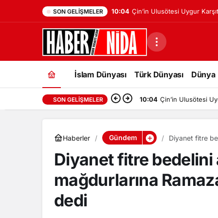
10:04
Çin’in Ulusötesi Uygur Karşıtı
SON GELIŞMELER
ve Tohti’nin Yeni Araştırması
İslam Dünyası
Türk Dünyası
Dünya
10:04
Çin’in Ulusötesi Uyg
SON GELIŞMELER
Gündem
Haberler
Diyanet fitre 
verebilirsiniz’ d
Diyanet fitre bedelin
mağdurlarına Ramazan
dedi