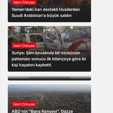
İslam Dünyası
Yemen’deki İran destekli Husilerden
Suudi Arabistan’a büyük saldırı
İslam Dünyası
Suriye: Şam kırsalında bir otobüsün
patlaması sonucu ilk bilançoya göre iki
Gündem
kişi hayatını kaybetti
MGK bildirisinde “Terörsüz Türkiye
Süreci”
İslam Dünyası
ABD’nin “Barış Konseyi”, Gazze