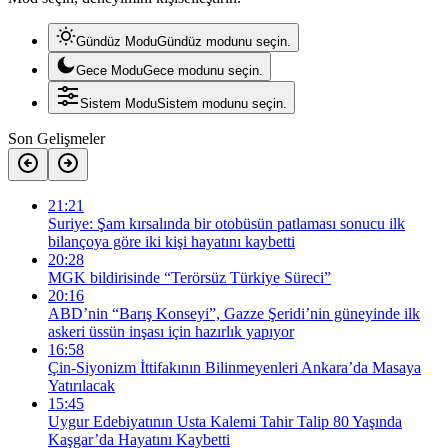
Gündüz Modu
Gündüz modunu seçin.
Gece Modu
Gece modunu seçin.
Sistem Modu
Sistem modunu seçin.
Son Gelişmeler
21:21
Suriye: Şam kırsalında bir otobüsün patlaması sonucu ilk
bilançoya göre iki kişi hayatını kaybetti
20:28
MGK bildirisinde “Terörsüz Türkiye Süreci”
20:16
ABD’nin “Barış Konseyi”, Gazze Şeridi’nin güneyinde ilk
askeri üssün inşası için hazırlık yapıyor
16:58
Çin-Siyonizm İttifakının Bilinmeyenleri Ankara’da Masaya
Yatırılacak
15:45
Uygur Edebiyatının Usta Kalemi Tahir Talip 80 Yaşında
Kaşgar’da Hayatını Kaybetti