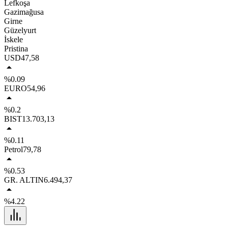
Lefkoşa
Gazimağusa
Girne
Güzelyurt
İskele
Pristina
USD
47,58
%0.09
EURO
54,96
%0.2
BIST
13.703,13
%0.11
Petrol
79,78
%0.53
GR. ALTIN
6.494,37
%4.22