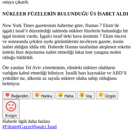
ortaya çıkardı.
NÜKLEER FÜZELERİN BULUNDUĞU ÜS İSABET ALDI
New York Times gazetesinin haberine göre, Hamas 7 Ekim’de
işgalci israil’e düzenlediği saldırıda nükleer füzelerin bulunduğu bir
işgal üssünü vurdu. İşgalci israil’deki hava üssünün 7 Ekim öncesi
ve sonrasında çekilen uydu görüntülerini inceleyen gazete, üssün
isabet aldığını iddia etti. Haberde Hamas tarafından ateşlenen roketin
üstteki füze depolarına isabet etmediği fakat üste yangına neden
olduğu bildirildi.
Öte yandan Tel Aviv yönetiminin, elindeki nükleer silahların
varlığını kabul etmediği biliniyor. İsrailli bazı kaynaklar ve ABD’li
yetkililer ise, ülkenin az sayıda nükleer silaha sahip olduğunu
belirtiyor.
Beğendim
Harika
Haha
Vay
Üzgün
Kızgın
Haberle ilgili daha fazlası
#
Filistin
#
Gazze
#
İşgalci İsrail