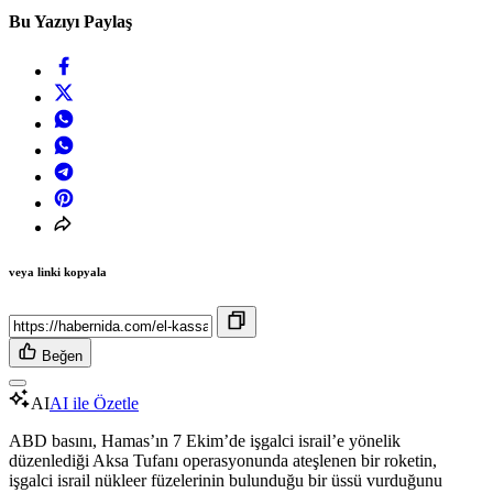
Bu Yazıyı Paylaş
veya linki kopyala
Beğen
AI
AI ile Özetle
ABD basını, Hamas’ın 7 Ekim’de işgalci israil’e yönelik
düzenlediği Aksa Tufanı operasyonunda ateşlenen bir roketin,
işgalci israil nükleer füzelerinin bulunduğu bir üssü vurduğunu