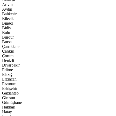
Artvin
Aydın
Balıkesir
Bilecik
Bingöl
Bitlis
Bolu
Burdur
Bursa
Çanakkale
Çankırı
Çorum
Denizli
Diyarbakır
Edirne
Elazığ
Erzincan
Erzurum
Eskişehir
Gaziantep
Giresun
Gümüşhane
Hakkari
Hatay