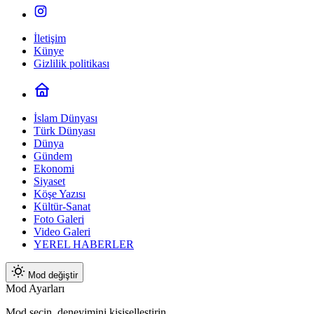
İletişim
Künye
Gizlilik politikası
İslam Dünyası
Türk Dünyası
Dünya
Gündem
Ekonomi
Siyaset
Köşe Yazısı
Kültür-Sanat
Foto Galeri
Video Galeri
YEREL HABERLER
Mod değiştir
Mod Ayarları
Mod seçin, deneyimini kişiselleştirin.