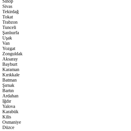
Sinop
Sivas
Tekirdağ
Tokat
Trabzon
Tunceli
Şanlıurfa
Uşak
Van
Yozgat
Zonguldak
Aksaray
Bayburt
Karaman
Kırıkkale
Batman
Şırnak
Bartın
Ardahan
Iğdır
Yalova
Karabük
Kilis
Osmaniye
Düzce