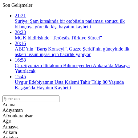
Son Gelişmeler
21:21
Suriye: Şam kırsalında bir otobüsün patlaması sonucu ilk
bilançoya göre iki kişi hayatını kaybetti
20:28
MGK bildirisinde “Terörsüz Türkiye Süreci”
20:16
ABD’nin “Barış Konseyi”, Gazze Şeridi’nin güneyinde ilk
askeri üssün inşası için hazırlık yapıyor
16:58
Çin-Siyonizm İttifakının Bilinmeyenleri Ankara’da Masaya
Yatırılacak
15:45
Uygur Edebiyatının Usta Kalemi Tahir Talip 80 Yaşında
Kaşgar’da Hayatını Kaybetti
Adana
Adıyaman
Afyonkarahisar
Ağrı
Amasya
Ankara
Antalya