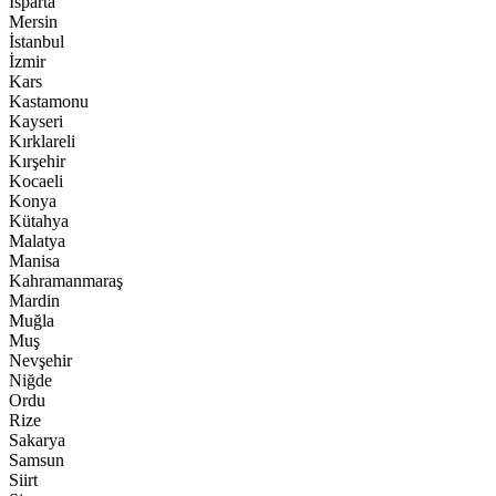
Isparta
Mersin
İstanbul
İzmir
Kars
Kastamonu
Kayseri
Kırklareli
Kırşehir
Kocaeli
Konya
Kütahya
Malatya
Manisa
Kahramanmaraş
Mardin
Muğla
Muş
Nevşehir
Niğde
Ordu
Rize
Sakarya
Samsun
Siirt