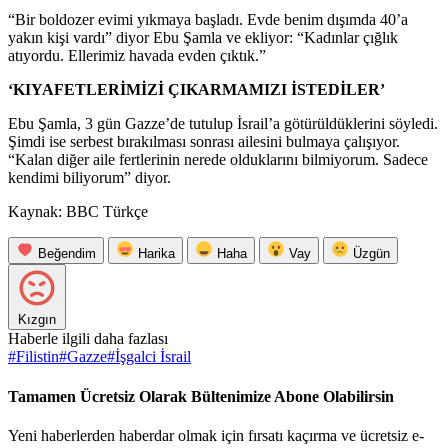
“Bir boldozer evimi yıkmaya başladı. Evde benim dışımda 40’a
yakın kişi vardı” diyor Ebu Şamla ve ekliyor: “Kadınlar çığlık
atıyordu. Ellerimiz havada evden çıktık.”
‘KIYAFETLERİMİZİ ÇIKARMAMIZI İSTEDİLER’
Ebu Şamla, 3 gün Gazze’de tutulup İsrail’a götürüldüklerini söyledi.
Şimdi ise serbest bırakılması sonrası ailesini bulmaya çalışıyor.
“Kalan diğer aile fertlerinin nerede olduklarını bilmiyorum. Sadece
kendimi biliyorum” diyor.
Kaynak: BBC Türkçe
Beğendim
Harika
Haha
Vay
Üzgün
Kızgın
Haberle ilgili daha fazlası
#
Filistin
#
Gazze
#
İşgalci İsrail
Tamamen Ücretsiz Olarak Bültenimize Abone Olabilirsin
Yeni haberlerden haberdar olmak için fırsatı kaçırma ve ücretsiz e-