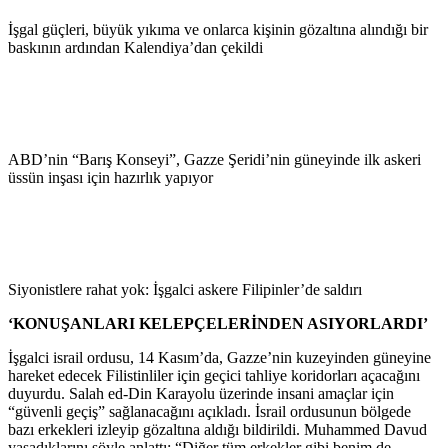
İşgal güçleri, büyük yıkıma ve onlarca kişinin gözaltına alındığı bir
baskının ardından Kalendiya’dan çekildi
ABD’nin “Barış Konseyi”, Gazze Şeridi’nin güneyinde ilk askeri
üssün inşası için hazırlık yapıyor
Siyonistlere rahat yok: İşgalci askere Filipinler’de saldırı
‘KONUŞANLARI KELEPÇELERİNDEN ASIYORLARDI’
İşgalci israil ordusu, 14 Kasım’da, Gazze’nin kuzeyinden güneyine
hareket edecek Filistinliler için geçici tahliye koridorları açacağını
duyurdu. Salah ed-Din Karayolu üzerinde insani amaçlar için
“güvenli geçiş” sağlanacağını açıkladı. İsrail ordusunun bölgede
bazı erkekleri izleyip gözaltına aldığı bildirildi. Muhammed Davud
yaşadıklarını söyle anlattı: “Diğer tüm erkekler gibi benim de