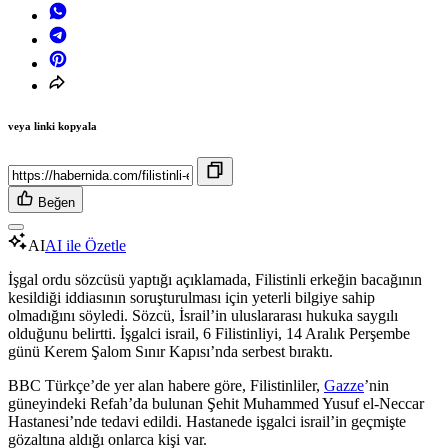
veya linki kopyala
Beğen
AI
AI ile Özetle
İşgal ordu sözcüsü yaptığı açıklamada, Filistinli erkeğin bacağının
kesildiği iddiasının soruşturulması için yeterli bilgiye sahip
olmadığını söyledi. Sözcü, İsrail’in uluslararası hukuka saygılı
olduğunu belirtti. İşgalci israil, 6 Filistinliyi, 14 Aralık Perşembe
günü Kerem Şalom Sınır Kapısı’nda serbest bıraktı.
BBC Türkçe’de yer alan habere göre, Filistinliler,
Gazze
’nin
güneyindeki Refah’da bulunan Şehit Muhammed Yusuf el-Neccar
Hastanesi’nde tedavi edildi. Hastanede işgalci israil’in geçmişte
gözaltına aldığı onlarca kişi var.