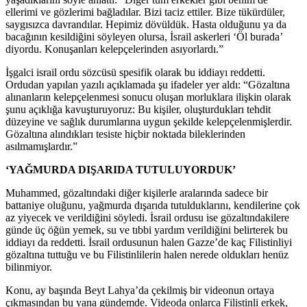
ellerimi ve gözlerimi bağladılar. Bizi taciz ettiler. Bize tükürdüler,
saygısızca davrandılar. Hepimiz dövüldük. Hasta olduğunu ya da
bacağının kesildiğini söyleyen olursa, İsrail askerleri ‘Öl burada’
diyordu. Konuşanları kelepçelerinden asıyorlardı.”
İşgalci israil ordu sözcüsü spesifik olarak bu iddiayı reddetti.
Ordudan yapılan yazılı açıklamada şu ifadeler yer aldı: “Gözaltına
alınanların kelepçelenmesi sonucu oluşan morluklara ilişkin olarak
şunu açıklığa kavuşturuyoruz: Bu kişiler, oluşturdukları tehdit
düzeyine ve sağlık durumlarına uygun şekilde kelepçelenmişlerdir.
Gözaltına alındıkları tesiste hiçbir noktada bileklerinden
asılmamışlardır.”
‘YAĞMURDA DIŞARIDA TUTULUYORDUK’
Muhammed, gözaltındaki diğer kişilerle aralarında sadece bir
battaniye oluğunu, yağmurda dışarıda tutulduklarını, kendilerine çok
az yiyecek ve verildiğini söyledi. İsrail ordusu ise gözaltındakilere
günde üç öğün yemek, su ve tıbbi yardım verildiğini belirterek bu
iddiayı da reddetti. İsrail ordusunun halen Gazze’de kaç Filistinliyi
gözaltına tuttuğu ve bu Filistinlilerin halen nerede oldukları henüz
bilinmiyor.
Konu, ay başında Beyt Lahya’da çekilmiş bir videonun ortaya
çıkmasından bu yana gündemde. Videoda onlarca Filistinli erkek,