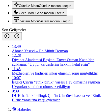
Gündüz Modu
Gündüz modunu seçin.
Gece Modu
Gece modunu seçin.
Sistem Modu
Sistem modunu seçin.
Son Gelişmeler
13:49
Ahmed Yesevi – Dr. Münir Derman
12:28
Diyanet Akademisi Başkanı Enver Osman Kaan’dan
açıklama: “Uygur kardeşlerim hakkını helal etsin”
11:46
Mezhepleri ve hadisleri inkar etmenin sonu mürtetliktir!
10:07
İşgalci Çin’in “etnik birlik” yasası 1 ay olmasına rağmen
Uygurları şimdiden olumsuz etkiliyor
9:39
DUK haftalık brifingi: Çin’in Ulusötesi baskısı ve “Etnik
Birlik Yasası”na karşı eylemler
Haberler