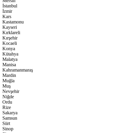
Mersin
İstanbul
İzmir
Kars
Kastamonu
Kayseri
Kırklareli
Kırşehir
Kocaeli
Konya
Kütahya
Malatya
Manisa
Kahramanmaraş
Mardin
Muğla
Muş
Nevşehir
Niğde
Ordu
Rize
Sakarya
Samsun
Siirt
Sinop