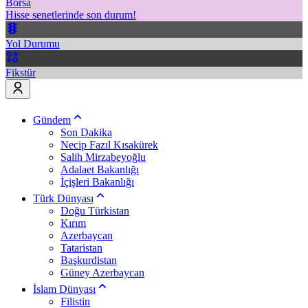
Borsa
Hisse senetlerinde son durum!
Yol Durumu
Fikstür
Gündem
Son Dakika
Necip Fazıl Kısakürek
Salih Mirzabeyoğlu
Adalaet Bakanlığı
İçişleri Bakanlığı
Türk Dünyası
Doğu Türkistan
Kırım
Azerbaycan
Tataristan
Başkurdistan
Güney Azerbaycan
İslam Dünyası
Filistin