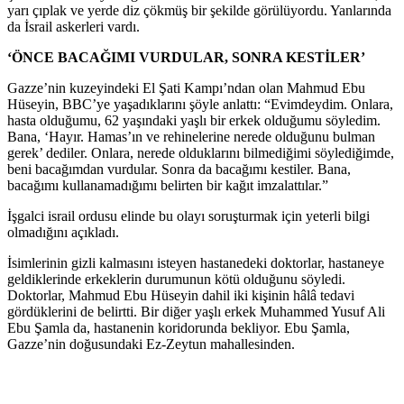
yarı çıplak ve yerde diz çökmüş bir şekilde görülüyordu. Yanlarında
da İsrail askerleri vardı.
‘ÖNCE BACAĞIMI VURDULAR, SONRA KESTİLER’
Gazze’nin kuzeyindeki El Şati Kampı’ndan olan Mahmud Ebu
Hüseyin, BBC’ye yaşadıklarını şöyle anlattı: “Evimdeydim. Onlara,
hasta olduğumu, 62 yaşındaki yaşlı bir erkek olduğumu söyledim.
Bana, ‘Hayır. Hamas’ın ve rehinelerine nerede olduğunu bulman
gerek’ dediler. Onlara, nerede olduklarını bilmediğimi söylediğimde,
beni bacağımdan vurdular. Sonra da bacağımı kestiler. Bana,
bacağımı kullanamadığımı belirten bir kağıt imzalattılar.”
İşgalci israil ordusu elinde bu olayı soruşturmak için yeterli bilgi
olmadığını açıkladı.
İsimlerinin gizli kalmasını isteyen hastanedeki doktorlar, hastaneye
geldiklerinde erkeklerin durumunun kötü olduğunu söyledi.
Doktorlar, Mahmud Ebu Hüseyin dahil iki kişinin hâlâ tedavi
gördüklerini de belirtti. Bir diğer yaşlı erkek Muhammed Yusuf Ali
Ebu Şamla da, hastanenin koridorunda bekliyor. Ebu Şamla,
Gazze’nin doğusundaki Ez-Zeytun mahallesinden.