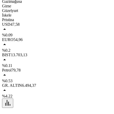
Gazimağusa
Girne
Güzelyurt
İskele
Pristina
USD
47,58
%0.09
EURO
54,96
%0.2
BIST
13.703,13
%0.11
Petrol
79,78
%0.53
GR. ALTIN
6.494,37
%4.22