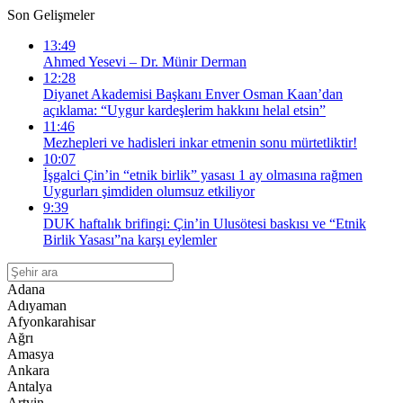
Son Gelişmeler
13:49
Ahmed Yesevi – Dr. Münir Derman
12:28
Diyanet Akademisi Başkanı Enver Osman Kaan’dan
açıklama: “Uygur kardeşlerim hakkını helal etsin”
11:46
Mezhepleri ve hadisleri inkar etmenin sonu mürtetliktir!
10:07
İşgalci Çin’in “etnik birlik” yasası 1 ay olmasına rağmen
Uygurları şimdiden olumsuz etkiliyor
9:39
DUK haftalık brifingi: Çin’in Ulusötesi baskısı ve “Etnik
Birlik Yasası”na karşı eylemler
Adana
Adıyaman
Afyonkarahisar
Ağrı
Amasya
Ankara
Antalya
Artvin