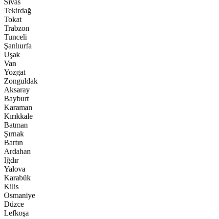
Sivas
Tekirdağ
Tokat
Trabzon
Tunceli
Şanlıurfa
Uşak
Van
Yozgat
Zonguldak
Aksaray
Bayburt
Karaman
Kırıkkale
Batman
Şırnak
Bartın
Ardahan
Iğdır
Yalova
Karabük
Kilis
Osmaniye
Düzce
Lefkoşa