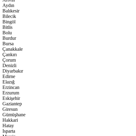
Aydın
Balıkesir
Bilecik
Bingöl
Bitlis
Bolu
Burdur
Bursa
Çanakkale
Çankırı
Çorum
Denizli
Diyarbakır
Edirne
Elazığ
Erzincan
Erzurum
Eskişehir
Gaziantep
Giresun
Gümüşhane
Hakkari
Hatay
Isparta