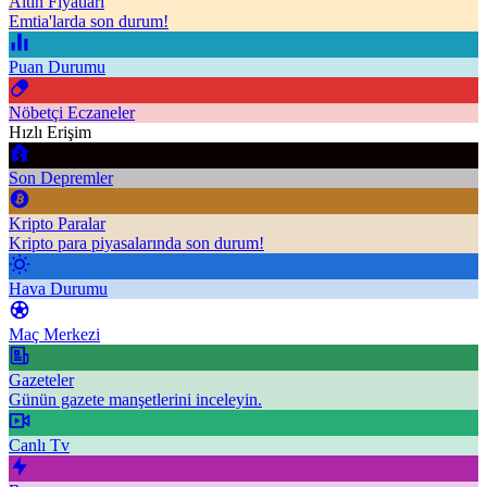
Altın Fiyatları
Emtia'larda son durum!
Puan Durumu
Nöbetçi Eczaneler
Hızlı Erişim
Son Depremler
Kripto Paralar
Kripto para piyasalarında son durum!
Hava Durumu
Maç Merkezi
Gazeteler
Günün gazete manşetlerini inceleyin.
Canlı Tv