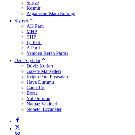
Suriye
Keşmir
Afganistan İslam Emirliği
Siyaset
AK Parti
MHP
CHP
İyi Parti
A Parti
Yeniden Refah Partisi
Özel Sayfalar
Döviz Kurları
Gazete Manşetleri
Kripto Para Piyasaları
Hava Durumu
Canlı TV
Borsa
Yol Durumu
Namaz Vakitleri
Nöbetçi Eczaneler