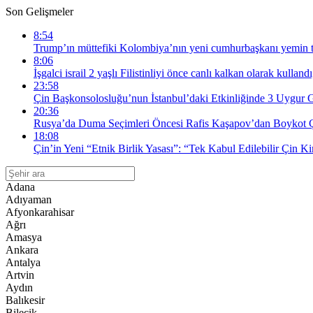
Son Gelişmeler
8:54
Trump’ın müttefiki Kolombiya’nın yeni cumhurbaşkanı yemin tö
8:06
İşgalci israil 2 yaşlı Filistinliyi önce canlı kalkan olarak kullandı
23:58
Çin Başkonsolosluğu’nun İstanbul’daki Etkinliğinde 3 Uygur G
20:36
Rusya’da Duma Seçimleri Öncesi Rafis Kaşapov’dan Boykot Çağ
18:08
Çin’in Yeni “Etnik Birlik Yasası”: “Tek Kabul Edilebilir Çin Ki
Adana
Adıyaman
Afyonkarahisar
Ağrı
Amasya
Ankara
Antalya
Artvin
Aydın
Balıkesir
Bilecik