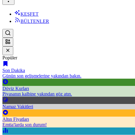
KEŞFET
BÜLTENLER
Popüler
Son Dakika
Günün son gelişmelerine yakından bakın.
Döviz Kurları
Piyasanın kalbine yakından göz atın.
Namaz Vakitleri
Altın Fiyatları
Emtia'larda son durum!