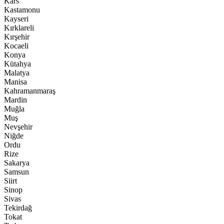
Kars
Kastamonu
Kayseri
Kırklareli
Kırşehir
Kocaeli
Konya
Kütahya
Malatya
Manisa
Kahramanmaraş
Mardin
Muğla
Muş
Nevşehir
Niğde
Ordu
Rize
Sakarya
Samsun
Siirt
Sinop
Sivas
Tekirdağ
Tokat