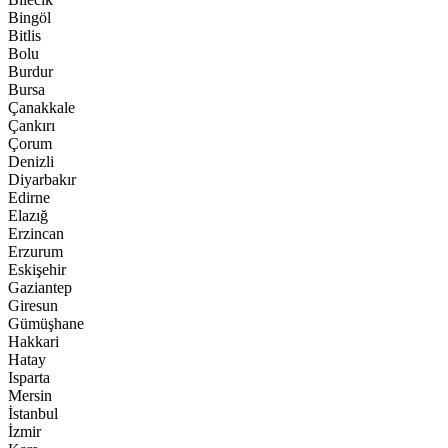
Bingöl
Bitlis
Bolu
Burdur
Bursa
Çanakkale
Çankırı
Çorum
Denizli
Diyarbakır
Edirne
Elazığ
Erzincan
Erzurum
Eskişehir
Gaziantep
Giresun
Gümüşhane
Hakkari
Hatay
Isparta
Mersin
İstanbul
İzmir