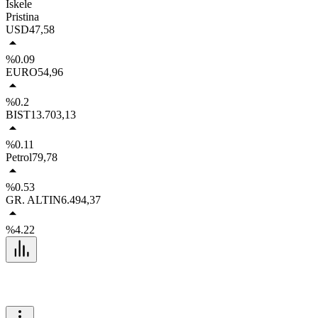
İskele
Pristina
USD
47,58
%0.09
EURO
54,96
%0.2
BIST
13.703,13
%0.11
Petrol
79,78
%0.53
GR. ALTIN
6.494,37
%4.22