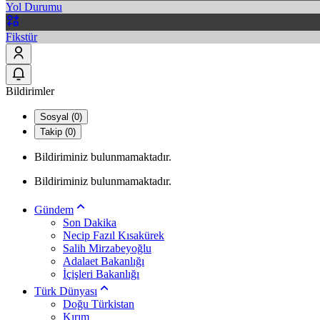
Yol Durumu
Fikstür
Bildirimler
Sosyal (0)
Takip (0)
Bildiriminiz bulunmamaktadır.
Bildiriminiz bulunmamaktadır.
Gündem
Son Dakika
Necip Fazıl Kısakürek
Salih Mirzabeyoğlu
Adalaet Bakanlığı
İçişleri Bakanlığı
Türk Dünyası
Doğu Türkistan
Kırım