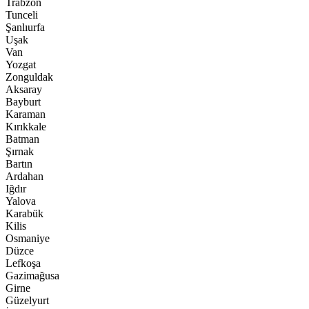
Trabzon
Tunceli
Şanlıurfa
Uşak
Van
Yozgat
Zonguldak
Aksaray
Bayburt
Karaman
Kırıkkale
Batman
Şırnak
Bartın
Ardahan
Iğdır
Yalova
Karabük
Kilis
Osmaniye
Düzce
Lefkoşa
Gazimağusa
Girne
Güzelyurt