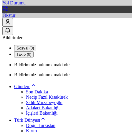
Yol Durumu
Fikstür
Bildirimler
Sosyal (0)
Takip (0)
Bildiriminiz bulunmamaktadır.
Bildiriminiz bulunmamaktadır.
Gündem
Son Dakika
Necip Fazıl Kısakürek
Salih Mirzabeyoğlu
Adalaet Bakanlığı
İçişleri Bakanlığı
Türk Dünyası
Doğu Türkistan
Kırım