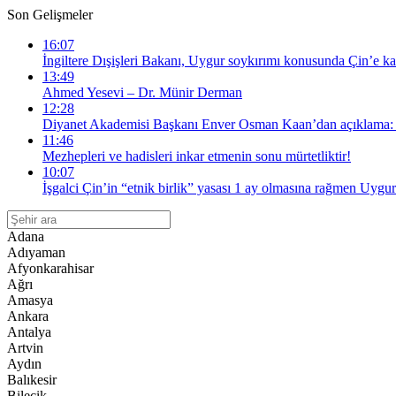
Son Gelişmeler
16:07
İngiltere Dışişleri Bakanı, Uygur soykırımı konusunda Çin’e kar
13:49
Ahmed Yesevi – Dr. Münir Derman
12:28
Diyanet Akademisi Başkanı Enver Osman Kaan’dan açıklama: “
11:46
Mezhepleri ve hadisleri inkar etmenin sonu mürtetliktir!
10:07
İşgalci Çin’in “etnik birlik” yasası 1 ay olmasına rağmen Uygur
Adana
Adıyaman
Afyonkarahisar
Ağrı
Amasya
Ankara
Antalya
Artvin
Aydın
Balıkesir
Bilecik