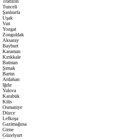
Trabzon
Tunceli
Şanlıurfa
Uşak
Van
Yozgat
Zonguldak
Aksaray
Bayburt
Karaman
Kırıkkale
Batman
Şırnak
Bartın
Ardahan
Iğdır
Yalova
Karabük
Kilis
Osmaniye
Düzce
Lefkoşa
Gazimağusa
Girne
Güzelyurt