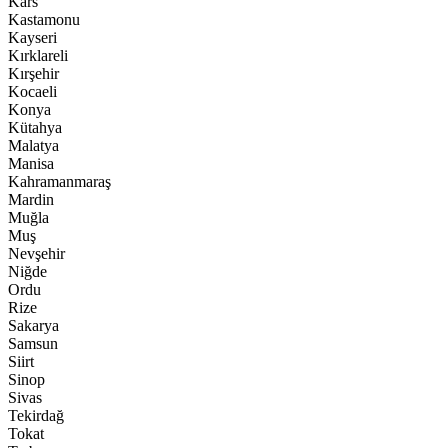
Kars
Kastamonu
Kayseri
Kırklareli
Kırşehir
Kocaeli
Konya
Kütahya
Malatya
Manisa
Kahramanmaraş
Mardin
Muğla
Muş
Nevşehir
Niğde
Ordu
Rize
Sakarya
Samsun
Siirt
Sinop
Sivas
Tekirdağ
Tokat