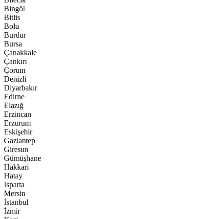
Bingöl
Bitlis
Bolu
Burdur
Bursa
Çanakkale
Çankırı
Çorum
Denizli
Diyarbakır
Edirne
Elazığ
Erzincan
Erzurum
Eskişehir
Gaziantep
Giresun
Gümüşhane
Hakkari
Hatay
Isparta
Mersin
İstanbul
İzmir