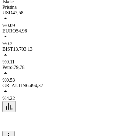
İskele
Pristina
USD
47,58
%0.09
EURO
54,96
%0.2
BIST
13.703,13
%0.11
Petrol
79,78
%0.53
GR. ALTIN
6.494,37
%4.22