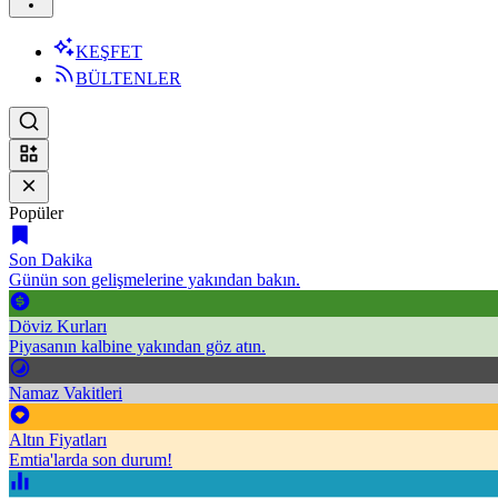
KEŞFET
BÜLTENLER
Popüler
Son Dakika
Günün son gelişmelerine yakından bakın.
Döviz Kurları
Piyasanın kalbine yakından göz atın.
Namaz Vakitleri
Altın Fiyatları
Emtia'larda son durum!