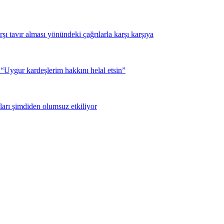
şı tavır alması yönündeki çağrılarla karşı karşıya
Uygur kardeşlerim hakkını helal etsin”
ları şimdiden olumsuz etkiliyor