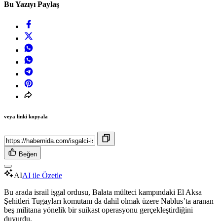
Bu Yazıyı Paylaş
veya linki kopyala
Beğen
AI
AI ile Özetle
Bu arada israil işgal ordusu, Balata mülteci kampındaki El Aksa
Şehitleri Tugayları komutanı da dahil olmak üzere Nablus’ta aranan
beş militana yönelik bir suikast operasyonu gerçekleştirdiğini
duyurdu.