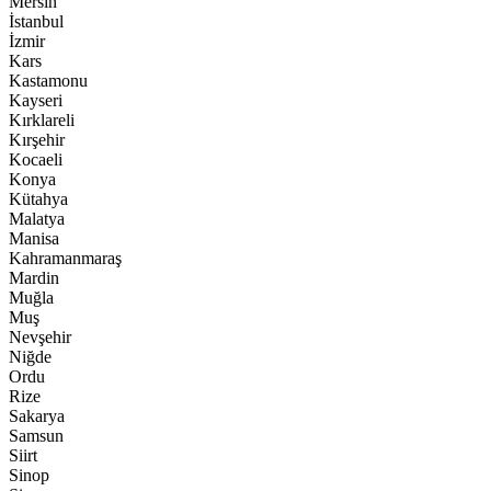
Mersin
İstanbul
İzmir
Kars
Kastamonu
Kayseri
Kırklareli
Kırşehir
Kocaeli
Konya
Kütahya
Malatya
Manisa
Kahramanmaraş
Mardin
Muğla
Muş
Nevşehir
Niğde
Ordu
Rize
Sakarya
Samsun
Siirt
Sinop