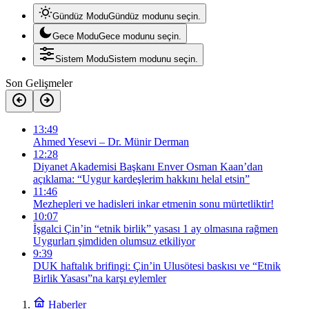
Gündüz Modu
Gündüz modunu seçin.
Gece Modu
Gece modunu seçin.
Sistem Modu
Sistem modunu seçin.
Son Gelişmeler
13:49
Ahmed Yesevi – Dr. Münir Derman
12:28
Diyanet Akademisi Başkanı Enver Osman Kaan’dan
açıklama: “Uygur kardeşlerim hakkını helal etsin”
11:46
Mezhepleri ve hadisleri inkar etmenin sonu mürtetliktir!
10:07
İşgalci Çin’in “etnik birlik” yasası 1 ay olmasına rağmen
Uygurları şimdiden olumsuz etkiliyor
9:39
DUK haftalık brifingi: Çin’in Ulusötesi baskısı ve “Etnik
Birlik Yasası”na karşı eylemler
Haberler