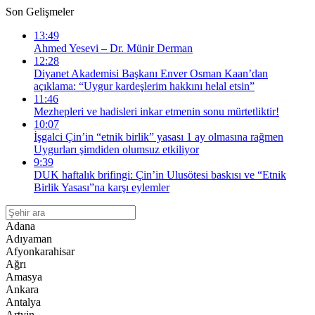
Son Gelişmeler
13:49
Ahmed Yesevi – Dr. Münir Derman
12:28
Diyanet Akademisi Başkanı Enver Osman Kaan’dan
açıklama: “Uygur kardeşlerim hakkını helal etsin”
11:46
Mezhepleri ve hadisleri inkar etmenin sonu mürtetliktir!
10:07
İşgalci Çin’in “etnik birlik” yasası 1 ay olmasına rağmen
Uygurları şimdiden olumsuz etkiliyor
9:39
DUK haftalık brifingi: Çin’in Ulusötesi baskısı ve “Etnik
Birlik Yasası”na karşı eylemler
Adana
Adıyaman
Afyonkarahisar
Ağrı
Amasya
Ankara
Antalya
Artvin