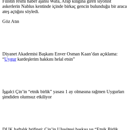
Filistin resmi haber ajansı Wafa, Arap kılığına giren siyonist
askerlerin Nablus kentinde içinde birkaç gencin bulunduğu bir araca
ateş açtığını söyledi.
Göz Atın
Diyanet Akademisi Başkanı Enver Osman Kaan’dan açıklama:
“
Uygur
kardeşlerim hakkını helal etsin”
İşgalci Çin’in “etnik birlik” yasası 1 ay olmasına rağmen Uygurları
şimdiden olumsuz etkiliyor
DUK haftalık brifingi: Çin’in Ulusötesi baskısı ve “Etnik Birlik