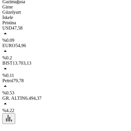
Gazimağusa
Girne
Güzelyurt
İskele
Pristina
USD
47,58
%0.09
EURO
54,96
%0.2
BIST
13.703,13
%0.11
Petrol
79,78
%0.53
GR. ALTIN
6.494,37
%4.22