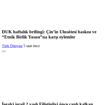
DUK haftalık brifingi: Çin’in Ulusötesi baskısı ve
“Etnik Birlik Yasası”na karşı eylemler
Türk Dünyası
5 saat önce
İşgalci israil 2 yaşlı Filistinliyi önce canlı kalkan