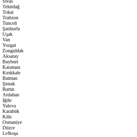
Sivas
Tekirdağ
Tokat
Trabzon
Tunceli
Şanlıurfa
Uşak
Van
Yozgat
Zonguldak
Aksaray
Bayburt
Karaman
Kırıkkale
Batman
Şırnak
Bartın
Ardahan
Iğdır
Yalova
Karabük
Kilis
Osmaniye
Düzce
Lefkoşa