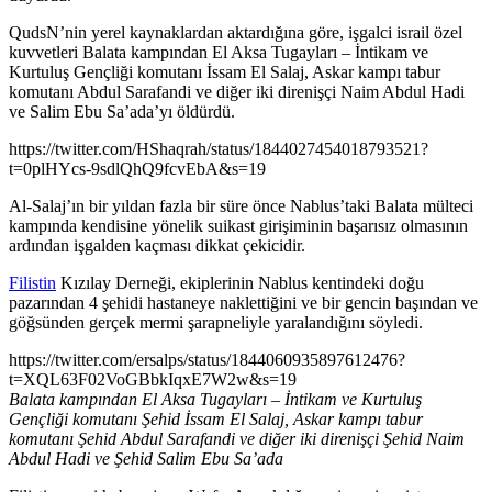
QudsN’nin yerel kaynaklardan aktardığına göre, işgalci israil özel
kuvvetleri Balata kampından El Aksa Tugayları – İntikam ve
Kurtuluş Gençliği komutanı İssam El Salaj, Askar kampı tabur
komutanı Abdul Sarafandi ve diğer iki direnişçi Naim Abdul Hadi
ve Salim Ebu Sa’ada’yı öldürdü.
https://twitter.com/HShaqrah/status/1844027454018793521?
t=0plHYcs-9sdlQhQ9fcvEbA&s=19
Al-Salaj’ın bir yıldan fazla bir süre önce Nablus’taki Balata mülteci
kampında kendisine yönelik suikast girişiminin başarısız olmasının
ardından işgalden kaçması dikkat çekicidir.
Filistin
Kızılay Derneği, ekiplerinin Nablus kentindeki doğu
pazarından 4 şehidi hastaneye naklettiğini ve bir gencin başından ve
göğsünden gerçek mermi şarapneliyle yaralandığını söyledi.
https://twitter.com/ersalps/status/1844060935897612476?
t=XQL63F02VoGBbkIqxE7W2w&s=19
Balata kampından El Aksa Tugayları – İntikam ve Kurtuluş
Gençliği komutanı Şehid İssam El Salaj, Askar kampı tabur
komutanı Şehid Abdul Sarafandi ve diğer iki direnişçi Şehid Naim
Abdul Hadi ve Şehid Salim Ebu Sa’ada