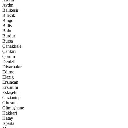
Aydın
Balıkesir
Bilecik
Bingöl
Bitlis
Bolu
Burdur
Bursa
Çanakkale
Çankırı
Çorum
Denizli
Diyarbakır
Edirne
Elazığ
Erzincan
Erzurum
Eskişehir
Gaziantep
Giresun
Gümüşhane
Hakkari
Hatay
Isparta