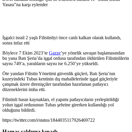
Yasası”na karşı eylemler
İşgalci israil 2 yaşlı Filistinliyi önce canlı kalkan olarak kullandı,
sonra infaz etti
Böylece 7 Ekim 2023’te
Gazze
’ye yönelik savaşın başlamasından
bu yana Batı Şeria’da işgal ordusu tarafından öldürülen Filistinlilerin
sayısı 749’a, yaralıların sayısı ise 6.250’ye yükseldi.
Öte yandan Filistin Yönetimi güvenlik güçleri, Batı Şeria’nın
kuzeyindeki Tubas kentinin dış mahallelerinde işgal güçleriyle
çatışmak üzere direnişçiler tarafından hazırlanan patlayıcı
düzeneklerini imha etti.
Filistinli basın kaynakları, el yapımı patlayıcıların yerleştirildiği
yolun işgal ordusunun Tubas şehrine girerken kullandığı yol
olduğunu bildirdi.
https://twitter.com/i/status/1844035117926469722
Hamas saldırıyı kınadı