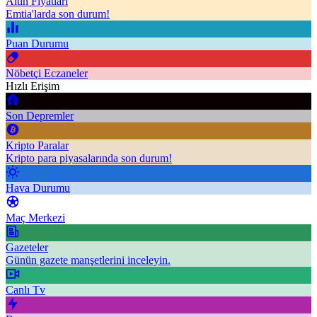
Altın Fiyatları
Emtia'larda son durum!
Puan Durumu
Nöbetçi Eczaneler
Hızlı Erişim
Son Depremler
Kripto Paralar
Kripto para piyasalarında son durum!
Hava Durumu
Maç Merkezi
Gazeteler
Günün gazete manşetlerini inceleyin.
Canlı Tv