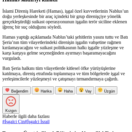
İslami Direniş Hareketi (Hamas), işgal özel kuvvetlerinin Nablus’un
doğu yerleşkesinde bir araç içindeki bir grup direnişçiye yönelik
gerçekleştirdiği suikast operasyonunun işgalin terör siciline eklenen
iğrenç bir suç olduğunu söyledi.
Hamas yaptığı açıklamada Nablus’taki şehitlerin yasını tuttu ve Batı
Şeria’nın tüm vilayetlerindeki direnişin işgalin vahşetine rağmen
kırılamayacağını ve suikast politikasının halkı işgalle yüzleşme ve
karşı karşıya gelme seçeneğinden ayırmayı başaramayacağını
vurguladı.
Batı Şeria halkını tüm vilayetlerde kitlesel öfke yürüyüşlerine
katılmaya, direniş etrafında toplanmaya ve tüm bölgelerde işgal ve
yerleşimcilerle yüzleşmeyi ve çatışmayı tırmandırmaya çağırdı.
Beğendim
Harika
Haha
Vay
Üzgün
Kızgın
Haberle ilgili daha fazlası
#
İşgalci Çin
#
İşgalci İsrail