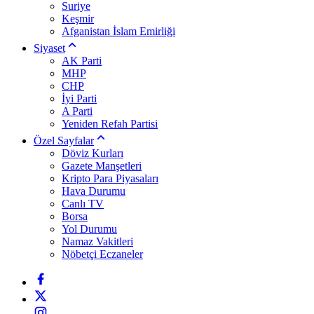
Suriye
Keşmir
Afganistan İslam Emirliği
Siyaset
AK Parti
MHP
CHP
İyi Parti
A Parti
Yeniden Refah Partisi
Özel Sayfalar
Döviz Kurları
Gazete Manşetleri
Kripto Para Piyasaları
Hava Durumu
Canlı TV
Borsa
Yol Durumu
Namaz Vakitleri
Nöbetçi Eczaneler