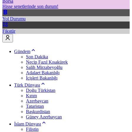
Borsa
Hisse senetlerinde son durum!
Yol Durumu
Fikstür
Gündem
Son Dakika
Necip Fazıl Kısakürek
Salih Mirzabeyoğlu
Adalaet Bakanlığı
İçişleri Bakanlığı
Türk Dünyası
Doğu Türkistan
Kırım
Azerbaycan
Tataristan
Başkurdistan
Güney Azerbaycan
İslam Dünyası
Filistin