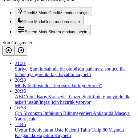
Gündüz Modu
Gündüz modunu seçin.
Gece Modu
Gece modunu seçin.
Sistem Modu
Sistem modunu seçin.
Son Gelişmeler
21:21
Suriye: Şam kırsalında bir otobüsün patlaması sonucu ilk
bilançoya göre iki kişi hayatını kaybetti
20:28
MGK bildirisinde “Terörsüz Türkiye Süreci”
20:16
ABD’nin “Barış Konseyi”, Gazze Şeridi’nin güneyinde ilk
askeri üssün inşası için hazırlık yapıyor
16:58
Çin-Siyonizm İttifakının Bilinmeyenleri Ankara’da Masaya
Yatırılacak
15:45
Uygur Edebiyatının Usta Kalemi Tahir Talip 80 Yaşında
Kaşgar’da Hayatını Kaybetti