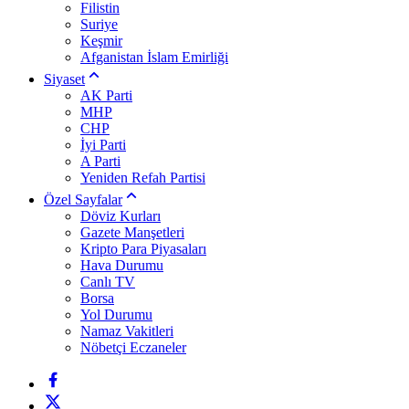
Filistin
Suriye
Keşmir
Afganistan İslam Emirliği
Siyaset
AK Parti
MHP
CHP
İyi Parti
A Parti
Yeniden Refah Partisi
Özel Sayfalar
Döviz Kurları
Gazete Manşetleri
Kripto Para Piyasaları
Hava Durumu
Canlı TV
Borsa
Yol Durumu
Namaz Vakitleri
Nöbetçi Eczaneler