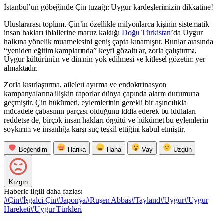
İstanbul’un göbeğinde Çin tuzağı: Uygur kardeşlerimizin dikkatine!
Uluslararası toplum, Çin’in özellikle milyonlarca kişinin sistematik
insan hakları ihlallerine maruz kaldığı
Doğu Türkistan
’da Uygur
halkına yönelik muamelesini geniş çapta kınamıştır. Bunlar arasında
“yeniden eğitim kamplarında” keyfi gözaltılar, zorla çalıştırma,
Uygur kültürünün ve dininin yok edilmesi ve kitlesel gözetim yer
almaktadır.
Zorla kısırlaştırma, aileleri ayırma ve endoktrinasyon
kampanyalarına ilişkin raporlar dünya çapında alarm durumuna
geçmiştir. Çin hükümeti, eylemlerinin gerekli bir aşırıcılıkla
mücadele çabasının parçası olduğunu iddia ederek bu iddiaları
reddetse de, birçok insan hakları örgütü ve hükümet bu eylemlerin
soykırım ve insanlığa karşı suç teşkil ettiğini kabul etmiştir.
Beğendim
Harika
Haha
Vay
Üzgün
Kızgın
Haberle ilgili daha fazlası
#
Çin
#
İşgalci Çin
#
Japonya
#
Ruşen Abbas
#
Tayland
#
Uygur
#
Uygur
Hareketi
#
Uygur Türkleri