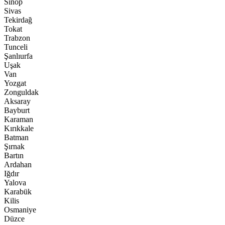
Sinop
Sivas
Tekirdağ
Tokat
Trabzon
Tunceli
Şanlıurfa
Uşak
Van
Yozgat
Zonguldak
Aksaray
Bayburt
Karaman
Kırıkkale
Batman
Şırnak
Bartın
Ardahan
Iğdır
Yalova
Karabük
Kilis
Osmaniye
Düzce