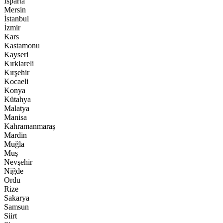
Isparta
Mersin
İstanbul
İzmir
Kars
Kastamonu
Kayseri
Kırklareli
Kırşehir
Kocaeli
Konya
Kütahya
Malatya
Manisa
Kahramanmaraş
Mardin
Muğla
Muş
Nevşehir
Niğde
Ordu
Rize
Sakarya
Samsun
Siirt