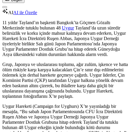
AI
AI ile Özetle
11 yıldır Tayland’ın başkenti Bangkok’ta Göçmen Gözaltı
Merkezinde tutuklu bulunan 48
Uygur
Tayland’da uzun süredir
belirsizlik ve korku içinde mahsur kalmaya devam ederken, Uygur
Hareketi İcra Direktörü Ruşen Abbas, Japonya Uygur Derneği
üyeleriyle birlikte Salı günü Japon Parlamentosu’nda Japonya
Uygur Parlamenter Dostluk Grubu’na hitap ederek Güneydoğu
Asya ülkesindeki vahim durumları hakkında alarm verdi.
Grup, Japonya ve uluslararası toplumu, ağır zulüm, işkence ve hatta
ölüm riskiyle karşı karşıya kalacakları Çin’e sınır dışı edilmelerini
önlemek için derhal harekete geçmeye çağırdı. Uygur liderler, Çin
Komünist Partisi (ÇKP) tarafından Uygur halkına yönelik devam
eden baskının altını çizerek, bu ihlallere karşı daha güçlü bir
uluslararası dayanışma çağrısında bulundu. Uygur Hareketi,
toplantının fotoğraflarını X’te paylaştı.
Uygur Hareketi (Campaign for Uyghurs) X’te yayınladığı bir
mesajda, “Bu sabah Japon Parlamentosunda CFU İcra Direktörü
Ruşen Abbas ve Japonya Uygur Derneği Japonya Uygur
Parlamenter Dostluk Grubuna hitap ederek Tayland’da tutuklu
bulunan 48 Uygur erkeğin içinde bulunduğu kötü durumu