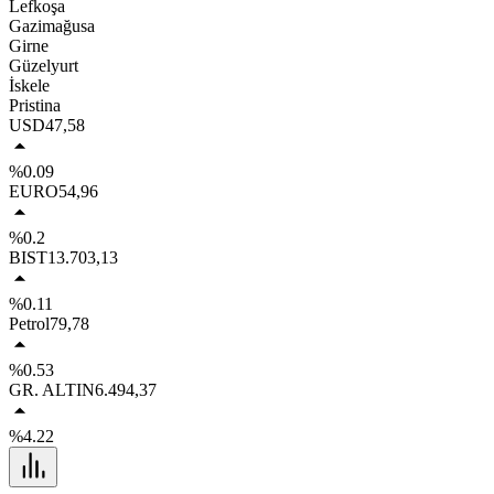
Lefkoşa
Gazimağusa
Girne
Güzelyurt
İskele
Pristina
USD
47,58
%0.09
EURO
54,96
%0.2
BIST
13.703,13
%0.11
Petrol
79,78
%0.53
GR. ALTIN
6.494,37
%4.22