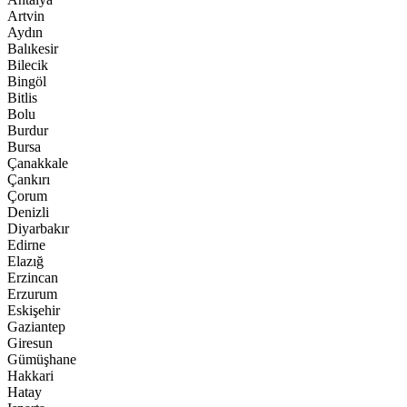
Artvin
Aydın
Balıkesir
Bilecik
Bingöl
Bitlis
Bolu
Burdur
Bursa
Çanakkale
Çankırı
Çorum
Denizli
Diyarbakır
Edirne
Elazığ
Erzincan
Erzurum
Eskişehir
Gaziantep
Giresun
Gümüşhane
Hakkari
Hatay