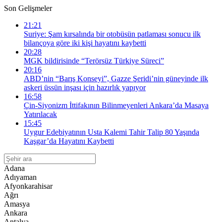
Son Gelişmeler
21:21
Suriye: Şam kırsalında bir otobüsün patlaması sonucu ilk
bilançoya göre iki kişi hayatını kaybetti
20:28
MGK bildirisinde “Terörsüz Türkiye Süreci”
20:16
ABD’nin “Barış Konseyi”, Gazze Şeridi’nin güneyinde ilk
askeri üssün inşası için hazırlık yapıyor
16:58
Çin-Siyonizm İttifakının Bilinmeyenleri Ankara’da Masaya
Yatırılacak
15:45
Uygur Edebiyatının Usta Kalemi Tahir Talip 80 Yaşında
Kaşgar’da Hayatını Kaybetti
Adana
Adıyaman
Afyonkarahisar
Ağrı
Amasya
Ankara
Antalya