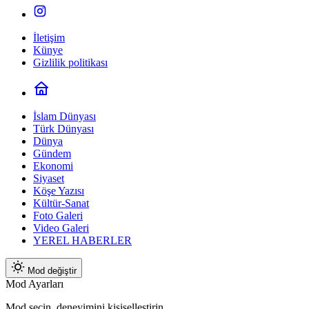
İletişim
Künye
Gizlilik politikası
İslam Dünyası
Türk Dünyası
Dünya
Gündem
Ekonomi
Siyaset
Köşe Yazısı
Kültür-Sanat
Foto Galeri
Video Galeri
YEREL HABERLER
Mod değiştir
Mod Ayarları
Mod seçin, deneyimini kişiselleştirin.