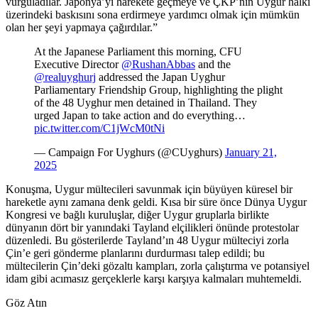
vurguladılar. Japonya’yı harekete geçmeye ve ÇKP’nin Uygur halkı
üzerindeki baskısını sona erdirmeye yardımcı olmak için mümkün
olan her şeyi yapmaya çağırdılar.”
At the Japanese Parliament this morning, CFU
Executive Director
@RushanAbbas
and the
@realuyghurj
addressed the Japan Uyghur
Parliamentary Friendship Group, highlighting the plight
of the 48 Uyghur men detained in Thailand. They
urged Japan to take action and do everything…
pic.twitter.com/C1jWcM0tNi
— Campaign For Uyghurs (@CUyghurs)
January 21,
2025
Konuşma, Uygur mültecileri savunmak için büyüyen küresel bir
hareketle aynı zamana denk geldi. Kısa bir süre önce Dünya Uygur
Kongresi ve bağlı kuruluşlar, diğer Uygur gruplarla birlikte
dünyanın dört bir yanındaki Tayland elçilikleri önünde protestolar
düzenledi. Bu gösterilerde Tayland’ın 48 Uygur mülteciyi zorla
Çin’e geri gönderme planlarını durdurması talep edildi; bu
mültecilerin Çin’deki gözaltı kampları, zorla çalıştırma ve potansiyel
idam gibi acımasız gerçeklerle karşı karşıya kalmaları muhtemeldi.
Göz Atın