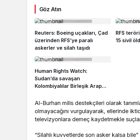
Göz Atın
Reuters: Boeing uçakları, Çad
RFS teröri
üzerinden RFS’ye paralı
15 sivil öl
askerler ve silah taşıdı
Human Rights Watch:
Sudan’da savaşan
Kolombiyalılar Birleşik Arap
Emirlikleri’nde eğitim gördü
Al-Burhan milis destekçileri olarak tanı
olmayacağını vurgulayarak, ellerinde iktid
televizyonlara demeç kaydetmekle suçlana
“Silahlı kuvvetlerde son asker kalsa bile