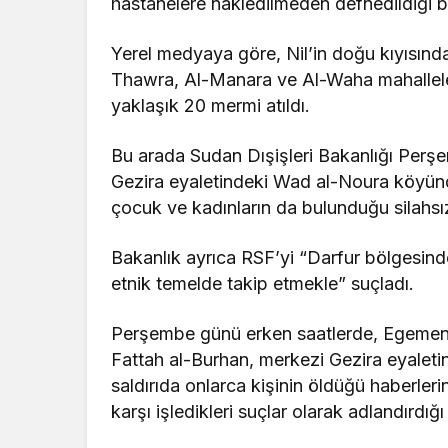
hastanelere nakledilmeden defnedildiği bel
Yerel medyaya göre, Nil’in doğu kıyısın
Thawra, Al-Manara ve Al-Waha mahallele
yaklaşık 20 mermi atıldı.
Bu arada Sudan Dışişleri Bakanlığı Perş
Gezira eyaletindeki Wad al-Noura köyünde
çocuk ve kadınların da bulunduğu silahsı
Bakanlık ayrıca RSF’yi “Darfur bölgesinde
etnik temelde takip etmekle” suçladı.
Perşembe günü erken saatlerde, Egemenl
Fattah al-Burhan, merkezi Gezira eyaleti
saldırıda onlarca kişinin öldüğü haberleri
karşı işledikleri suçlar olarak adlandırdığı