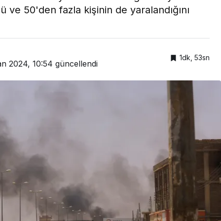
ü ve 50'den fazla kişinin de yaralandığını
1dk, 53sn
an 2024, 10:54
güncellendi
Gündem
Çin-Siyonizm İttifakının
Bilinmeyenleri
Ankara’da Masaya
Yatırılacak