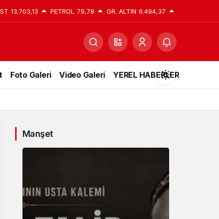
IST
13.703,13
PETROL
79,78
GR. ALTIN
6.494,37
t
Foto Galeri
Video Galeri
YEREL HABERLER
Mod
değiştir
Manşet
Gündüz Modu
Gündüz modunu seçin.
Gece Modu
Gece modunu seçin.