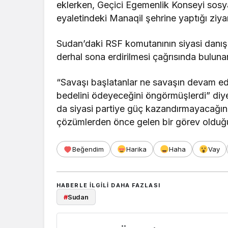
eklerken, Geçici Egemenlik Konseyi sosy
eyaletindeki Manaqil şehrine yaptığı ziyar
Sudan’daki RSF komutanının siyasi danı
derhal sona erdirilmesi çağrısında bulunar
“Savaşı başlatanlar ne savaşın devam ede
bedelini ödeyeceğini öngörmüşlerdi” diye
da siyasi partiye güç kazandırmayacağını
çözümlerden önce gelen bir görev olduğ
Beğendim
Harika
Haha
Vay
HABERLE ILGILI DAHA FAZLASI
#
Sudan