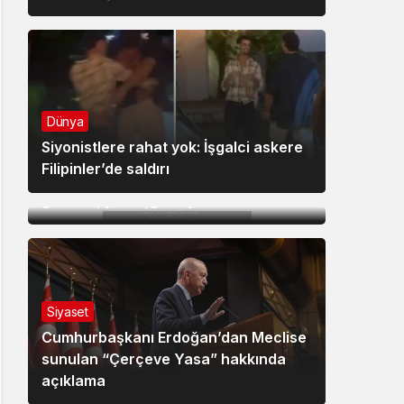
Dünya
Siyonistlere rahat yok: İşgalci askere
Dünya
Filipinler’de saldırı
Lübnan’ın güneyinde iki işgalci
geberdi, yedi işgalci yaralandı
Siyaset
Cumhurbaşkanı Erdoğan’dan Meclise
sunulan “Çerçeve Yasa” hakkında
açıklama