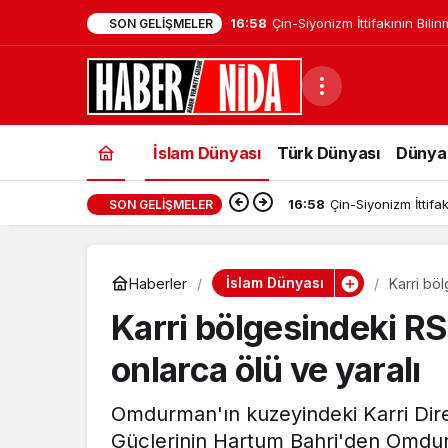
16:58
Çin-Siyonizm İttifakının Bili
SON GELIŞMELER
Ankara’da Masaya Yatırılac
İslam Dünyası
Türk Dünyası
Dünya
16:58
Çin-Siyonizm İttifa
SON GELIŞMELER
İslam Dünyası
Haberler
Karri bö
Karri bölgesindeki 
onlarca ölü ve yaralı
Omdurman'ın kuzeyindeki Karri Dire
Güçlerinin Hartum Bahri'den Omdurm