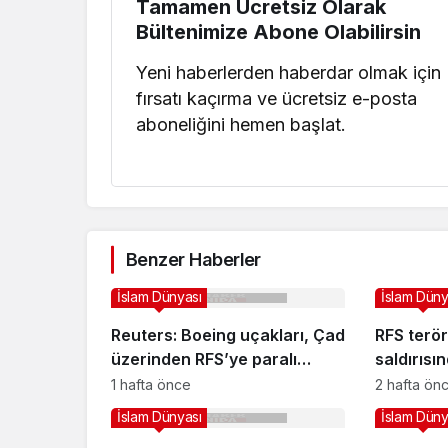
Tamamen Ücretsiz Olarak
Bültenimize Abone Olabilirsin
Yeni haberlerden haberdar olmak için
fırsatı kaçırma ve ücretsiz e-posta
aboneliğini hemen başlat.
Benzer Haberler
İslam Dünyası
İslam Düny
Reuters: Boeing uçakları, Çad
RFS terör
üzerinden RFS’ye paralı
saldırısın
askerler ve silah taşıdı
yaraland
1 hafta önce
2 hafta ön
İslam Dünyası
İslam Düny