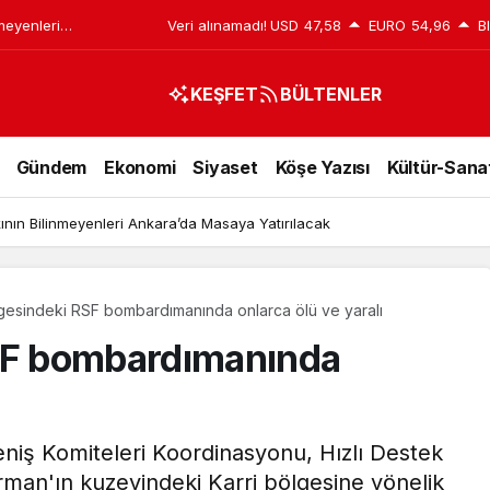
nmeyenleri
Veri alınamadı!
USD
47,58
EURO
54,96
B
ak
KEŞFET
BÜLTENLER
Gündem
Ekonomi
Siyaset
Köşe Yazısı
Kültür-Sana
kının Bilinmeyenleri Ankara’da Masaya Yatırılacak
lgesindeki RSF bombardımanında onlarca ölü ve yaralı
RSF bombardımanında
niş Komiteleri Koordinasyonu, Hızlı Destek
an'ın kuzeyindeki Karri bölgesine yönelik