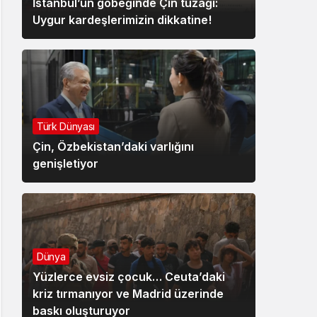
İstanbul’un göbeğinde Çin tuzağı:
Uygur kardeşlerimizin dikkatine!
Türk Dünyası
Çin, Özbekistan’daki varlığını
genişletiyor
Dünya
Yüzlerce evsiz çocuk… Ceuta’daki
kriz tırmanıyor ve Madrid üzerinde
baskı oluşturuyor