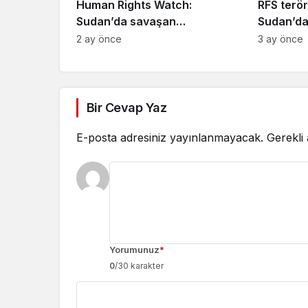
Human Rights Watch:
RFS teröri
Sudan’da savaşan
Sudan’da 
Kolombiyalılar Birleşik Arap
almaya d
2 ay önce
3 ay önce
Emirlikleri’nde eğitim gördü
Bir Cevap Yaz
E-posta adresiniz yayınlanmayacak.
Gerekli
Yorumunuz
*
0
/30 karakter