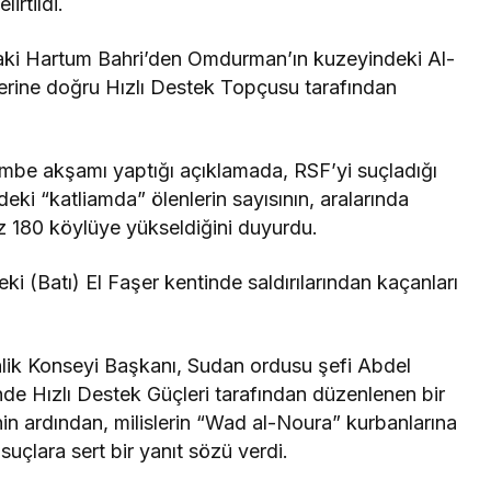
irtildi.
daki Hartum Bahri’den Omdurman’ın kuzeyindeki Al-
rine doğru Hızlı Destek Topçusu tarafından
embe akşamı yaptığı açıklamada, RSF’yi suçladığı
ki “katliamda” ölenlerin sayısının, aralarında
z 180 köylüye yükseldiğini duyurdu.
ki (Batı) El Faşer kentinde saldırılarından kaçanları
ik Konseyi Başkanı, Sudan ordusu şefi Abdel
nde Hızlı Destek Güçleri tarafından düzenlenen bir
nin ardından, milislerin “Wad al-Noura” kurbanlarına
 suçlara sert bir yanıt sözü verdi.