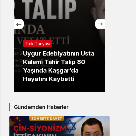
Sistem Modu
Sistem modunu seçin.
Türk Dünyası
İslam D
Uygur Edebiyatının Usta
Çeçen
Kalemi Tahir Talip 80
annes
Yaşında Kaşgar’da
Musay
Hayatını Kaybetti
için 
Gündemden Haberler