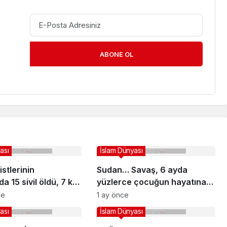
ABONE OL
ası
İslam Dünyası
istlerinin
Sudan… Savaş, 6 ayda
da 15 sivil öldü, 7 kişi
yüzlerce çocuğun hayatına
ı
mal oldu
ce
1 ay önce
ası
İslam Dünyası