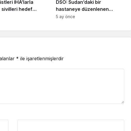
stleri İHA’larla
DSÖ: Sudan’daki bir
sivilleri hedef
hastaneye düzenlenen
evam ediyor
saldırıda 13’ü çocuk olmak
5 ay önce
üzere 64 kişi hayatını
kaybetti
 alanlar
*
ile işaretlenmişlerdir