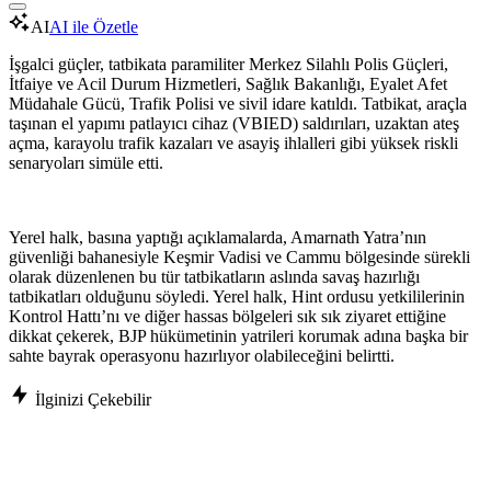
AI
AI ile Özetle
İşgalci güçler, tatbikata paramiliter Merkez Silahlı Polis Güçleri,
İtfaiye ve Acil Durum Hizmetleri, Sağlık Bakanlığı, Eyalet Afet
Müdahale Gücü, Trafik Polisi ve sivil idare katıldı. Tatbikat, araçla
taşınan el yapımı patlayıcı cihaz (VBIED) saldırıları, uzaktan ateş
açma, karayolu trafik kazaları ve asayiş ihlalleri gibi yüksek riskli
senaryoları simüle etti.
Yerel halk, basına yaptığı açıklamalarda, Amarnath Yatra’nın
güvenliği bahanesiyle Keşmir Vadisi ve Cammu bölgesinde sürekli
olarak düzenlenen bu tür tatbikatların aslında savaş hazırlığı
tatbikatları olduğunu söyledi. Yerel halk, Hint ordusu yetkililerinin
Kontrol Hattı’nı ve diğer hassas bölgeleri sık sık ziyaret ettiğine
dikkat çekerek, BJP hükümetinin yatrileri korumak adına başka bir
sahte bayrak operasyonu hazırlıyor olabileceğini belirtti.
İlginizi Çekebilir