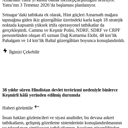
Yatra’nın 3 Temmuz 2026’da başlaması planlanıyor.
Srinagar’daki tatbikata ek olarak, Hint güçleri Amarnath mağara
tapınağına giden ikiz güzergâhlar üzerindeki karla kaplı 18 stratejik
noktada kapsamlı yüksek irtifa operasyonel tatbikatlar da
gerçekleştirdi. Cammu ve Keşmir Polisi, NDRF, SDRF ve CRPF
personelinden oluşan 45 uzman Dağ Kurtarma Ekibi, 48 km’lik
Pahalgam ve 14 km’lik Baltal güzergâhları boyunca konuşlandırıldı.
İlginizi Çekebilir
38 yıldır süren Hindistan devlet terörizmi nedeniyle binlerce
Keşmirli hâlâ yerinden edilmiş durumda
Haberi görüntüle
İnsan hakları gözlemcileri ve siyasi analistler, bu devasa askeri
tatbikatların, gelişmiş gözetleme sistemlerinin konuşlandırılmasının
ve tekrarlanan simülasyon tatbikatlarının, hacıların güvenliğinden