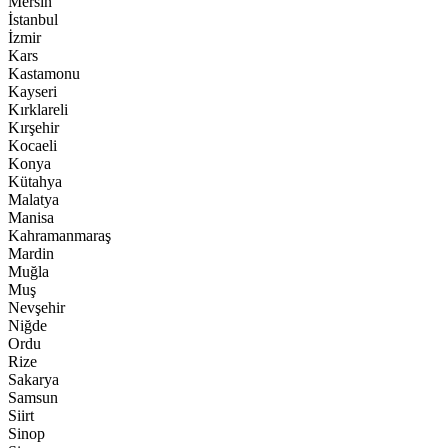
Mersin
İstanbul
İzmir
Kars
Kastamonu
Kayseri
Kırklareli
Kırşehir
Kocaeli
Konya
Kütahya
Malatya
Manisa
Kahramanmaraş
Mardin
Muğla
Muş
Nevşehir
Niğde
Ordu
Rize
Sakarya
Samsun
Siirt
Sinop