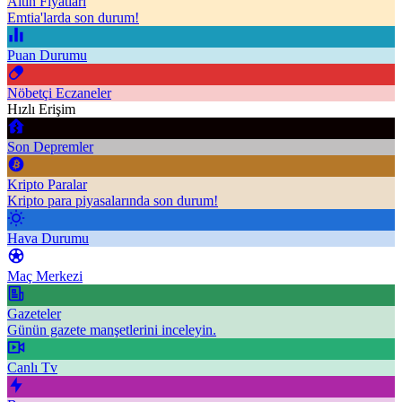
Altın Fiyatları
Emtia'larda son durum!
Puan Durumu
Nöbetçi Eczaneler
Hızlı Erişim
Son Depremler
Kripto Paralar
Kripto para piyasalarında son durum!
Hava Durumu
Maç Merkezi
Gazeteler
Günün gazete manşetlerini inceleyin.
Canlı Tv