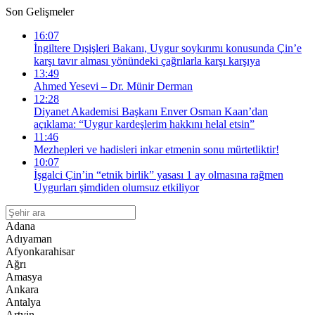
Son Gelişmeler
16:07
İngiltere Dışişleri Bakanı, Uygur soykırımı konusunda Çin’e
karşı tavır alması yönündeki çağrılarla karşı karşıya
13:49
Ahmed Yesevi – Dr. Münir Derman
12:28
Diyanet Akademisi Başkanı Enver Osman Kaan’dan
açıklama: “Uygur kardeşlerim hakkını helal etsin”
11:46
Mezhepleri ve hadisleri inkar etmenin sonu mürtetliktir!
10:07
İşgalci Çin’in “etnik birlik” yasası 1 ay olmasına rağmen
Uygurları şimdiden olumsuz etkiliyor
Adana
Adıyaman
Afyonkarahisar
Ağrı
Amasya
Ankara
Antalya
Artvin