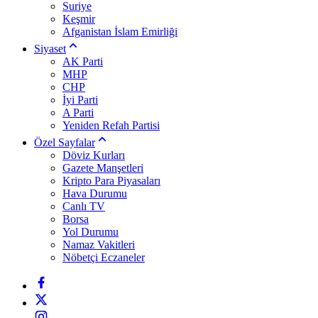
Suriye
Keşmir
Afganistan İslam Emirliği
Siyaset
AK Parti
MHP
CHP
İyi Parti
A Parti
Yeniden Refah Partisi
Özel Sayfalar
Döviz Kurları
Gazete Manşetleri
Kripto Para Piyasaları
Hava Durumu
Canlı TV
Borsa
Yol Durumu
Namaz Vakitleri
Nöbetçi Eczaneler