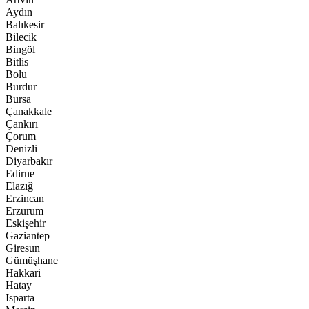
Aydın
Balıkesir
Bilecik
Bingöl
Bitlis
Bolu
Burdur
Bursa
Çanakkale
Çankırı
Çorum
Denizli
Diyarbakır
Edirne
Elazığ
Erzincan
Erzurum
Eskişehir
Gaziantep
Giresun
Gümüşhane
Hakkari
Hatay
Isparta