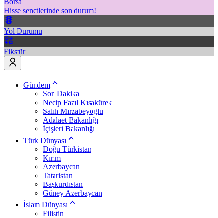
Borsa
Hisse senetlerinde son durum!
Yol Durumu
Fikstür
Gündem
Son Dakika
Necip Fazıl Kısakürek
Salih Mirzabeyoğlu
Adalaet Bakanlığı
İçişleri Bakanlığı
Türk Dünyası
Doğu Türkistan
Kırım
Azerbaycan
Tataristan
Başkurdistan
Güney Azerbaycan
İslam Dünyası
Filistin