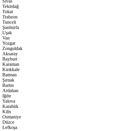
Sivas
Tekirdağ
Tokat
Trabzon
Tunceli
Şanlıurfa
Uşak
Van
Yozgat
Zonguldak
Aksaray
Bayburt
Karaman
Kırıkkale
Batman
Şırnak
Bartın
Ardahan
Iğdır
Yalova
Karabük
Kilis
Osmaniye
Düzce
Lefkoşa