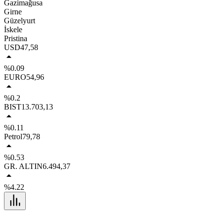
Gazimağusa
Girne
Güzelyurt
İskele
Pristina
USD
47,58
%0.09
EURO
54,96
%0.2
BIST
13.703,13
%0.11
Petrol
79,78
%0.53
GR. ALTIN
6.494,37
%4.22