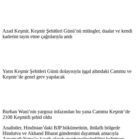
Azad Keşmir, Keşmir Şehitleri Günü’nü mitingler, dualar ve kendi
kaderini tayin etme çağrılarıyla andı
Yarın Keşmir Şehitleri Günü dolayısıyla işgal altındaki Cammu ve
Keşmir’de genel grev yapılacak
Burhan Wani’nin yargısız infazından bu yana Cammu Keşmir’de
2108 Keşmirli şehid oldu
Analistler, Hindistan’daki BJP hükümetinin, ihtilaflı bölgede
Hindutva ve Akhand Bharat gündemini dayatmak amacıyla
Amarnath Yatra’yı kasıtlı olarak mezhepçileştirdiğini belirtiyor.