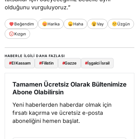
olduğunu vurguluyoruz.”
Beğendim
Harika
Haha
Vay
Üzgün
Kızgın
HABERLE ILGILI DAHA FAZLASI
#
El Kassam
#
Filistin
#
Gazze
#
İşgalci İsrail
Tamamen Ücretsiz Olarak Bültenimize
Abone Olabilirsin
Yeni haberlerden haberdar olmak için
fırsatı kaçırma ve ücretsiz e-posta
aboneliğini hemen başlat.