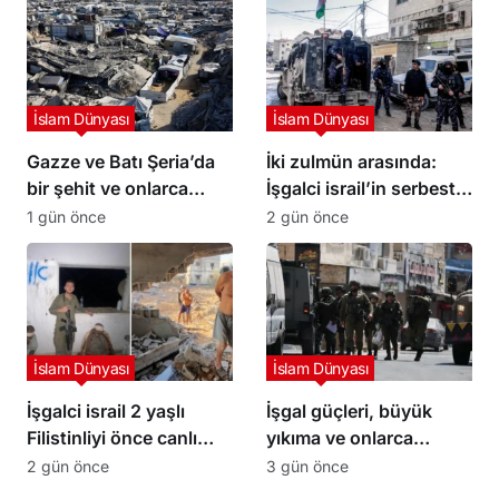
BİLİNMEYENLERİ”
İslam Dünyası
İslam Dünyası
Gazze ve Batı Şeria’da
İki zulmün arasında:
bir şehit ve onlarca
İşgalci israil’in serbest
yaralı
bıraktığı Filistinli
1 gün önce
2 gün önce
mahkumları Abbas
yönetimi gözaltına aldı
İslam Dünyası
İslam Dünyası
İşgalci israil 2 yaşlı
İşgal güçleri, büyük
Filistinliyi önce canlı
yıkıma ve onlarca
kalkan olarak kullandı,
kişinin gözaltına alındığı
2 gün önce
3 gün önce
sonra infaz etti
bir baskının ardından