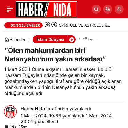
SPİRİTÜEL VE ASTROLOJİK
SON GELIŞMELER
PROPAGANDA AKIMLARININ
İslam Dünyası
Haberler
“Ölen
mahkumlardan biri
İSLAM HİKEMİYATI AÇISINDAN
“Ölen mahkumlardan biri
Netanyahu’nun
yakın arkadaşı”
Netanyahu’nun yakın arkadaşı”
TENKİDİ – 1. Bölüm
1 Mart 2024 Cuma akşamı Hamas'ın askeri kolu El
Kassam Tugayları'ndan önde gelen bir kaynak,
gözaltındayken yaptığı itiraflara göre öldüğü açıklanan
mahkumlardan birinin Netanyahu'nun yakın arkadaşı
olduğunu açıkladı.
Haber Nida
tarafından yayınlandı
1 Mart 2024, 19:58
yayınlandı
1 Mart 2024,
20:00
güncellendi
1dk, 15sn