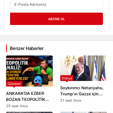
ABONE OL
Benzer Haberler
Dünya
Gündem
Soykırımcı Netanyahu,
ANKARA’DA EZBER
Trump’ın Gazze için
BOZAN TEOPOLİTİK
hazırladığı 15 maddelik
21 saat önce
ANALİZ: “ÇİN-
planı reddettiklerini
20 saat önce
SİYONİZM İTTİFAKI’NİN
söyledi