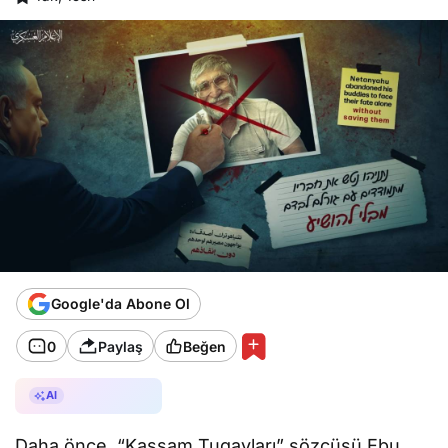
Google'da Abone Ol
0
Paylaş
Beğen
AI ile Özetle
AI
Daha önce, “Kassam Tugayları” sözcüsü Ebu