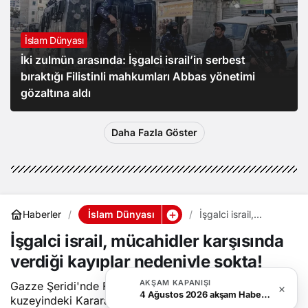
İslam Dünyası
İki zulmün arasında: İşgalci israil’in serbest
bıraktığı Filistinli mahkumları Abbas yönetimi
gözaltına aldı
Daha Fazla Göster
İslam Dünyası
Haberler
İşgalci israil,
mücahidler
İşgalci israil, mücahidler karşısında
karşısında verdiği
kayıplar nedeniyle
verdiği kayıplar nedeniyle şokta!
şokta!
AKŞAM KAPANIŞI
Gazze Şeridi'nde Filistin direnişi ile Han Yunus'un
4 Ağustos 2026 akşam Haber Bülteni
kuzeyindeki Karara kasabasına çok sayıda araç ve