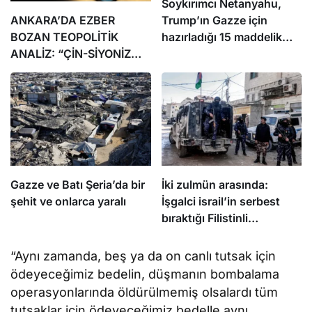
Soykırımcı Netanyahu,
ANKARA’DA EZBER
Trump’ın Gazze için
BOZAN TEOPOLİTİK
hazırladığı 15 maddelik
ANALİZ: “ÇİN-SİYONİZM
planı reddettiklerini
İTTİFAKI’NİN
söyledi
BİLİNMEYENLERİ”
Gazze ve Batı Şeria’da bir
İki zulmün arasında:
şehit ve onlarca yaralı
İşgalci israil’in serbest
bıraktığı Filistinli
mahkumları Abbas
yönetimi gözaltına aldı
“Aynı zamanda, beş ya da on canlı tutsak için
ödeyeceğimiz bedelin, düşmanın bombalama
operasyonlarında öldürülmemiş olsalardı tüm
tutsaklar için ödeyeceğimiz bedelle aynı