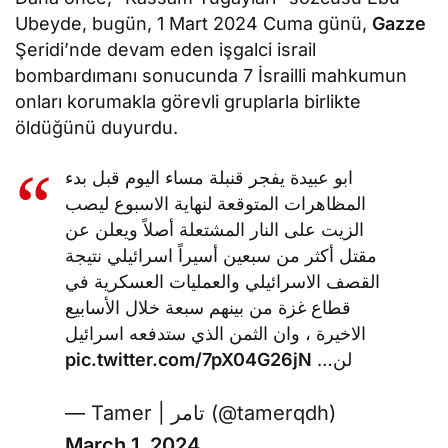
Ubeyde, bugün, 1 Mart 2024 Cuma günü,
Gazze
Şeridi’nde devam eden işgalci israil
bombardımanı sonucunda 7 İsrailli mahkumun
onları korumakla görevli gruplarla birlikte
öldüğünü duyurdu.
ابو عبيدة يفجر قنبلة مساء اليوم قبل بدء
المظاهرات المتوقعة لنهاية الاسبوع ليصب
الزيت على النار المشتعلة أصلاً ويعلن عن
مقتل أكثر من سبعين أسيراً اسرائيلي نتيجة
القصف الاسرائيلي والعمليات العسكرية في
قطاع غزة من بينهم سبعة خلال الأسابيع
الاخيرة ، وان الثمن الذي ستدفعه اسرائيل
pic.twitter.com/7pX04G26jN
لن…
— Tamer | تامر (@tamerqdh)
March 1, 2024