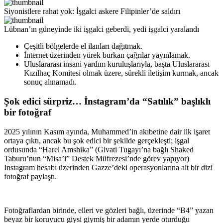
Siyonistlere rahat yok: İşgalci askere Filipinler’de saldırı
Lübnan’ın güneyinde iki işgalci geberdi, yedi işgalci yaralandı
Çeşitli bölgelerde el ilanları dağıtmak.
İnternet üzerinden yürek burkan çağrılar yayınlamak.
Uluslararası insani yardım kuruluşlarıyla, başta Uluslararası
Kızılhaç Komitesi olmak üzere, sürekli iletişim kurmak, ancak
sonuç alınamadı.
Şok edici sürpriz… İnstagram’da “Satılık” başlıklı
bir fotoğraf
2025 yılının Kasım ayında, Muhammed’in akıbetine dair ilk işaret
ortaya çıktı, ancak bu şok edici bir şekilde gerçekleşti; işgal
ordusunda “Harel Amshika” (Givati Tugayı’na bağlı Shaked
Taburu’nun “Misa’i” Destek Müfrezesi’nde görev yapıyor)
Instagram hesabı üzerinden Gazze’deki operasyonlarına ait bir dizi
fotoğraf paylaştı.
Fotoğraflardan birinde, elleri ve gözleri bağlı, üzerinde “B4” yazan
beyaz bir koruyucu giysi giymiş bir adamın yerde oturduğu