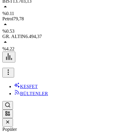
BIST
13.703,13
%0.11
Petrol
79,78
%0.53
GR. ALTIN
6.494,37
%4.22
KEŞFET
BÜLTENLER
Popüler