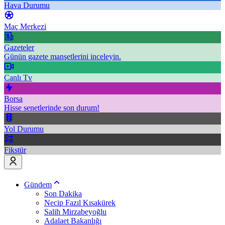
Hava Durumu
Maç Merkezi
Gazeteler
Günün gazete manşetlerini inceleyin.
Canlı Tv
Borsa
Hisse senetlerinde son durum!
Yol Durumu
Fikstür
Gündem
Son Dakika
Necip Fazıl Kısakürek
Salih Mirzabeyoğlu
Adalaet Bakanlığı