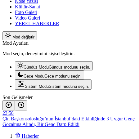
Köşe Yazısı
Kültür-Sanat
Foto Galeri
Video Galeri
YEREL HABERLER
Mod değiştir
Mod Ayarları
Mod seçin, deneyimini kişiselleştirin.
Gündüz Modu
Gündüz modunu seçin.
Gece Modu
Gece modunu seçin.
Sistem Modu
Sistem modunu seçin.
Son Gelişmeler
23:58
Çin Başkonsolosluğu’nun İstanbul’daki Etkinliğinde 3 Uygur Genç
Gözaltına Alındı, Bir Genç Darp Edildi
20:36
Rusya’da Duma Seçimleri Öncesi Rafis Kaşapov’dan Boykot
Haberler