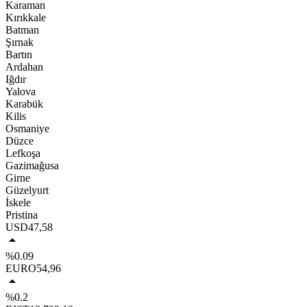
Karaman
Kırıkkale
Batman
Şırnak
Bartın
Ardahan
Iğdır
Yalova
Karabük
Kilis
Osmaniye
Düzce
Lefkoşa
Gazimağusa
Girne
Güzelyurt
İskele
Pristina
USD
47,58
%0.09
EURO
54,96
%0.2