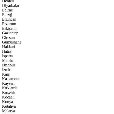
Denizli
Diyarbakır
Edirne
Elazığ
Erzincan
Erzurum
Eskişehir
Gaziantep
Giresun
Gümüşhane
Hakkari
Hatay
Isparta
Mersin
İstanbul
İzmir
Kars
Kastamonu
Kayseri
Kırklareli
Kırşehir
Kocaeli
Konya
Kütahya
Malatya