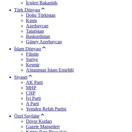
İçişleri Bakanlığı
Türk Dünyası
Doğu Türkistan
Kırım
Azerbaycan
Tataristan
Başkurdistan
Güney Azerbaycan
İslam Dünyası
Filistin
Suriye
Keşmir
Afganistan İslam Emirliği
Siyaset
AK Parti
MHP
CHP
İyi Parti
A Parti
Yeniden Refah Partisi
Özel Sayfalar
Döviz Kurları
Gazete Manşetleri
Kripto Para Piyasaları