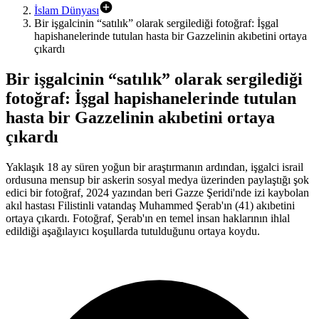
Çağrısı: “Seçimlere Katılım Meşruiyet Sağlıyor”
İslam Dünyası
18:08
Bir işgalcinin “satılık” olarak sergilediği fotoğraf: İşgal
Çin’in Yeni “Etnik Birlik Yasası”: “Tek Kabul Edilebilir Çin Kimliği
hapishanelerinde tutulan hasta bir Gazzelinin akıbetini ortaya
Dayatılıyor”
çıkardı
15:07
Türkiye, Suudi Arabistan ve Pakistan’dan Savunma Anlaşması
Bir işgalcinin “satılık” olarak sergilediği
13:38
fotoğraf: İşgal hapishanelerinde tutulan
Ceuta lideri, Ceuta sınırına yapılan akın sırasında 100 kişinin
hasta bir Gazzelinin akıbetini ortaya
hayatını kaybettiğini söyledi
çıkardı
Yaklaşık 18 ay süren yoğun bir araştırmanın ardından, işgalci israil
ordusuna mensup bir askerin sosyal medya üzerinden paylaştığı şok
edici bir fotoğraf, 2024 yazından beri Gazze Şeridi'nde izi kaybolan
akıl hastası Filistinli vatandaş Muhammed Şerab'ın (41) akıbetini
ortaya çıkardı. Fotoğraf, Şerab'ın en temel insan haklarının ihlal
edildiği aşağılayıcı koşullarda tutulduğunu ortaya koydu.