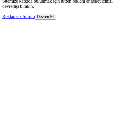
Sitemize katkıda bulunmak için lütfen reklam engelleyicinizi
devredışı bırakın.
Reklamsız Sürüm
Devam Et