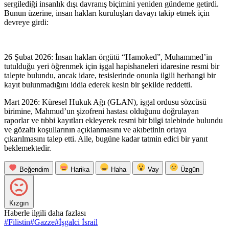
sergilediği insanlık dışı davranış biçimini yeniden gündeme getirdi.
Bunun üzerine, insan hakları kuruluşları davayı takip etmek için
devreye girdi:
26 Şubat 2026: İnsan hakları örgütü “Hamoked”, Muhammed’in
tutulduğu yeri öğrenmek için işgal hapishaneleri idaresine resmi bir
talepte bulundu, ancak idare, tesislerinde onunla ilgili herhangi bir
kayıt bulunmadığını iddia ederek kesin bir şekilde reddetti.
Mart 2026: Küresel Hukuk Ağı (GLAN), işgal ordusu sözcüsü
birimine, Mahmud’un şizofreni hastası olduğunu doğrulayan
raporlar ve tıbbi kayıtları ekleyerek resmi bir bilgi talebinde bulundu
ve gözaltı koşullarının açıklanmasını ve akıbetinin ortaya
çıkarılmasını talep etti. Aile, bugüne kadar tatmin edici bir yanıt
beklemektedir.
Beğendim
Harika
Haha
Vay
Üzgün
Kızgın
Haberle ilgili daha fazlası
#
Filistin
#
Gazze
#
İşgalci İsrail