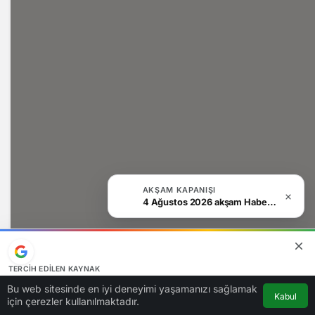
AKŞAM KAPANIŞI
4 Ağustos 2026 akşam Haber Bülteni
TERCIH EDILEN KAYNAK
Google'da bizi öne çıkarın
Bu web sitesinde en iyi deneyimi yaşamanızı sağlamak
Kabul
Kaynağı Ekle
için çerezler kullanılmaktadır.