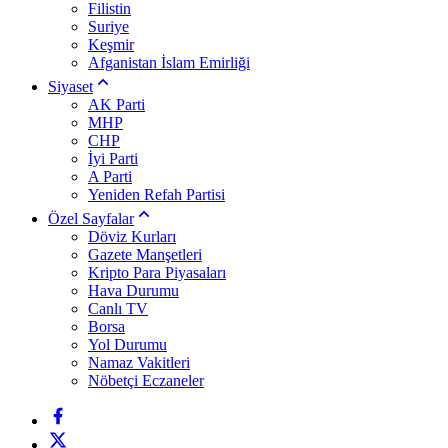
Filistin
Suriye
Keşmir
Afganistan İslam Emirliği
Siyaset
AK Parti
MHP
CHP
İyi Parti
A Parti
Yeniden Refah Partisi
Özel Sayfalar
Döviz Kurları
Gazete Manşetleri
Kripto Para Piyasaları
Hava Durumu
Canlı TV
Borsa
Yol Durumu
Namaz Vakitleri
Nöbetçi Eczaneler