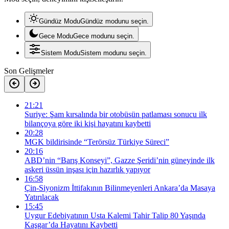
Gündüz Modu
Gündüz modunu seçin.
Gece Modu
Gece modunu seçin.
Sistem Modu
Sistem modunu seçin.
Son Gelişmeler
21:21
Suriye: Şam kırsalında bir otobüsün patlaması sonucu ilk
bilançoya göre iki kişi hayatını kaybetti
20:28
MGK bildirisinde “Terörsüz Türkiye Süreci”
20:16
ABD’nin “Barış Konseyi”, Gazze Şeridi’nin güneyinde ilk
askeri üssün inşası için hazırlık yapıyor
16:58
Çin-Siyonizm İttifakının Bilinmeyenleri Ankara’da Masaya
Yatırılacak
15:45
Uygur Edebiyatının Usta Kalemi Tahir Talip 80 Yaşında
Kaşgar’da Hayatını Kaybetti