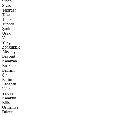
Sinop
Sivas
Tekirdağ
Tokat
Trabzon
Tunceli
Şanlıurfa
Uşak
Van
Yozgat
Zonguldak
Aksaray
Bayburt
Karaman
Kırıkkale
Batman
Şırnak
Bartın
Ardahan
Iğdır
Yalova
Karabük
Kilis
Osmaniye
Düzce