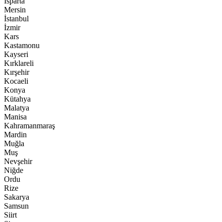
Isparta
Mersin
İstanbul
İzmir
Kars
Kastamonu
Kayseri
Kırklareli
Kırşehir
Kocaeli
Konya
Kütahya
Malatya
Manisa
Kahramanmaraş
Mardin
Muğla
Muş
Nevşehir
Niğde
Ordu
Rize
Sakarya
Samsun
Siirt