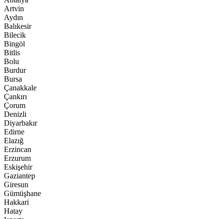
Artvin
Aydın
Balıkesir
Bilecik
Bingöl
Bitlis
Bolu
Burdur
Bursa
Çanakkale
Çankırı
Çorum
Denizli
Diyarbakır
Edirne
Elazığ
Erzincan
Erzurum
Eskişehir
Gaziantep
Giresun
Gümüşhane
Hakkari
Hatay