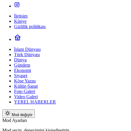
İletişim
Künye
Gizlilik politikası
İslam Dünyası
Türk Dünyası
Dünya
Gündem
Ekonomi
Siyaset
Köşe Yazısı
Kültür-Sanat
Foto Galeri
Video Galeri
YEREL HABERLER
Mod değiştir
Mod Ayarları
Mod seçin, deneyimini kişiselleştirin.