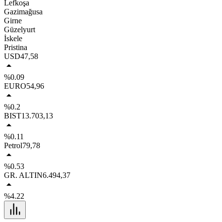
Lefkoşa
Gazimağusa
Girne
Güzelyurt
İskele
Pristina
USD
47,58
%0.09
EURO
54,96
%0.2
BIST
13.703,13
%0.11
Petrol
79,78
%0.53
GR. ALTIN
6.494,37
%4.22