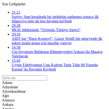
Son Gelişmeler
21:21
Suriye: Şam kırsalında bir otobüsün patlaması sonucu ilk
bilançoya göre iki kişi hayatını kaybetti
20:28
MGK bildirisinde “Terörsüz Türkiye Süreci”
20:16
ABD’nin “Barış Konseyi”, Gazze Şeridi’nin güneyinde ilk
askeri üssün inşası için hazırlık yapıyor
16:58
Çin-Siyonizm İttifakının Bilinmeyenleri Ankara’da Masaya
Yatırılacak
15:45
Uygur Edebiyatının Usta Kalemi Tahir Talip 80 Yaşında
Kaşgar’da Hayatını Kaybetti
Adana
Adıyaman
Afyonkarahisar
Ağrı
Amasya
Ankara
Antalya