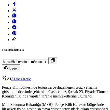
veya linki kopyala
Beğen
AI
AI ile Özetle
Pençe-Kilit bölgesinde teröristlerce düzenlenen taciz ve sızma
girişimi neticesinde şehit olan 9 askerimiz, Şırnak 23. Piyade Tümen
Komutanlığı’nda yapılan törenle memleketlerine uğurlandı.
Milli Savunma Bakanlığı (MSB), Pençe-Kilit Harekatı bölgesinde
bir askeri üs bölgesine sızmaya çalışan teröristlerle çıkan çatışmada 9