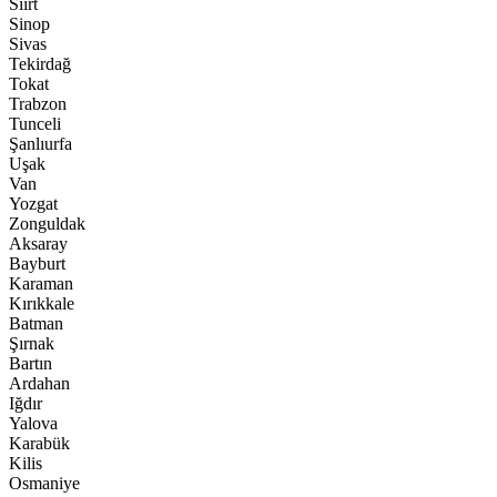
Siirt
Sinop
Sivas
Tekirdağ
Tokat
Trabzon
Tunceli
Şanlıurfa
Uşak
Van
Yozgat
Zonguldak
Aksaray
Bayburt
Karaman
Kırıkkale
Batman
Şırnak
Bartın
Ardahan
Iğdır
Yalova
Karabük
Kilis
Osmaniye