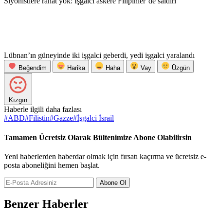
Siyonistlere rahat yok: İşgalci askere Filipinler’de saldırı
Lübnan’ın güneyinde iki işgalci geberdi, yedi işgalci yaralandı
Beğendim
Harika
Haha
Vay
Üzgün
Kızgın
Haberle ilgili daha fazlası
#
ABD
#
Filistin
#
Gazze
#
İşgalci İsrail
Tamamen Ücretsiz Olarak Bültenimize Abone Olabilirsin
Yeni haberlerden haberdar olmak için fırsatı kaçırma ve ücretsiz e-
posta aboneliğini hemen başlat.
Abone Ol
Benzer Haberler