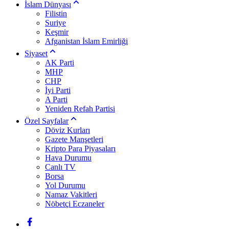
İslam Dünyası
Filistin
Suriye
Keşmir
Afganistan İslam Emirliği
Siyaset
AK Parti
MHP
CHP
İyi Parti
A Parti
Yeniden Refah Partisi
Özel Sayfalar
Döviz Kurları
Gazete Manşetleri
Kripto Para Piyasaları
Hava Durumu
Canlı TV
Borsa
Yol Durumu
Namaz Vakitleri
Nöbetçi Eczaneler