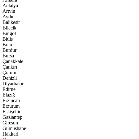
Antalya
Artvin
Aydın
Balıkesir
Bilecik
Bingöl
Bitlis
Bolu
Burdur
Bursa
Çanakkale
Çankırı
Çorum
Denizli
Diyarbakır
Edirne
Elazığ
Erzincan
Erzurum
Eskişehir
Gaziantep
Giresun
Gümüşhane
Hakkari