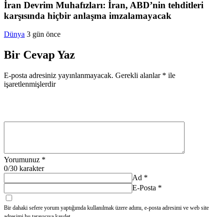
İran Devrim Muhafızları: İran, ABD’nin tehditleri
karşısında hiçbir anlaşma imzalamayacak
Dünya
3 gün önce
Bir Cevap Yaz
E-posta adresiniz yayınlanmayacak.
Gerekli alanlar
*
ile
işaretlenmişlerdir
Yorumunuz
*
0
/30 karakter
Ad
*
E-Posta
*
Bir dahaki sefere yorum yaptığımda kullanılmak üzere adımı, e-posta adresimi ve web site
adresimi bu tarayıcıya kaydet.