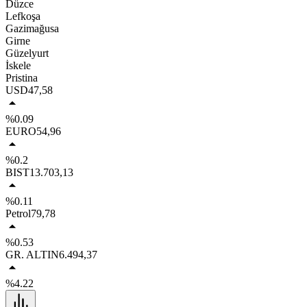
Düzce
Lefkoşa
Gazimağusa
Girne
Güzelyurt
İskele
Pristina
USD
47,58
%0.09
EURO
54,96
%0.2
BIST
13.703,13
%0.11
Petrol
79,78
%0.53
GR. ALTIN
6.494,37
%4.22