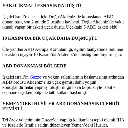
YAKIT İKMALİ ESNASINDA DÜŞTÜ
İşgalci israil’e destek için Doğu Akdeniz’de konuşlanan ABD
donanması, son 2 günde 2 uçağını kaybetti. Doğu Akdeniz’de yakıt
ikmali yapan bir askeri uçak düştü. Uçaktaki 5 ABD askeri öldü.
10 KASIM’DA BİR UÇAK DAHA DÜŞMÜŞTÜ
Öte yandan ABD Avrupa Komutanlığı, eğitim faaliyetinde bulunan
bir askeri uçağın 10 Kasım’da Akdeniz’de düştüğünü duyurmuştu.
ABD DONANMASI BÖLGEDE
İşgalci israil’in
Gazze
’ye yoğun saldırılarının başlamasının ardından
ABD ordusu Akdeniz’e iki uçak gemisi dahil yoğun
konuşlandırmalar yapmış, oluşturduğu hava köprüsüyle İsrail’e
cephane taşırken bölgede tatbikatlara başlamıştı
YEMEN’DEKİ HUSİLER ABD DONANMASINI TEHDİT
ETMİŞTİ
Tel Aviv yönetiminin Gazze’de yaptığı katliamlara tepki olarak İHA
ve füzelerle İsrail’e saldırı düzenleyen Yemen’deki Husiler,