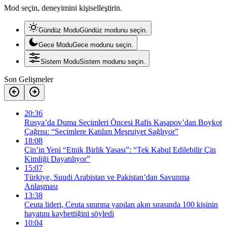
Mod seçin, deneyimini kişiselleştirin.
Gündüz Modu
Gündüz modunu seçin.
Gece Modu
Gece modunu seçin.
Sistem Modu
Sistem modunu seçin.
Son Gelişmeler
20:36
Rusya’da Duma Seçimleri Öncesi Rafis Kaşapov’dan Boykot
Çağrısı: “Seçimlere Katılım Meşruiyet Sağlıyor”
18:08
Çin’in Yeni “Etnik Birlik Yasası”: “Tek Kabul Edilebilir Çin
Kimliği Dayatılıyor”
15:07
Türkiye, Suudi Arabistan ve Pakistan’dan Savunma
Anlaşması
13:38
Ceuta lideri, Ceuta sınırına yapılan akın sırasında 100 kişinin
hayatını kaybettiğini söyledi
10:04