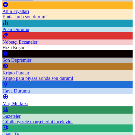
Altın Fiyatları
Emtia'larda son durum!
Puan Durumu
Nöbetçi Eczaneler
Hızlı Erişim
Son Depremler
Kripto Paralar
Kripto para piyasalarında son durum!
Hava Durumu
Maç Merkezi
Gazeteler
Günün gazete manşetlerini inceleyin.
Canlı Tv