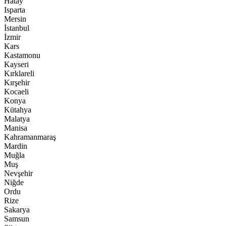
Hatay
Isparta
Mersin
İstanbul
İzmir
Kars
Kastamonu
Kayseri
Kırklareli
Kırşehir
Kocaeli
Konya
Kütahya
Malatya
Manisa
Kahramanmaraş
Mardin
Muğla
Muş
Nevşehir
Niğde
Ordu
Rize
Sakarya
Samsun