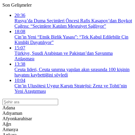
Son Gelişmeler
20:36
Rusya’da Duma Seçimleri Öncesi Rafis Kaşapov’dan Boykot
Çağrısı: “Seçimlere Katılım Meşruiyet Sağlıyor”
18:08
Çin’in Yeni “Etnik Birlik Yasası”: “Tek Kabul Edilebilir Çin
Kimliği Dayatılıyor”
15:07
Türkiye, Suudi Arabistan ve Pakistan’dan Savunma
Anlaşması
13:38
Ceuta lideri, Ceuta sınırına yapılan akın sırasında 100 kişinin
hayatını kaybettiğini söyledi
10:04
Çin’in Ulusötesi Uygur Karşıtı Stratejisi: Zenz ve Tohti’nin
Yeni Araştırması
Adana
Adıyaman
Afyonkarahisar
Ağrı
Amasya
Ankara