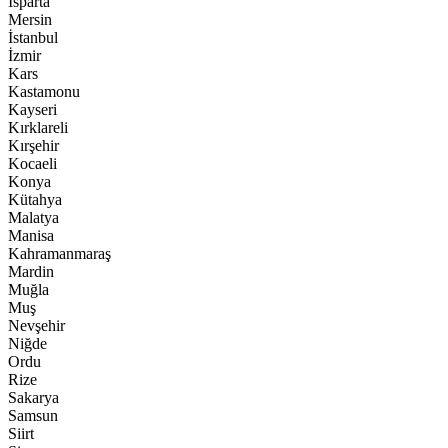
Isparta
Mersin
İstanbul
İzmir
Kars
Kastamonu
Kayseri
Kırklareli
Kırşehir
Kocaeli
Konya
Kütahya
Malatya
Manisa
Kahramanmaraş
Mardin
Muğla
Muş
Nevşehir
Niğde
Ordu
Rize
Sakarya
Samsun
Siirt