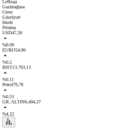
Lefkoşa
Gazimağusa
Girne
Güzelyurt
İskele
Pristina
USD
47,58
%0.09
EURO
54,96
%0.2
BIST
13.703,13
%0.11
Petrol
79,78
%0.53
GR. ALTIN
6.494,37
%4.22