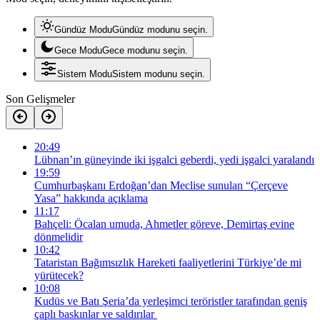
Gündüz Modu
Gündüz modunu seçin.
Gece Modu
Gece modunu seçin.
Sistem Modu
Sistem modunu seçin.
Son Gelişmeler
20:49
Lübnan’ın güneyinde iki işgalci geberdi, yedi işgalci yaralandı
19:59
Cumhurbaşkanı Erdoğan’dan Meclise sunulan “Çerçeve
Yasa” hakkında açıklama
11:17
Bahçeli: Öcalan umuda, Ahmetler göreve, Demirtaş evine
dönmelidir
10:42
Tataristan Bağımsızlık Hareketi faaliyetlerini Türkiye’de mi
yürütecek?
10:08
Kudüs ve Batı Şeria’da yerleşimci teröristler tarafından geniş
çaplı baskınlar ve saldırılar