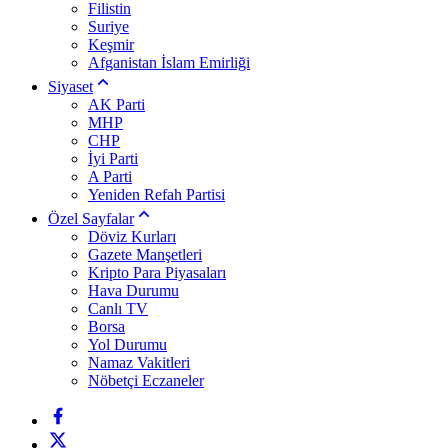
Filistin
Suriye
Keşmir
Afganistan İslam Emirliği
Siyaset
AK Parti
MHP
CHP
İyi Parti
A Parti
Yeniden Refah Partisi
Özel Sayfalar
Döviz Kurları
Gazete Manşetleri
Kripto Para Piyasaları
Hava Durumu
Canlı TV
Borsa
Yol Durumu
Namaz Vakitleri
Nöbetçi Eczaneler