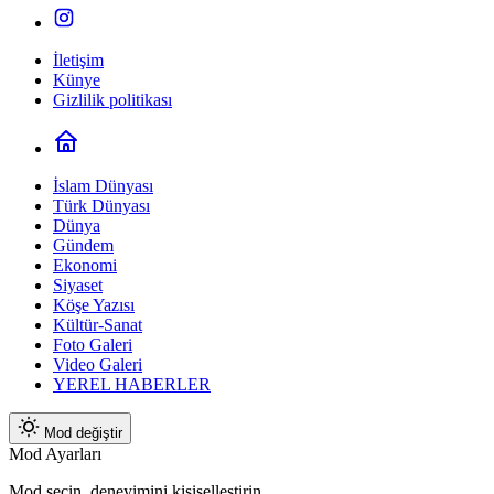
İletişim
Künye
Gizlilik politikası
İslam Dünyası
Türk Dünyası
Dünya
Gündem
Ekonomi
Siyaset
Köşe Yazısı
Kültür-Sanat
Foto Galeri
Video Galeri
YEREL HABERLER
Mod değiştir
Mod Ayarları
Mod seçin, deneyimini kişiselleştirin.