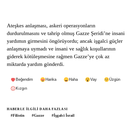
Ateşkes anlaşması, askeri operasyonların
durdurulmasını ve tahrip olmuş Gazze Şeridi’ne insani
yardımın girmesini öngörüyordu; ancak işgalci güçler
anlaşmaya uymadı ve insani ve sağlık koşullarının
giderek kötüleşmesine rağmen Gazze’ye çok az
miktarda yardım gönderdi.
Beğendim
Harika
Haha
Vay
Üzgün
Kızgın
HABERLE ILGILI DAHA FAZLASI
#
Filistin
#
Gazze
#
İşgalci İsrail