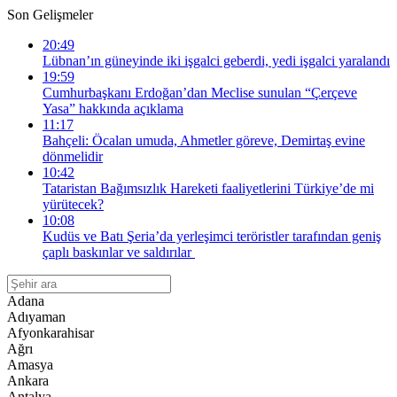
Son Gelişmeler
20:49
Lübnan’ın güneyinde iki işgalci geberdi, yedi işgalci yaralandı
19:59
Cumhurbaşkanı Erdoğan’dan Meclise sunulan “Çerçeve
Yasa” hakkında açıklama
11:17
Bahçeli: Öcalan umuda, Ahmetler göreve, Demirtaş evine
dönmelidir
10:42
Tataristan Bağımsızlık Hareketi faaliyetlerini Türkiye’de mi
yürütecek?
10:08
Kudüs ve Batı Şeria’da yerleşimci teröristler tarafından geniş
çaplı baskınlar ve saldırılar
Adana
Adıyaman
Afyonkarahisar
Ağrı
Amasya
Ankara
Antalya