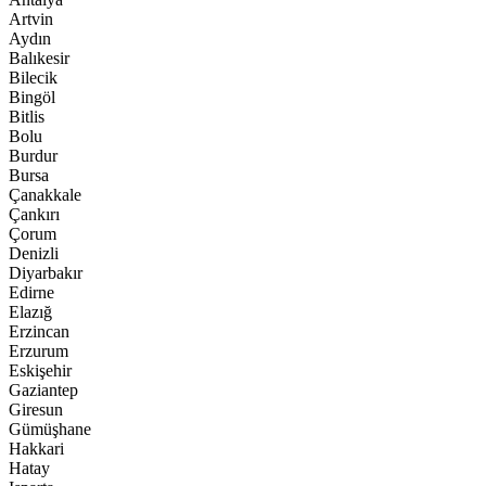
Artvin
Aydın
Balıkesir
Bilecik
Bingöl
Bitlis
Bolu
Burdur
Bursa
Çanakkale
Çankırı
Çorum
Denizli
Diyarbakır
Edirne
Elazığ
Erzincan
Erzurum
Eskişehir
Gaziantep
Giresun
Gümüşhane
Hakkari
Hatay