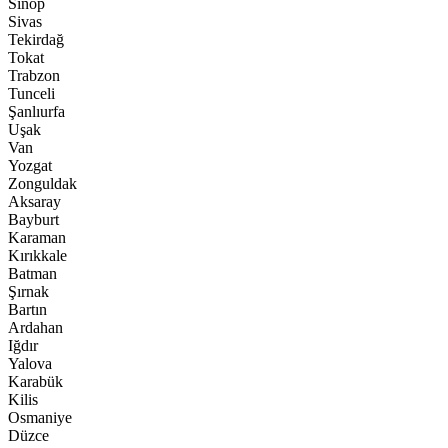
Sinop
Sivas
Tekirdağ
Tokat
Trabzon
Tunceli
Şanlıurfa
Uşak
Van
Yozgat
Zonguldak
Aksaray
Bayburt
Karaman
Kırıkkale
Batman
Şırnak
Bartın
Ardahan
Iğdır
Yalova
Karabük
Kilis
Osmaniye
Düzce