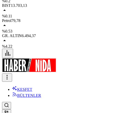
%0.2
BIST
13.703,13
%0.11
Petrol
79,78
%0.53
GR. ALTIN
6.494,37
%4.22
KEŞFET
BÜLTENLER