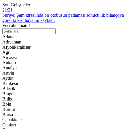
Son Gelişmeler
20:28
MGK bildirisinde “Terörsüz Türkiye Süreci”
20:16
Veri alınamadı!
ABD’nin “Barış Konseyi”, Gazze Şeridi’nin güneyinde ilk askeri
üssün inşası için hazırlık yapıyor
Adana
16:58
Adıyaman
Çin-Siyonizm İttifakının Bilinmeyenleri Ankara’da Masaya
Afyonkarahisar
Yatırılacak
Ağrı
15:45
Amasya
Uygur Edebiyatının Usta Kalemi Tahir Talip 80 Yaşında Kaşgar’da
Ankara
Hayatını Kaybetti
Antalya
21:21
Artvin
Suriye: Şam kırsalında bir otobüsün patlaması sonucu ilk bilançoya
Aydın
göre iki kişi hayatını kaybetti
Balıkesir
Bilecik
Bingöl
Bitlis
Bolu
Burdur
Bursa
Çanakkale
Çankırı