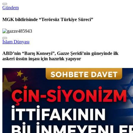
İslam Dünyası
Suriye: Şam kırsalında bir otobüsün patlaması sonucu ilk
bilançoya göre iki kişi hayatını kaybetti
Gündem
MGK bildirisinde “Terörsüz Türkiye Süreci”
İslam Dünyası
ABD’nin “Barış Konseyi”, Gazze Şeridi’nin güneyinde ilk
askeri üssün inşası için hazırlık yapıyor