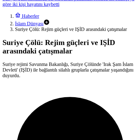
20:16
ABD’nin “Barış Konseyi”, Gazze Şeridi’nin güneyinde ilk askeri
Haberler
üssün inşası için hazırlık yapıyor
İslam Dünyası
16:58
Suriye Çölü: Rejim güçleri ve IŞİD arasındaki çatışmalar
Çin-Siyonizm İttifakının Bilinmeyenleri Ankara’da Masaya
Yatırılacak
Suriye Çölü: Rejim güçleri ve IŞİD
15:45
Uygur Edebiyatının Usta Kalemi Tahir Talip 80 Yaşında Kaşgar’da
arasındaki çatışmalar
Hayatını Kaybetti
21:21
Suriye rejimi Savunma Bakanlığı, Suriye Çölünde 'Irak Şam İslam
Suriye: Şam kırsalında bir otobüsün patlaması sonucu ilk bilançoya
Devleti' (IŞİD) ile bağlantılı silahlı gruplarla çatışmalar yaşandığını
göre iki kişi hayatını kaybetti
duyurdu.