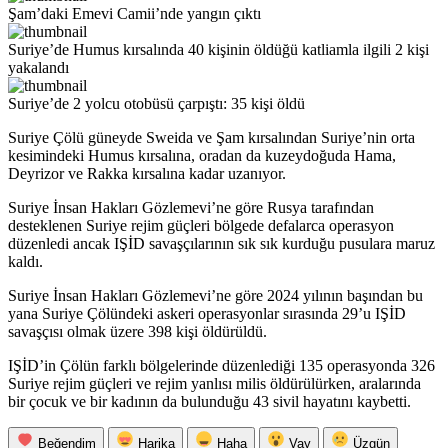
Şam’daki Emevi Camii’nde yangın çıktı
Suriye’de Humus kırsalında 40 kişinin öldüğü katliamla ilgili 2 kişi
yakalandı
Suriye’de 2 yolcu otobüsü çarpıştı: 35 kişi öldü
Suriye Çölü güneyde Sweida ve Şam kırsalından Suriye’nin orta
kesimindeki Humus kırsalına, oradan da kuzeydoğuda Hama,
Deyrizor ve Rakka kırsalına kadar uzanıyor.
Suriye İnsan Hakları Gözlemevi’ne göre Rusya tarafından
desteklenen Suriye rejim güçleri bölgede defalarca operasyon
düzenledi ancak IŞİD savaşçılarının sık sık kurduğu pusulara maruz
kaldı.
Suriye İnsan Hakları Gözlemevi’ne göre 2024 yılının başından bu
yana Suriye Çölündeki askeri operasyonlar sırasında 29’u IŞİD
savaşçısı olmak üzere 398 kişi öldürüldü.
IŞİD’in Çölün farklı bölgelerinde düzenlediği 135 operasyonda 326
Suriye rejim güçleri ve rejim yanlısı milis öldürülürken, aralarında
bir çocuk ve bir kadının da bulunduğu 43 sivil hayatını kaybetti.
Beğendim
Harika
Haha
Vay
Üzgün