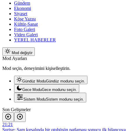
Gündem
Ekonomi
Siyaset
Köşe Yazısı
Kültür-Sanat
Foto Galeri
Video Galeri
YEREL HABERLER
Mod değiştir
Mod Ayarları
Mod seçin, deneyimini kişiselleştirin.
Gündüz Modu
Gündüz modunu seçin.
Gece Modu
Gece modunu seçin.
Sistem Modu
Sistem modunu seçin.
Son Gelişmeler
20:28
MGK bildirisinde “Terörsüz Türkiye Süreci”