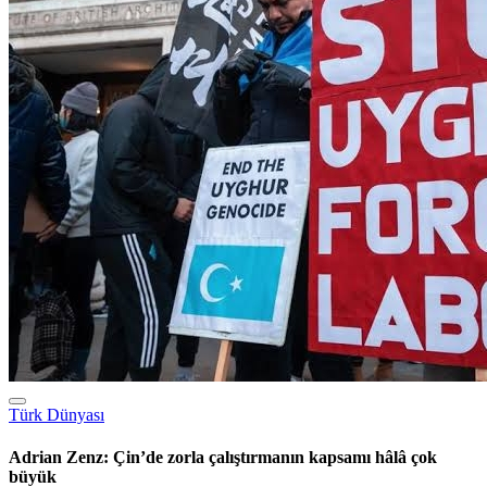
İslam Dünyası
Çeçen muhaliflerin annesi Zarema Musayeva’nın tahliyesi için
başvuru