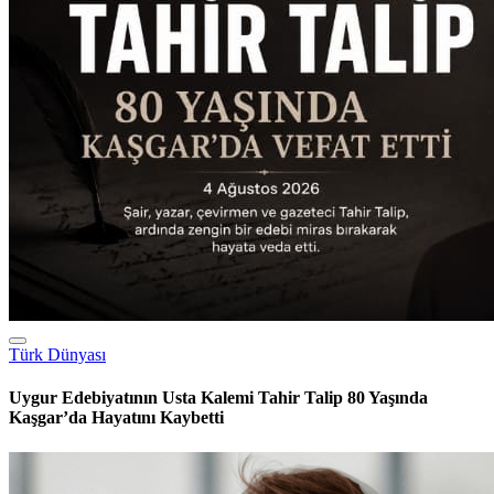
Çin-Siyonizm İttifakının Bilinmeyenleri Ankara’da Masaya
Yatırılacak