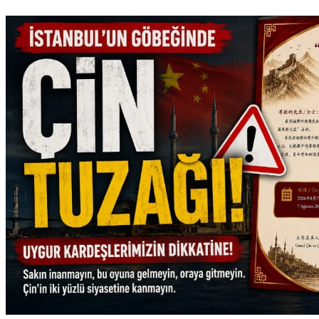
Türk Dünyası
Adrian Zenz: Çin’de zorla çalıştırmanın kapsamı hâlâ çok
büyük