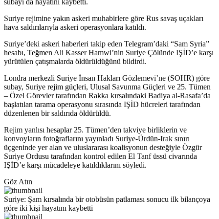
subayı da hayatını kaybetti.
Suriye rejimine yakın askeri muhabirlere göre Rus savaş uçakları
hava saldırılarıyla askeri operasyonlara katıldı.
Suriye’deki askeri haberleri takip eden Telegram’daki “Sam Syria”
hesabı, Teğmen Ali Kasser Hamwi’nin Suriye Çölünde IŞİD’e karşı
yürütülen çatışmalarda öldürüldüğünü bildirdi.
Londra merkezli Suriye İnsan Hakları Gözlemevi’ne (SOHR) göre
subay, Suriye rejim güçleri, Ulusal Savunma Güçleri ve 25. Tümen
– Özel Görevler tarafından Rakka kırsalındaki Badiya al-Rasafa’da
başlatılan tarama operasyonu sırasında IŞİD hücreleri tarafından
düzenlenen bir saldırıda öldürüldü.
Rejim yanlısı hesaplar 25. Tümen’den takviye birliklerin ve
konvoyların fotoğraflarını yayınladı Suriye-Ürdün-Irak sınırı
üçgeninde yer alan ve uluslararası koalisyonun desteğiyle Özgür
Suriye Ordusu tarafından kontrol edilen El Tanf üssü civarında
IŞİD’e karşı mücadeleye katıldıklarını söyledi.
Göz Atın
Suriye: Şam kırsalında bir otobüsün patlaması sonucu ilk bilançoya
göre iki kişi hayatını kaybetti