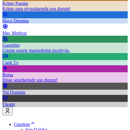
Kripto Paralar
Kripto para piyasalarında son durum!
Hava Durumu
Maç Merkezi
Gazeteler
Günün gazete manşetlerini inceleyin.
Canlı Tv
Borsa
Hisse senetlerinde son durum!
Yol Durumu
Fikstür
Gündem
Son Dakika