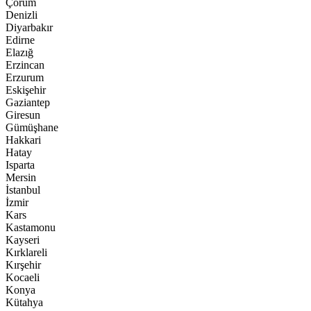
Çorum
Denizli
Diyarbakır
Edirne
Elazığ
Erzincan
Erzurum
Eskişehir
Gaziantep
Giresun
Gümüşhane
Hakkari
Hatay
Isparta
Mersin
İstanbul
İzmir
Kars
Kastamonu
Kayseri
Kırklareli
Kırşehir
Kocaeli
Konya
Kütahya