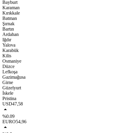
Bayburt
Karaman
Kırıkkale
Batman
Şırnak
Bartın
Ardahan
Iğdır
Yalova
Karabük
Kilis
Osmaniye
Düzce
Lefkoşa
Gazimağusa
Girne
Güzelyurt
İskele
Pristina
USD
47,58
%0.09
EURO
54,96