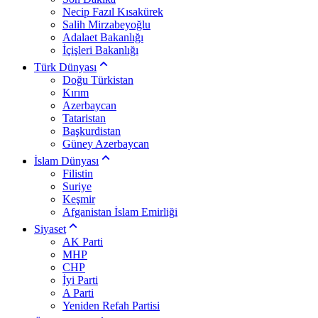
Necip Fazıl Kısakürek
Salih Mirzabeyoğlu
Adalaet Bakanlığı
İçişleri Bakanlığı
Türk Dünyası
Doğu Türkistan
Kırım
Azerbaycan
Tataristan
Başkurdistan
Güney Azerbaycan
İslam Dünyası
Filistin
Suriye
Keşmir
Afganistan İslam Emirliği
Siyaset
AK Parti
MHP
CHP
İyi Parti
A Parti
Yeniden Refah Partisi