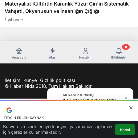
Materyalist Kültürün Karanlık Yüzü: Çin’in Sistematik
Vahşeti, Okyanusun ve İnsanlığın Çığlığı
1 yıl önce
0
Anasayfa
Akış
Hesabım
Bildirimler
İletişim
Künye
Gizlilik politikası
© Haber Nida 2018, Tüm Hakları Saklıdır
AKŞAM KAPANIŞI
4 Ağustos 2026 akşam Haber Bülteni
TERCIH EDILEN KAYNAK
Google'da bizi öne çıkarın
Bu web sitesinde en iyi deneyimi yaşamanızı sağlamak
Kabul
Kaynağı Ekle
için çerezler kullanılmaktadır.