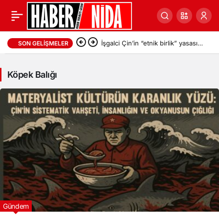
Köpek
İşgalci Çin’in “etnik birlik” yasası 1
SON GELIŞMELER
Balığı
ay olmasına rağmen Uygurları
Haberleri
Köpek Balığı
şimdiden olumsuz etkiliyor
Gündem