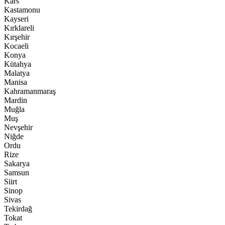
Kars
Kastamonu
Kayseri
Kırklareli
Kırşehir
Kocaeli
Konya
Kütahya
Malatya
Manisa
Kahramanmaraş
Mardin
Muğla
Muş
Nevşehir
Niğde
Ordu
Rize
Sakarya
Samsun
Siirt
Sinop
Sivas
Tekirdağ
Tokat