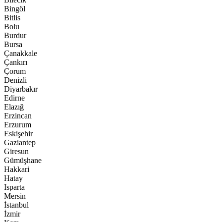
Bingöl
Bitlis
Bolu
Burdur
Bursa
Çanakkale
Çankırı
Çorum
Denizli
Diyarbakır
Edirne
Elazığ
Erzincan
Erzurum
Eskişehir
Gaziantep
Giresun
Gümüşhane
Hakkari
Hatay
Isparta
Mersin
İstanbul
İzmir