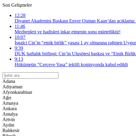
Son Gelişmeler
12:28
Diyanet Akademisi Başkanı Enver Osman Kaan’dan açıklama: “
11:46
Mezhepleri ve hadisleri inkar etmenin sonu mürtetliktir!
10:07
İşgalci Çin’in “etnik birlik” yasası 1 ay olmasına rağmen Uygur
9:39
DUK haftalık brifingi: Çin’in Ulusötesi baskısı ve “Etnik Birlik
9:13
Hükümetin “Çerçeve Yasa” teklifi komisyonda kabul edildi
Adana
Adıyaman
Afyonkarahisar
Ağrı
Amasya
Ankara
Antalya
Artvin
Aydın
Balıkesir
Bilecik