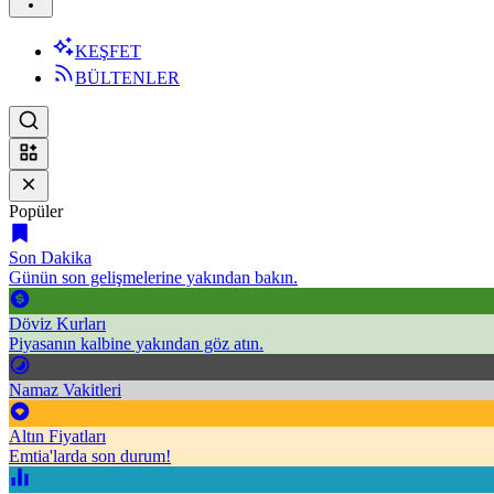
KEŞFET
BÜLTENLER
Popüler
Son Dakika
Günün son gelişmelerine yakından bakın.
Döviz Kurları
Piyasanın kalbine yakından göz atın.
Namaz Vakitleri
Altın Fiyatları
Emtia'larda son durum!