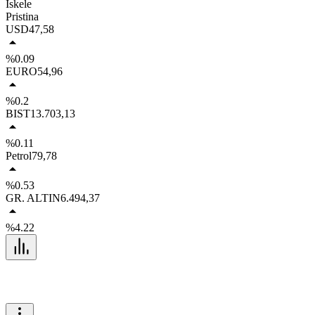
İskele
Pristina
USD
47,58
%0.09
EURO
54,96
%0.2
BIST
13.703,13
%0.11
Petrol
79,78
%0.53
GR. ALTIN
6.494,37
%4.22