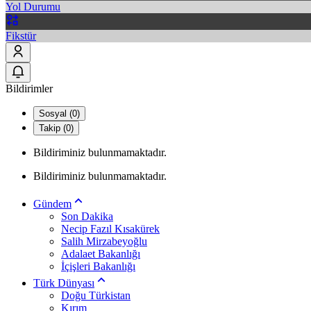
Yol Durumu
Fikstür
Bildirimler
Sosyal (0)
Takip (0)
Bildiriminiz bulunmamaktadır.
Bildiriminiz bulunmamaktadır.
Gündem
Son Dakika
Necip Fazıl Kısakürek
Salih Mirzabeyoğlu
Adalaet Bakanlığı
İçişleri Bakanlığı
Türk Dünyası
Doğu Türkistan
Kırım