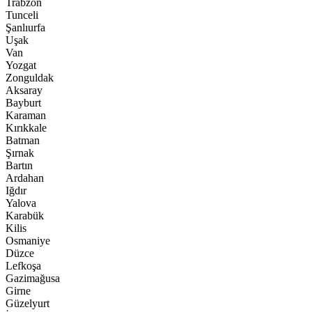
Trabzon
Tunceli
Şanlıurfa
Uşak
Van
Yozgat
Zonguldak
Aksaray
Bayburt
Karaman
Kırıkkale
Batman
Şırnak
Bartın
Ardahan
Iğdır
Yalova
Karabük
Kilis
Osmaniye
Düzce
Lefkoşa
Gazimağusa
Girne
Güzelyurt