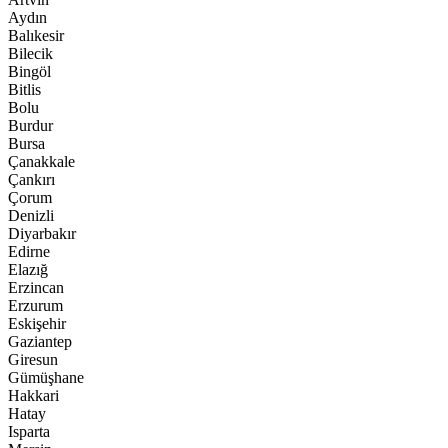
Aydın
Balıkesir
Bilecik
Bingöl
Bitlis
Bolu
Burdur
Bursa
Çanakkale
Çankırı
Çorum
Denizli
Diyarbakır
Edirne
Elazığ
Erzincan
Erzurum
Eskişehir
Gaziantep
Giresun
Gümüşhane
Hakkari
Hatay
Isparta