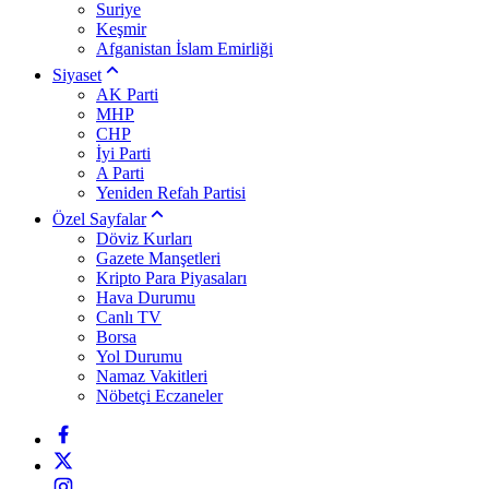
Suriye
Keşmir
Afganistan İslam Emirliği
Siyaset
AK Parti
MHP
CHP
İyi Parti
A Parti
Yeniden Refah Partisi
Özel Sayfalar
Döviz Kurları
Gazete Manşetleri
Kripto Para Piyasaları
Hava Durumu
Canlı TV
Borsa
Yol Durumu
Namaz Vakitleri
Nöbetçi Eczaneler