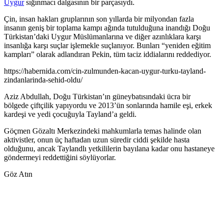
Uygur
sığınmacı dalgasının bir parçasıydı.
Çin, insan hakları gruplarının son yıllarda bir milyondan fazla
insanın geniş bir toplama kampı ağında tutulduğuna inandığı Doğu
Türkistan’daki Uygur Müslümanlarına ve diğer azınlıklara karşı
insanlığa karşı suçlar işlemekle suçlanıyor. Bunları “yeniden eğitim
kampları” olarak adlandıran Pekin, tüm taciz iddialarını reddediyor.
https://habernida.com/cin-zulmunden-kacan-uygur-turku-tayland-
zindanlarinda-sehid-oldu/
Aziz Abdullah, Doğu Türkistan’ın güneybatısındaki ücra bir
bölgede çiftçilik yapıyordu ve 2013’ün sonlarında hamile eşi, erkek
kardeşi ve yedi çocuğuyla Tayland’a geldi.
Göçmen Gözaltı Merkezindeki mahkumlarla temas halinde olan
aktivistler, onun üç haftadan uzun süredir ciddi şekilde hasta
olduğunu, ancak Taylandlı yetkililerin bayılana kadar onu hastaneye
göndermeyi reddettiğini söylüyorlar.
Göz Atın