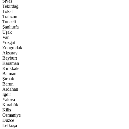
Sivas
Tekirdağ
Tokat
Trabzon
Tunceli
Şanlıurfa
Uşak
Van
Yozgat
Zonguldak
Aksaray
Bayburt
Karaman
Kırıkkale
Batman
Şırnak
Bartın
Ardahan
Iğdır
Yalova
Karabük
Kilis
Osmaniye
Düzce
Lefkoşa