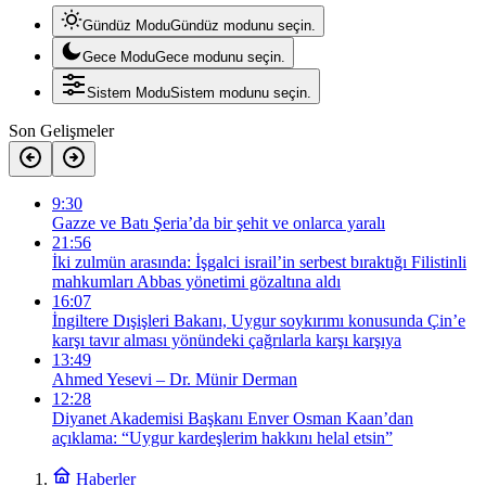
Gündüz Modu
Gündüz modunu seçin.
Gece Modu
Gece modunu seçin.
Sistem Modu
Sistem modunu seçin.
Son Gelişmeler
9:30
Gazze ve Batı Şeria’da bir şehit ve onlarca yaralı
21:56
İki zulmün arasında: İşgalci israil’in serbest bıraktığı Filistinli
mahkumları Abbas yönetimi gözaltına aldı
16:07
İngiltere Dışişleri Bakanı, Uygur soykırımı konusunda Çin’e
karşı tavır alması yönündeki çağrılarla karşı karşıya
13:49
Ahmed Yesevi – Dr. Münir Derman
12:28
Diyanet Akademisi Başkanı Enver Osman Kaan’dan
açıklama: “Uygur kardeşlerim hakkını helal etsin”
Haberler