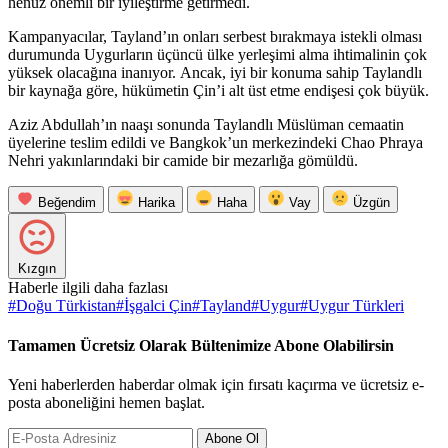
henüz önemli bir iyileştirme getirmedi.
Kampanyacılar, Tayland’ın onları serbest bırakmaya istekli olması
durumunda Uygurların üçüncü ülke yerleşimi alma ihtimalinin çok
yüksek olacağına inanıyor. Ancak, iyi bir konuma sahip Taylandlı
bir kaynağa göre, hükümetin Çin’i alt üst etme endişesi çok büyük.
Aziz Abdullah’ın naaşı sonunda Taylandlı Müslüman cemaatin
üyelerine teslim edildi ve Bangkok’un merkezindeki Chao Phraya
Nehri yakınlarındaki bir camide bir mezarlığa gömüldü.
Beğendim
Harika
Haha
Vay
Üzgün
Kızgın
Haberle ilgili daha fazlası
#
Doğu Türkistan
#
İşgalci Çin
#
Tayland
#
Uygur
#
Uygur Türkleri
Tamamen Ücretsiz Olarak Bültenimize Abone Olabilirsin
Yeni haberlerden haberdar olmak için fırsatı kaçırma ve ücretsiz e-
posta aboneliğini hemen başlat.
Abone Ol