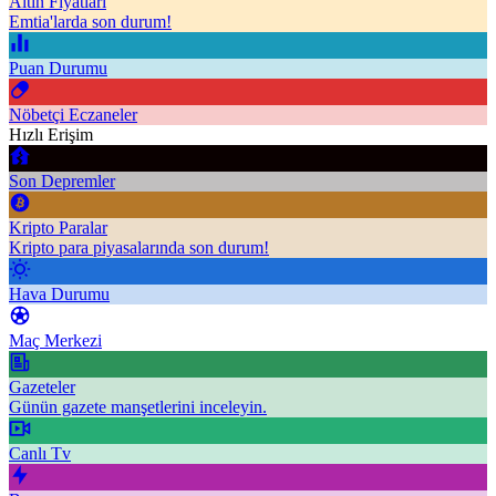
Altın Fiyatları
Emtia'larda son durum!
Puan Durumu
Nöbetçi Eczaneler
Hızlı Erişim
Son Depremler
Kripto Paralar
Kripto para piyasalarında son durum!
Hava Durumu
Maç Merkezi
Gazeteler
Günün gazete manşetlerini inceleyin.
Canlı Tv