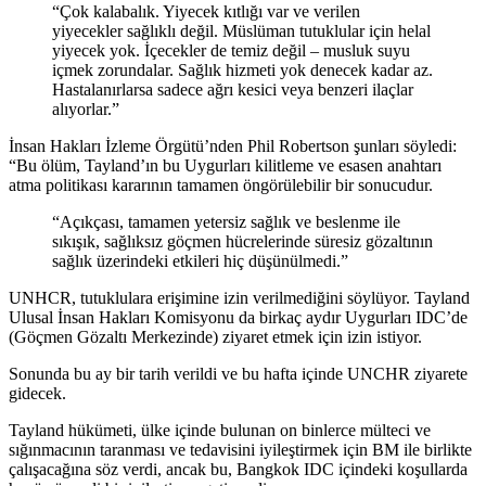
“Çok kalabalık. Yiyecek kıtlığı var ve verilen
yiyecekler sağlıklı değil. Müslüman tutuklular için helal
yiyecek yok. İçecekler de temiz değil – musluk suyu
içmek zorundalar. Sağlık hizmeti yok denecek kadar az.
Hastalanırlarsa sadece ağrı kesici veya benzeri ilaçlar
alıyorlar.”
İnsan Hakları İzleme Örgütü’nden Phil Robertson şunları söyledi:
“Bu ölüm, Tayland’ın bu Uygurları kilitleme ve esasen anahtarı
atma politikası kararının tamamen öngörülebilir bir sonucudur.
“Açıkçası, tamamen yetersiz sağlık ve beslenme ile
sıkışık, sağlıksız göçmen hücrelerinde süresiz gözaltının
sağlık üzerindeki etkileri hiç düşünülmedi.”
UNHCR, tutuklulara erişimine izin verilmediğini söylüyor. Tayland
Ulusal İnsan Hakları Komisyonu da birkaç aydır Uygurları IDC’de
(Göçmen Gözaltı Merkezinde) ziyaret etmek için izin istiyor.
Sonunda bu ay bir tarih verildi ve bu hafta içinde UNCHR ziyarete
gidecek.
Tayland hükümeti, ülke içinde bulunan on binlerce mülteci ve
sığınmacının taranması ve tedavisini iyileştirmek için BM ile birlikte
çalışacağına söz verdi, ancak bu, Bangkok IDC içindeki koşullarda