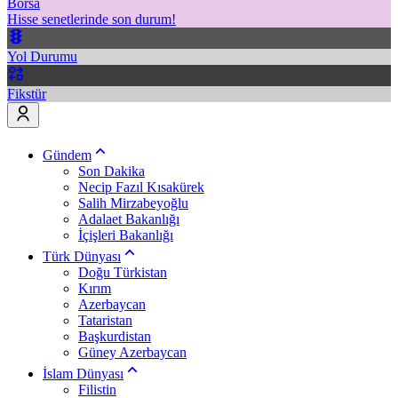
Borsa
Hisse senetlerinde son durum!
Yol Durumu
Fikstür
Gündem
Son Dakika
Necip Fazıl Kısakürek
Salih Mirzabeyoğlu
Adalaet Bakanlığı
İçişleri Bakanlığı
Türk Dünyası
Doğu Türkistan
Kırım
Azerbaycan
Tataristan
Başkurdistan
Güney Azerbaycan
İslam Dünyası
Filistin