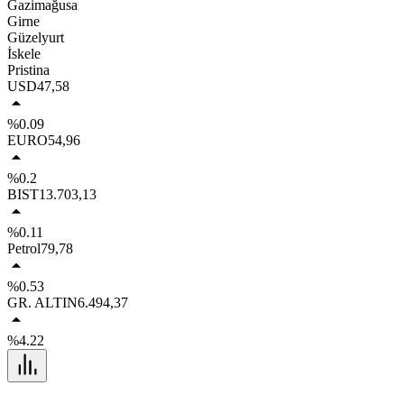
Gazimağusa
Girne
Güzelyurt
İskele
Pristina
USD
47,58
%0.09
EURO
54,96
%0.2
BIST
13.703,13
%0.11
Petrol
79,78
%0.53
GR. ALTIN
6.494,37
%4.22