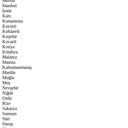
Mersin
İstanbul
İzmir
Kars
Kastamonu
Kayseri
Kırklareli
Kırşehir
Kocaeli
Konya
Kütahya
Malatya
Manisa
Kahramanmaraş
Mardin
Muğla
Muş
Nevşehir
Niğde
Ordu
Rize
Sakarya
Samsun
Siirt
Sinop