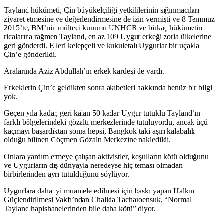
Tayland hükümeti, Çin büyükelçiliği yetkililerinin sığınmacıları
ziyaret etmesine ve değerlendirmesine de izin vermişti ve 8 Temmuz
2015’te, BM’nin mülteci kurumu UNHCR ve birkaç hükümetin
ricalarına rağmen Tayland, en az 109 Uygur erkeği zorla ülkelerine
geri gönderdi. Elleri kelepçeli ve kukuletalı Uygurlar bir uçakla
Çin’e gönderildi.
Aralarında Aziz Abdullah’ın erkek kardeşi de vardı.
Erkeklerin Çin’e geldikten sonra akıbetleri hakkında henüz bir bilgi
yok.
Geçen yıla kadar, geri kalan 50 kadar Uygur tutuklu Tayland’ın
farklı bölgelerindeki gözaltı merkezlerinde tutuluyordu, ancak üçü
kaçmayı başardıktan sonra hepsi, Bangkok’taki aşırı kalabalık
olduğu bilinen Göçmen Gözaltı Merkezine nakledildi.
Onlara yardım etmeye çalışan aktivistler, koşulların kötü olduğunu
ve Uygurların dış dünyayla neredeyse hiç teması olmadan
birbirlerinden ayrı tutulduğunu söylüyor.
Uygurlara daha iyi muamele edilmesi için baskı yapan Halkın
Güçlendirilmesi Vakfı’ndan Chalida Tacharoensuk, “Normal
Tayland hapishanelerinden bile daha kötü” diyor.