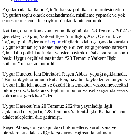
Açıklamada, katliamı “Çin’in haksız politikalarını protesto eden
Uygurları toplu olarak cezalandırmak, misilleme yapmak ve yok
etmek için işlenen bir soykırım” olarak nitelendirdiler.
Katliam, o yılın Ramazan ayının ilk günü olan 28 Temmuz 2014’te
gerçekleşti. O gün, Yarkent İlçesi’nin İlişku, Aral, Ordanlık ve
Tağarçı gibi köylerinde
Uygur
çiftçilerin silahlı çatışmada vurulan
Uygur kadınları için adalet talebiyle düzenlediği protesto hareketi
Çin silahlı polisi tarafından vahşice bastırıldı. Daha sonra bu kanlı
baskı Uygur örgütleri tarafından “28 Temmuz Yarkent-İlişku
katliamı” olarak adlandırıldı.
Uygur Hareketi İcra Direktörü Ruşen Abbas, yaptığı açıklamada,
“Bu trajik yıldönümünü kutlarken, hayatını kaybedenleri anıyor ve
Uygur halkı için adalet ve özgürlük istemekten vazgeçmeyeceğizi
bildiriyoruz. Uluslararası toplumun bu tür vahşet karşısında sessiz
kalmaması gerekiyor.” dedi.
Uygur Hareketi’nin 28 Temmuz 2024’te yayınladığı ilgili
açıklamada Uygurlar, “28 Temmuz Yarkent-İlişku Katliamı” için
adalet taleplerini dile getirmişti.
Ruşen Abbas, dünya çapındaki hükümetlere, kuruluşlara ve
bireylere bu adaletsizliğe karşı durma çağrısında bulundu.