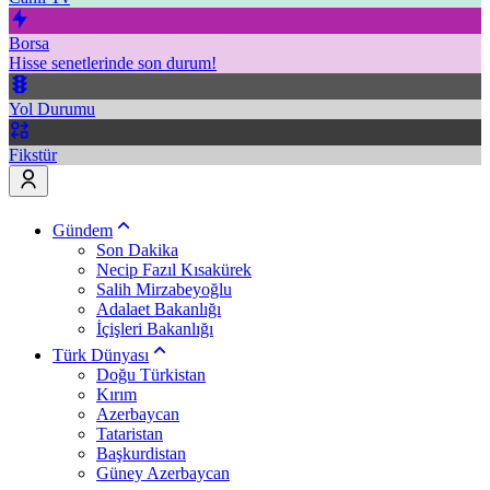
Borsa
Hisse senetlerinde son durum!
Yol Durumu
Fikstür
Gündem
Son Dakika
Necip Fazıl Kısakürek
Salih Mirzabeyoğlu
Adalaet Bakanlığı
İçişleri Bakanlığı
Türk Dünyası
Doğu Türkistan
Kırım
Azerbaycan
Tataristan
Başkurdistan
Güney Azerbaycan