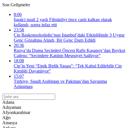
Son Gelişmeler
8:06
İşgalci israil 2 yaşlı Filistinliyi önce canlı kalkan olarak
kullandı, sonra infaz etti
23:58
Çin Başkonsolosluğu’nun İstanbul’daki Etkinliğinde 3 Uygur
Genç Gözaltına Alındı, Bir Genç Darp Edildi
20:36
Rusya’da Duma Seçimleri Öncesi Rafis Kaşapov’dan Boykot
Çağrısı: “Seçimlere Katılım Meşruiyet Sağlıyor”
18:08
Çin’in Yeni “Etnik Birlik Yasası”: “Tek Kabul Edilebilir Çin
Kimliği Dayatılıyor”
15:07
Türkiye, Suudi Arabistan ve Pakistan’dan Savunma
Anlaşması
Adana
Adıyaman
Afyonkarahisar
Ağrı
Amasya
Ankara