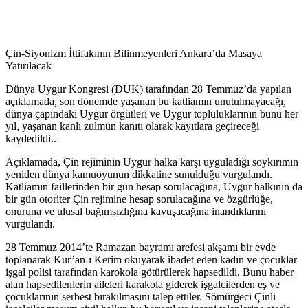
Çin-Siyonizm İttifakının Bilinmeyenleri Ankara’da Masaya
Yatırılacak
Dünya Uygur Kongresi (DUK) tarafından 28 Temmuz’da yapılan
açıklamada, son dönemde yaşanan bu katliamın unutulmayacağı,
dünya çapındaki Uygur örgütleri ve Uygur topluluklarının bunu her
yıl, yaşanan kanlı zulmün kanıtı olarak kayıtlara geçireceği
kaydedildi..
Açıklamada, Çin rejiminin Uygur halka karşı uyguladığı soykırımın
yeniden dünya kamuoyunun dikkatine sunulduğu vurgulandı.
Katliamın faillerinden bir gün hesap sorulacağına, Uygur halkının da
bir gün otoriter Çin rejimine hesap sorulacağına ve özgürlüğe,
onuruna ve ulusal bağımsızlığına kavuşacağına inandıklarını
vurgulandı.
28 Temmuz 2014’te Ramazan bayramı arefesi akşamı bir evde
toplanarak Kur’an-ı Kerim okuyarak ibadet eden kadın ve çocuklar
işgal polisi tarafından karokola götürülerek hapsedildi. Bunu haber
alan hapsedilenlerin aileleri karakola giderek işgalcilerden eş ve
çocuklarının serbest bırakılmasını talep ettiler. Sömürgeci Çinli