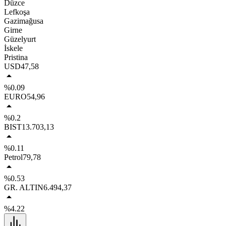
Düzce
Lefkoşa
Gazimağusa
Girne
Güzelyurt
İskele
Pristina
USD
47,58
%0.09
EURO
54,96
%0.2
BIST
13.703,13
%0.11
Petrol
79,78
%0.53
GR. ALTIN
6.494,37
%4.22