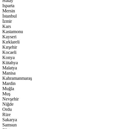
Hatay
Isparta
Mersin
İstanbul
İzmir
Kars
Kastamonu
Kayseri
Kırklareli
Kırşehir
Kocaeli
Konya
Kütahya
Malatya
Manisa
Kahramanmaraş
Mardin
Muğla
Muş
Nevşehir
Niğde
Ordu
Rize
Sakarya
Samsun