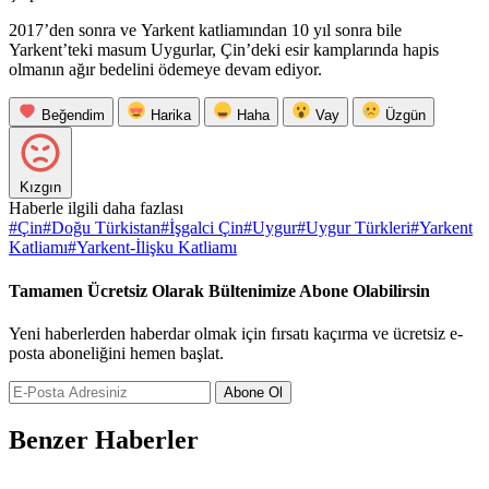
2017’den sonra ve Yarkent katliamından 10 yıl sonra bile
Yarkent’teki masum Uygurlar, Çin’deki esir kamplarında hapis
olmanın ağır bedelini ödemeye devam ediyor.
Beğendim
Harika
Haha
Vay
Üzgün
Kızgın
Haberle ilgili daha fazlası
#
Çin
#
Doğu Türkistan
#
İşgalci Çin
#
Uygur
#
Uygur Türkleri
#
Yarkent
Katliamı
#
Yarkent-İlişku Katliamı
Tamamen Ücretsiz Olarak Bültenimize Abone Olabilirsin
Yeni haberlerden haberdar olmak için fırsatı kaçırma ve ücretsiz e-
posta aboneliğini hemen başlat.
Abone Ol
Benzer Haberler