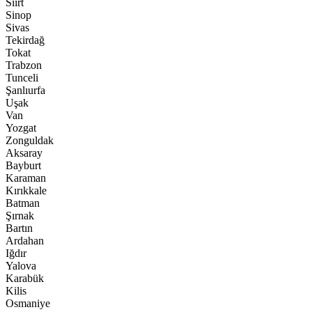
Siirt
Sinop
Sivas
Tekirdağ
Tokat
Trabzon
Tunceli
Şanlıurfa
Uşak
Van
Yozgat
Zonguldak
Aksaray
Bayburt
Karaman
Kırıkkale
Batman
Şırnak
Bartın
Ardahan
Iğdır
Yalova
Karabük
Kilis
Osmaniye