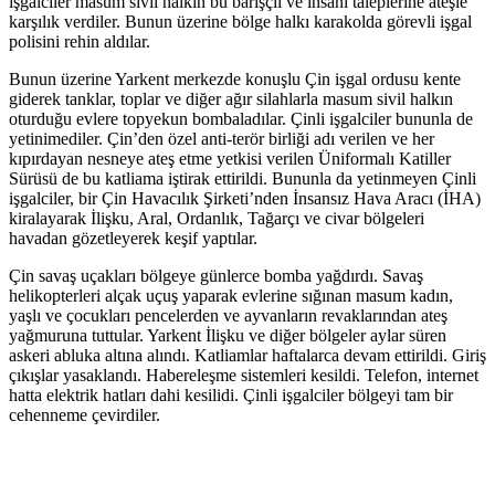
işgalciler masum sivil halkın bu barışçıl ve insani taleplerine ateşle
karşılık verdiler. Bunun üzerine bölge halkı karakolda görevli işgal
polisini rehin aldılar.
Bunun üzerine Yarkent merkezde konuşlu Çin işgal ordusu kente
giderek tanklar, toplar ve diğer ağır silahlarla masum sivil halkın
oturduğu evlere topyekun bombaladılar. Çinli işgalciler bununla de
yetinimediler. Çin’den özel anti-terör birliği adı verilen ve her
kıpırdayan nesneye ateş etme yetkisi verilen Üniformalı Katiller
Sürüsü de bu katliama iştirak ettirildi. Bununla da yetinmeyen Çinli
işgalciler, bir Çin Havacılık Şirketi’nden İnsansız Hava Aracı (İHA)
kiralayarak İlişku, Aral, Ordanlık, Tağarçı ve civar bölgeleri
havadan gözetleyerek keşif yaptılar.
Çin savaş uçakları bölgeye günlerce bomba yağdırdı. Savaş
helikopterleri alçak uçuş yaparak evlerine sığınan masum kadın,
yaşlı ve çocukları pencelerden ve ayvanların revaklarından ateş
yağmuruna tuttular. Yarkent İlişku ve diğer bölgeler aylar süren
askeri abluka altına alındı. Katliamlar haftalarca devam ettirildi. Giriş
çıkışlar yasaklandı. Habereleşme sistemleri kesildi. Telefon, internet
hatta elektrik hatları dahi kesilidi. Çinli işgalciler bölgeyi tam bir
cehenneme çevirdiler.