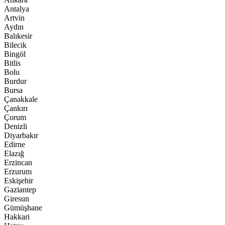
Antalya
Artvin
Aydın
Balıkesir
Bilecik
Bingöl
Bitlis
Bolu
Burdur
Bursa
Çanakkale
Çankırı
Çorum
Denizli
Diyarbakır
Edirne
Elazığ
Erzincan
Erzurum
Eskişehir
Gaziantep
Giresun
Gümüşhane
Hakkari