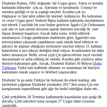
Ebubekir Rahim, 1992 doğumlu bir Uygur genci. Ailesi ve kendisi
hakkında bilinenler çok az. Ailesinin ve kendisinin Urumçi’ye
nereden geldiği ve ne iş yaptığı meçhul. Kendisi çok iyi
bilgisayar ve fare tabir edilen bir internet kullanıcısı. Bu kahraman
ve cesur Uygur genci Yarkent İlişku katliamı hakkında duyduklarını
not ederek 3 sayfalık bir yazı haline getiriyor. İşgalci Çin Ordusunun
çok sıkı ve katı sansür duvarını aşarak interenet aracılığı ile yurt
dışına iletmeyi başarıyor. Ancak daha sonra tesbit edilerek
tutuklanıyor. Görgü şahitlerinin ifadelerine göre, İşgalciler onu
televizyinlara çıkararak yaptıklarını canlı olarak itiraf ettiriyor ve
işkence ile pişman olduğunu söylemeye mecbur ediyor. O, katliam
haberlerini 4 ayrı ülkeye ilettiğini itiraf ediyor. Kendisinden bir daha
haber alınamıyor. Belki, envai çeşit Çin işkencelerine zayıf vucüdü
dayanamadı ve şehit edilmiş de olabilir. Kendisi gibi yüzlerce adsız
hürriyet kahramanı gibi. Ancak, Ebubekir Rahim 30 Milyon
Doğu
Türkistan
Türkü’nün kalbinde silinmez ve unutulmaz bir hürriyet
kahramanı olarak yaşıyor ve ilelebed yaşayacaktır.
Ebubekir’in şu anda Türkiye’de bulunan iki erkek kardeşi, aile
üyelerinin çoğunun Ebubekir yüzünden 2017’den sonra Çin esir
kamplarında hapsedilmek gibi ağır bir bedel ödediğini ifade etti..
Çinli yetkililerin 28 Temmuz katliamında kaçırılanlar için açtığı ilk
davada, Çinli askerlere karşı savaşan 27 Uygur idam cezasına
çarptırıldı.