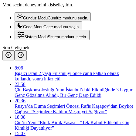
Mod seçin, deneyimini kişiselleştirin.
Gündüz Modu
Gündüz modunu seçin.
Gece Modu
Gece modunu seçin.
Sistem Modu
Sistem modunu seçin.
Son Gelişmeler
8:06
İşgalci israil 2 yaşlı Filistinliyi önce canlı kalkan olarak
kullandı, sonra infaz etti
23:58
Çin Başkonsolosluğu’nun İstanbul’daki Etkinliğinde 3 Uygur
Genç Gözaltına Alındı, Bir Genç Darp Edildi
20:36
Rusya’da Duma Seçimleri Öncesi Rafis Kaşapov’dan Boykot
Çağrısı: “Seçimlere Katılım Meşruiyet Sağlıyor”
18:08
Çin’in Yeni “Etnik Birlik Yasası”: “Tek Kabul Edilebilir Çin
Kimliği Dayatılıyor”
15:07