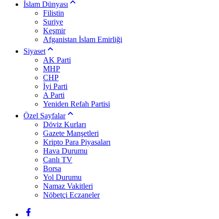
İslam Dünyası
Filistin
Suriye
Keşmir
Afganistan İslam Emirliği
Siyaset
AK Parti
MHP
CHP
İyi Parti
A Parti
Yeniden Refah Partisi
Özel Sayfalar
Döviz Kurları
Gazete Manşetleri
Kripto Para Piyasaları
Hava Durumu
Canlı TV
Borsa
Yol Durumu
Namaz Vakitleri
Nöbetçi Eczaneler