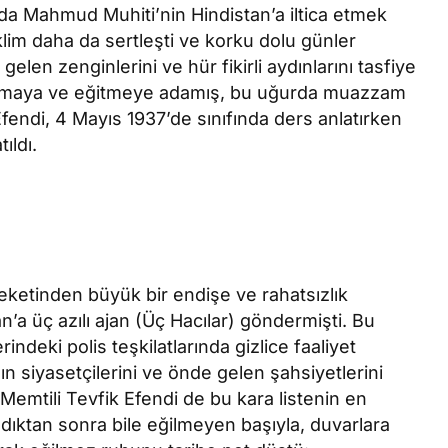
ında Mahmud Muhiti’nin Hindistan’a iltica etmek
klim daha da sertleşti ve korku dolu günler
 gelen zenginlerini ve hür fikirli aydınlarını tasfiye
dırmaya ve eğitmeye adamış, bu uğurda muazzam
Efendi, 4 Mayıs 1937’de sınıfında ders anlatırken
ıldı.
eketinden büyük bir endişe ve rahatsızlık
’a üç azılı ajan (Üç Hacılar) göndermişti. Bu
indeki polis teşkilatlarında gizlice faaliyet
ın siyasetçilerini ve önde gelen şahsiyetlerini
 Memtili Tevfik Efendi de bu kara listenin en
ıldıktan sonra bile eğilmeyen başıyla, duvarlara