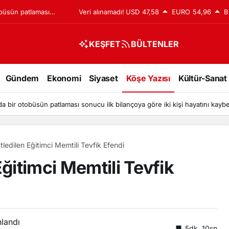
obüsün patlaması
Veri alınamadı!
USD
47,58
EURO
54,96
B
işi hayatını
KEŞFET
BÜLTENLER
Gündem
Ekonomi
Siyaset
Köşe Yazısı
Kültür-Sanat
da bir otobüsün patlaması sonucu ilk bilançoya göre iki kişi hayatını kaybe
tledilen Eğitimci Memtili Tevfik Efendi
Eğitimci Memtili Tevfik
nlandı
5dk, 10sn