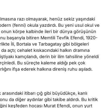
almasına razı olmayarak, henüz sekiz yaşındaki
modern (fenni) okula yazdırdı. Bu yeni usul okul ve
i, onun körpe kalbinde ileri bir dünya görüşünün
lunu başarıyla bitiren Memtili Tevfik Efendi, 1920-
rlikte İli, Bortala ve Tarbagatay gibi bölgeleri
da açtı; cehalet kıskacındaki halkın dramına
ştiyakı kamçılandı, derin bir ilim tahsiline yöneldi
erçinledi. Bu süreçte kaleme aldığı pek çok
ığını ifşa ederek halkına direniş ruhu aşıladı.
 arasındaki itibarı çığ gibi büyüdükçe, kanlı
u da diğer aydınlar gibi takibe aldırdı. Bu kritik
eğini keşfeden hocası Murat Efendi, onun yurt