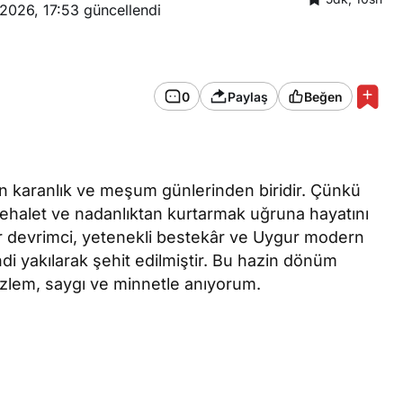
2026, 17:53
güncellendi
0
Paylaş
Beğen
İslam Dünyası
Suriye: Şam kırsalında
bir otobüsün patlaması
sonucu ilk bilançoya
en karanlık ve meşum günlerinden biridir. Çünkü
göre iki kişi hayatını
cehalet ve nadanlıktan kurtarmak uğruna hayatını
kaybetti
er devrimci, yetenekli bestekâr ve Uygur modern
ndi yakılarak şehit edilmiştir. Bu hazin dönüm
özlem, saygı ve minnetle anıyorum.