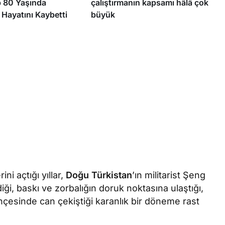
p 80 Yaşında
çalıştırmanın kapsamı hâlâ çok
 Hayatını Kaybetti
büyük
ni açtığı yıllar,
Doğu Türkistan
’ın militarist Şeng
iği, baskı ve zorbalığın doruk noktasına ulaştığı,
ençesinde can çekiştiği karanlık bir döneme rast