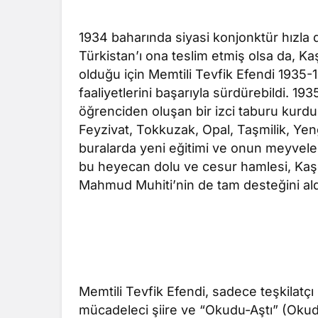
1934 baharında siyasi konjonktür hızla
Türkistan’ı ona teslim etmiş olsa da, K
olduğu için Memtili Tevfik Efendi 1935-1
faaliyetlerini başarıyla sürdürebildi. 19
öğrenciden oluşan bir izci taburu kurdu
Feyzivat, Tokkuzak, Opal, Taşmilik, Yeng
buralarda yeni eğitimi ve onun meyveleri
bu heyecan dolu ve cesur hamlesi, Kaş
Mahmud Muhiti’nin de tam desteğini ald
Memtili Tevfik Efendi, sadece teşkilatçı
mücadeleci şiire ve “Okudu-Aştı” (Okudu