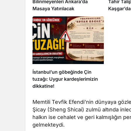
Bilinmeyenleri Ankara’da
Tahir Tali
Masaya Yatırılacak
Kaşgar’da
İstanbul’un göbeğinde Çin
tuzağı: Uygur kardeşlerimizin
dikkatine!
Memtili Tevfik Efendi’nin dünyaya gözleri
Şicay (Sheng Shicai) zulmü altında inled
halkın ise cehalet ve geri kalmışlığın p
gelmekteydi.