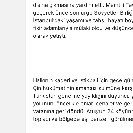
dışına çıkmasına yardım etti. Memtili Tevf
geçerek önce sömürge Sovyetler Birliği
İstanbul’daki yaşamı ve tahsil hayatı boy
fikir adamlarıyla mülaki oldu ve düşünc
olarak yetişti.
Halkının kaderi ve istikbali için gece gü
Çin hükümetinin amansız zulmüne karşı
Türkistan geneline yayıldığını duyunca 
yolunun, öncelikle onları cehalet ve ger
vatanına geri döndü. Atuş’un 24 köyünd
topladı ve bölgede eşi benzeri görülmemi