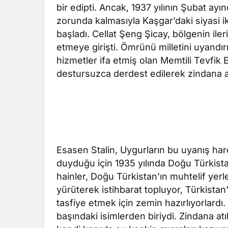
bir edipti. Ancak, 1937 yılının Şubat ay
zorunda kalmasıyla Kaşgar’daki siyasi i
başladı. Cellat Şeng Şicay, bölgenin ileri
etmeye girişti. Ömrünü milletini uyan
hizmetler ifa etmiş olan Memtili Tevfik 
destursuzca derdest edilerek zindana at
Esasen Stalin, Uygurların bu uyanış har
duyduğu için 1935 yılında Doğu Türkistan
hainler, Doğu Türkistan’ın muhtelif yerler
yürüterek istihbarat topluyor, Türkistan’
tasfiye etmek için zemin hazırlıyorlardı.
başındaki isimlerden biriydi. Zindana at