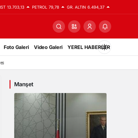
IST
13.703,13
PETROL
79,78
GR. ALTIN
6.494,37
Foto Galeri
Video Galeri
YEREL HABERLER
Mod
değiştir
tti
Manşet
Gündüz Modu
Gündüz modunu seçin.
Gece Modu
Gece modunu seçin.