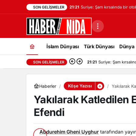
21:21
Suriye: Şam kırsalında bir ot
SON GELIŞMELER
sonucu ilk bilançoya göre iki k
kaybetti
İslam Dünyası
Türk Dünyası
Dünya
21:21
Suriye: Şam kırsalın
SON GELIŞMELER
Köşe Yazısı
Haberler
Yakılarak Ka
Yakılarak Katledilen 
Efendi
Abdurehim Gheni Uyghur
tarafından yayı