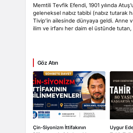
Memtili Tevfik Efendi, 1901 yılında At
geleneksel nabız tabibi (nabız tutarak h
Tivip’in ailesinde dünyaya geldi. Anne ve 
ilim ve irfanı her daim el üstünde tutan,
Göz Atın
Çin-Siyonizm İttifakının
Uygur Ede