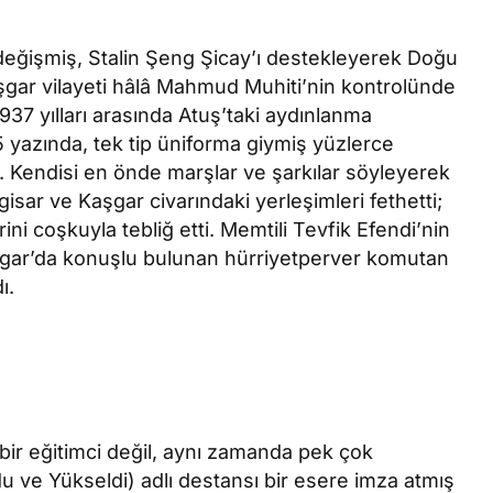
 değişmiş, Stalin Şeng Şicay’ı destekleyerek Doğu
aşgar vilayeti hâlâ Mahmud Muhiti’nin kontrolünde
937 yılları arasında Atuş’taki aydınlanma
35 yazında, tek tip üniforma giymiş yüzlerce
. Kendisi en önde marşlar ve şarkılar söyleyerek
isar ve Kaşgar civarındaki yerleşimleri fethetti;
ni coşkuyla tebliğ etti. Memtili Tevfik Efendi’nin
gar’da konuşlu bulunan hürriyetperver komutan
ı.
 bir eğitimci değil, aynı zamanda pek çok
 ve Yükseldi) adlı destansı bir esere imza atmış