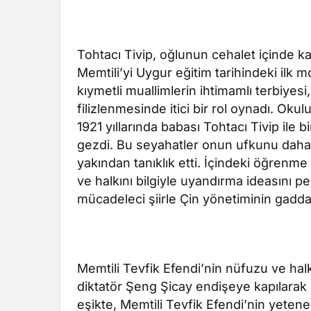
Tohtacı Tivip, oğlunun cehalet içinde k
Memtili’yi Uygur eğitim tarihindeki ilk 
kıymetli muallimlerin ihtimamlı terbiyes
filizlenmesinde itici bir rol oynadı. Oku
1921 yıllarında babası Tohtacı Tivip ile bi
gezdi. Bu seyahatler onun ufkunu daha 
yakından tanıklık etti. İçindeki öğrenme i
ve halkını bilgiyle uyandırma ideasını p
mücadeleci şiirle Çin yönetiminin gaddarl
Memtili Tevfik Efendi’nin nüfuzu ve halk
diktatör Şeng Şicay endişeye kapılarak on
eşikte, Memtili Tevfik Efendi’nin yeten