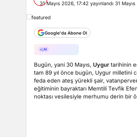
31 Mayıs 2026, 17:42
yayınlandı
31 Mayıs 
Google'da Abone Ol
AI ile Özetle
AI
Bugün, yani 30 Mayıs,
Uygur
tarihinin 
tam 89 yıl önce bugün, Uygur milletini 
feda eden ateş yürekli şair, vatanperv
eğitiminin bayraktarı Memtili Tevfik Efe
noktası vesilesiyle merhumu derin bir 