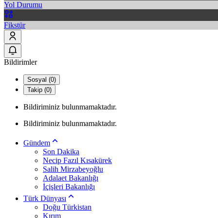
Yol Durumu
Fikstür
Bildirimler
Sosyal (0)
Takip (0)
Bildiriminiz bulunmamaktadır.
Bildiriminiz bulunmamaktadır.
Gündem
Son Dakika
Necip Fazıl Kısakürek
Salih Mirzabeyoğlu
Adalaet Bakanlığı
İçişleri Bakanlığı
Türk Dünyası
Doğu Türkistan
Kırım