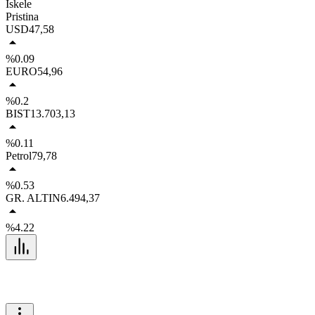
İskele
Pristina
USD
47,58
%0.09
EURO
54,96
%0.2
BIST
13.703,13
%0.11
Petrol
79,78
%0.53
GR. ALTIN
6.494,37
%4.22