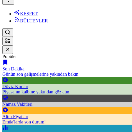
KEŞFET
BÜLTENLER
Popüler
Son Dakika
Günün son gelişmelerine yakından bakın.
Döviz Kurları
Piyasanın kalbine yakından göz atın.
Namaz Vakitleri
Altın Fiyatları
Emtia'larda son durum!