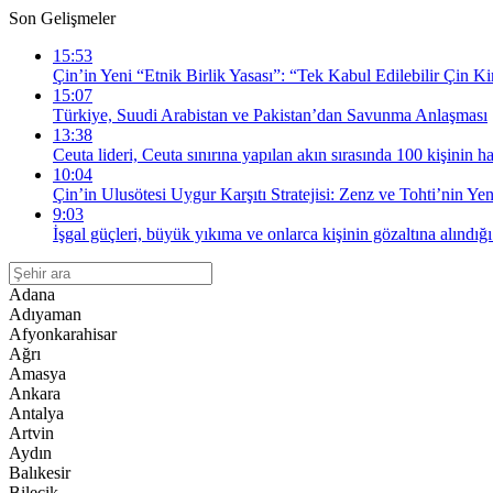
Son Gelişmeler
15:53
Çin’in Yeni “Etnik Birlik Yasası”: “Tek Kabul Edilebilir Çin Ki
15:07
Türkiye, Suudi Arabistan ve Pakistan’dan Savunma Anlaşması
13:38
Ceuta lideri, Ceuta sınırına yapılan akın sırasında 100 kişinin ha
10:04
Çin’in Ulusötesi Uygur Karşıtı Stratejisi: Zenz ve Tohti’nin Yen
9:03
İşgal güçleri, büyük yıkıma ve onlarca kişinin gözaltına alındığ
Adana
Adıyaman
Afyonkarahisar
Ağrı
Amasya
Ankara
Antalya
Artvin
Aydın
Balıkesir
Bilecik