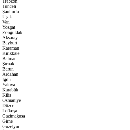
Trabzon
Tunceli
Şanlıurfa
Uşak
Van
Yozgat
Zonguldak
Aksaray
Bayburt
Karaman
Kırıkkale
Batman
Şırnak
Bartın
Ardahan
Iğdır
Yalova
Karabük
Kilis
Osmaniye
Düzce
Lefkoşa
Gazimağusa
Girne
Güzelyurt