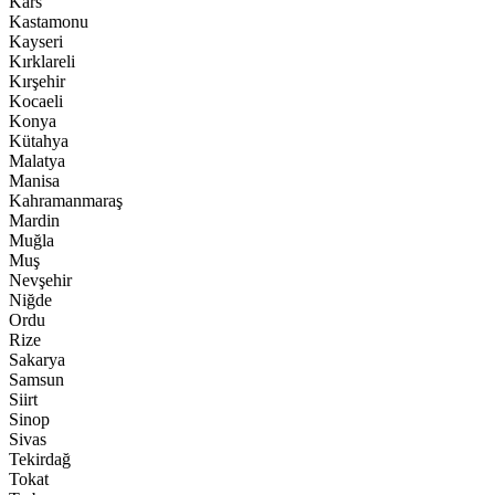
Kars
Kastamonu
Kayseri
Kırklareli
Kırşehir
Kocaeli
Konya
Kütahya
Malatya
Manisa
Kahramanmaraş
Mardin
Muğla
Muş
Nevşehir
Niğde
Ordu
Rize
Sakarya
Samsun
Siirt
Sinop
Sivas
Tekirdağ
Tokat