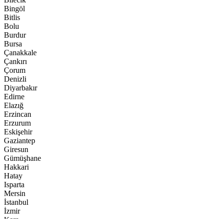
Bingöl
Bitlis
Bolu
Burdur
Bursa
Çanakkale
Çankırı
Çorum
Denizli
Diyarbakır
Edirne
Elazığ
Erzincan
Erzurum
Eskişehir
Gaziantep
Giresun
Gümüşhane
Hakkari
Hatay
Isparta
Mersin
İstanbul
İzmir