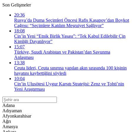
Son Gelişmeler
20:36
Rusya’da Duma Seçimleri Öncesi Rafis Kaşapov’dan Boykot
Çağrısı: “Seçimlere Katılım Meşruiyet Sağlıyor”
18:08
Çin’in Yeni “Etnik Birlik Yasası”: “Tek Kabul Edilebilir Çin
Kimliği Dayatılıyor”
15:07
Türkiye, Suudi Arabistan ve Pakistan’dan Savunma
Anlaşması
13:38
Ceuta lideri, Ceuta sınırına yapılan akın sırasında 100 kişinin
hayatını kaybettiğini söyledi
10:04
Çin’in Ulusötesi Uygur Karşıtı Stratejisi: Zenz ve Tohti’nin
Yeni Araştırması
Adana
Adıyaman
Afyonkarahisar
Ağrı
Amasya
Ankara