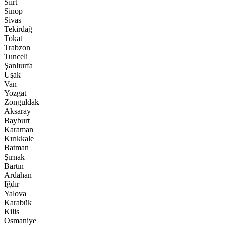
Siirt
Sinop
Sivas
Tekirdağ
Tokat
Trabzon
Tunceli
Şanlıurfa
Uşak
Van
Yozgat
Zonguldak
Aksaray
Bayburt
Karaman
Kırıkkale
Batman
Şırnak
Bartın
Ardahan
Iğdır
Yalova
Karabük
Kilis
Osmaniye