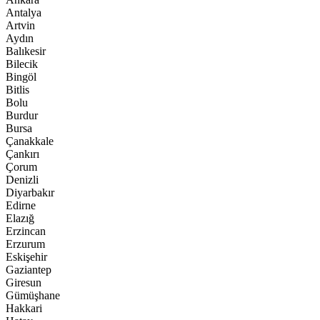
Antalya
Artvin
Aydın
Balıkesir
Bilecik
Bingöl
Bitlis
Bolu
Burdur
Bursa
Çanakkale
Çankırı
Çorum
Denizli
Diyarbakır
Edirne
Elazığ
Erzincan
Erzurum
Eskişehir
Gaziantep
Giresun
Gümüşhane
Hakkari