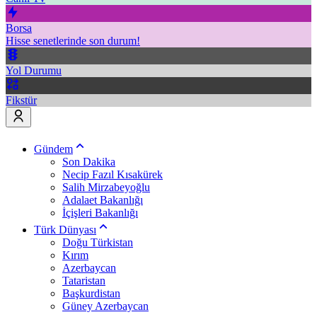
Borsa
Hisse senetlerinde son durum!
Yol Durumu
Fikstür
Gündem
Son Dakika
Necip Fazıl Kısakürek
Salih Mirzabeyoğlu
Adalaet Bakanlığı
İçişleri Bakanlığı
Türk Dünyası
Doğu Türkistan
Kırım
Azerbaycan
Tataristan
Başkurdistan
Güney Azerbaycan