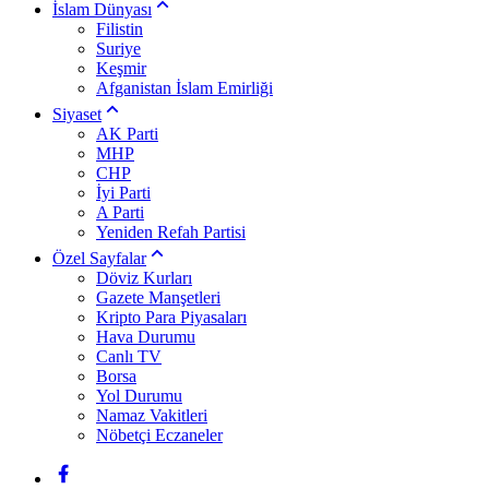
İslam Dünyası
Filistin
Suriye
Keşmir
Afganistan İslam Emirliği
Siyaset
AK Parti
MHP
CHP
İyi Parti
A Parti
Yeniden Refah Partisi
Özel Sayfalar
Döviz Kurları
Gazete Manşetleri
Kripto Para Piyasaları
Hava Durumu
Canlı TV
Borsa
Yol Durumu
Namaz Vakitleri
Nöbetçi Eczaneler