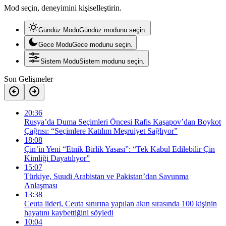
Mod seçin, deneyimini kişiselleştirin.
Gündüz Modu
Gündüz modunu seçin.
Gece Modu
Gece modunu seçin.
Sistem Modu
Sistem modunu seçin.
Son Gelişmeler
20:36
Rusya’da Duma Seçimleri Öncesi Rafis Kaşapov’dan Boykot
Çağrısı: “Seçimlere Katılım Meşruiyet Sağlıyor”
18:08
Çin’in Yeni “Etnik Birlik Yasası”: “Tek Kabul Edilebilir Çin
Kimliği Dayatılıyor”
15:07
Türkiye, Suudi Arabistan ve Pakistan’dan Savunma
Anlaşması
13:38
Ceuta lideri, Ceuta sınırına yapılan akın sırasında 100 kişinin
hayatını kaybettiğini söyledi
10:04