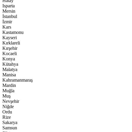
Hatay
Isparta
Mersin
İstanbul
İzmir
Kars
Kastamonu
Kayseri
Kırklareli
Kırşehir
Kocaeli
Konya
Kütahya
Malatya
Manisa
Kahramanmaraş
Mardin
Muğla
Muş
Nevşehir
Niğde
Ordu
Rize
Sakarya
Samsun