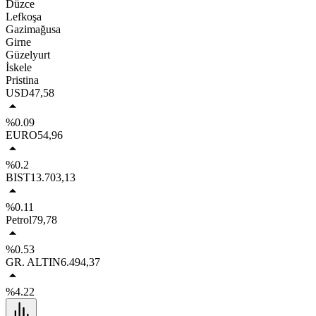
Düzce
Lefkoşa
Gazimağusa
Girne
Güzelyurt
İskele
Pristina
USD
47,58
%0.09
EURO
54,96
%0.2
BIST
13.703,13
%0.11
Petrol
79,78
%0.53
GR. ALTIN
6.494,37
%4.22