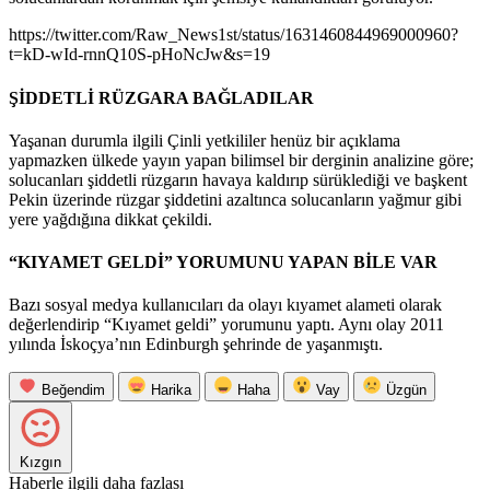
https://twitter.com/Raw_News1st/status/1631460844969000960?
t=kD-wId-rnnQ10S-pHoNcJw&s=19
ŞİDDETLİ RÜZGARA BAĞLADILAR
Yaşanan durumla ilgili Çinli yetkililer henüz bir açıklama
yapmazken ülkede yayın yapan bilimsel bir derginin analizine göre;
solucanları şiddetli rüzgarın havaya kaldırıp sürüklediği ve başkent
Pekin üzerinde rüzgar şiddetini azaltınca solucanların yağmur gibi
yere yağdığına dikkat çekildi.
“KIYAMET GELDİ” YORUMUNU YAPAN BİLE VAR
Bazı sosyal medya kullanıcıları da olayı kıyamet alameti olarak
değerlendirip “Kıyamet geldi” yorumunu yaptı. Aynı olay 2011
yılında İskoçya’nın Edinburgh şehrinde de yaşanmıştı.
Beğendim
Harika
Haha
Vay
Üzgün
Kızgın
Haberle ilgili daha fazlası