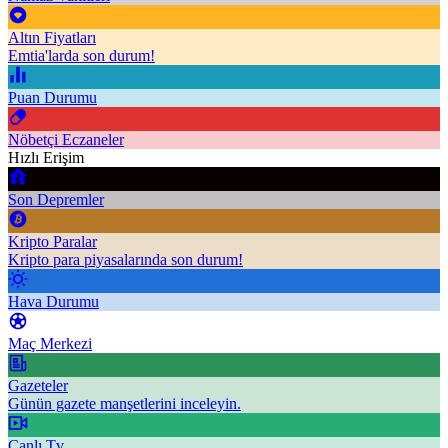
Altın Fiyatları
Emtia'larda son durum!
Puan Durumu
Nöbetçi Eczaneler
Hızlı Erişim
Son Depremler
Kripto Paralar
Kripto para piyasalarında son durum!
Hava Durumu
Maç Merkezi
Gazeteler
Günün gazete manşetlerini inceleyin.
Canlı Tv