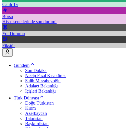
Canlı Tv
Borsa
Hisse senetlerinde son durum!
Yol Durumu
Fikstür
Gündem
Son Dakika
Necip Fazıl Kısakürek
Salih Mirzabeyoğlu
Adalaet Bakanlığı
İçişleri Bakanlığı
Türk Dünyası
Doğu Türkistan
Kırım
Azerbaycan
Tataristan
Başkurdistan