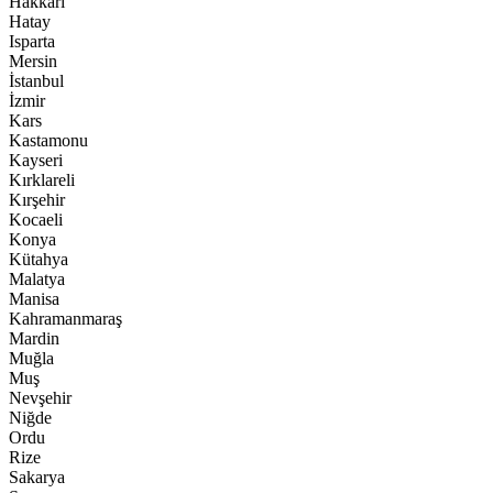
Hakkari
Hatay
Isparta
Mersin
İstanbul
İzmir
Kars
Kastamonu
Kayseri
Kırklareli
Kırşehir
Kocaeli
Konya
Kütahya
Malatya
Manisa
Kahramanmaraş
Mardin
Muğla
Muş
Nevşehir
Niğde
Ordu
Rize
Sakarya