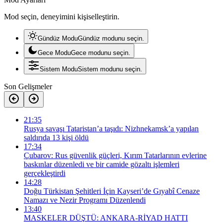
Mod seçin, deneyimini kişiselleştirin.
Gündüz Modu
Gündüz modunu seçin.
Gece Modu
Gece modunu seçin.
Sistem Modu
Sistem modunu seçin.
Son Gelişmeler
21:35
Rusya savaşı Tataristan’a taşıdı: Nizhnekamsk’a yapılan
saldırıda 13 kişi öldü
17:34
Çubarov: Rus güvenlik güçleri, Kırım Tatarlarının evlerine
baskınlar düzenledi ve bir camide gözaltı işlemleri
gerçekleştirdi
14:28
Doğu Türkistan Şehitleri İçin Kayseri’de Gıyabî Cenaze
Namazı ve Nezir Programı Düzenlendi
13:40
MASKELER DÜŞTÜ: ANKARA-RİYAD HATTI