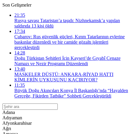
Son Gelişmeler
21:35
Rusya savaşı Tataristan’a taşıdı: Nizhnekamsk’a yapılan
saldırıda 13 kişi öldü
17:34
Çubarov: Rus güvenlik güçleri, Kırım Tatarlarının evlerine
baskınlar düzenledi ve bir camide gözaltı işlemleri
gerçekleştirdi
14:28
Doğu Türkistan Şehitleri İçin Kayseri’de Gıyabî Cenaze
Namazı ve Nezir Programı Düzenlendi
13:40
MASKELER DÜŞTÜ: ANKARA-RİYAD HATTI
KİMLERİN UYKUSUNU KAÇIRIYOR?
11:35
Büyük Doğu Akıncıları Konya İl Başkanlığı’nda “Hayalden
Gerçeğe, Fikirden Tatbike” Sohbeti Gerçekleştirildi
Adana
Adıyaman
Afyonkarahisar
Ağrı
Amasya