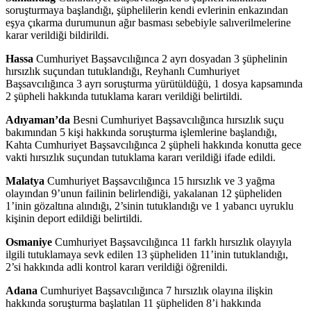
soruşturmaya başlandığı, şüphelilerin kendi evlerinin enkazından
eşya çıkarma durumunun ağır basması sebebiyle salıverilmelerine
karar verildiği bildirildi.
Hassa
Cumhuriyet Başsavcılığınca 2 ayrı dosyadan 3 şüphelinin
hırsızlık suçundan tutuklandığı, Reyhanlı Cumhuriyet
Başsavcılığınca 3 ayrı soruşturma yürütüldüğü, 1 dosya kapsamında
2 şüpheli hakkında tutuklama kararı verildiği belirtildi.
Adıyaman’da
Besni Cumhuriyet Başsavcılığınca hırsızlık suçu
bakımından 5 kişi hakkında soruşturma işlemlerine başlandığı,
Kahta Cumhuriyet Başsavcılığınca 2 şüpheli hakkında konutta gece
vakti hırsızlık suçundan tutuklama kararı verildiği ifade edildi.
Malatya
Cumhuriyet Başsavcılığınca 15 hırsızlık ve 3 yağma
olayından 9’unun failinin belirlendiği, yakalanan 12 şüpheliden
1’inin gözaltına alındığı, 2’sinin tutuklandığı ve 1 yabancı uyruklu
kişinin deport edildiği belirtildi.
Osmaniye
Cumhuriyet Başsavcılığınca 11 farklı hırsızlık olayıyla
ilgili tutuklamaya sevk edilen 13 şüpheliden 11’inin tutuklandığı,
2’si hakkında adli kontrol kararı verildiği öğrenildi.
Adana
Cumhuriyet Başsavcılığınca 7 hırsızlık olayına ilişkin
hakkında soruşturma başlatılan 11 şüpheliden 8’i hakkında