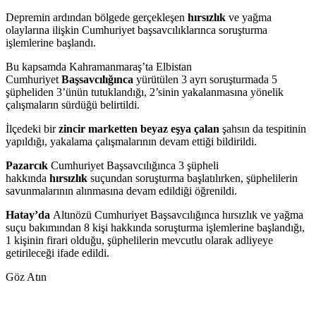
Depremin ardından bölgede gerçekleşen
hırsızlık
ve yağma
olaylarına ilişkin Cumhuriyet başsavcılıklarınca soruşturma
işlemlerine başlandı.
Bu kapsamda Kahramanmaraş’ta Elbistan
Cumhuriyet
Başsavcılığınca
yürütülen 3 ayrı soruşturmada 5
şüpheliden 3’ünün tutuklandığı, 2’sinin yakalanmasına yönelik
çalışmaların sürdüğü belirtildi.
İlçedeki bir
zincir marketten beyaz eşya çalan
şahsın da tespitinin
yapıldığı, yakalama çalışmalarının devam ettiği bildirildi.
Pazarcık
Cumhuriyet Başsavcılığınca 3 şüpheli
hakkında
hırsızlık
suçundan soruşturma başlatılırken, şüphelilerin
savunmalarının alınmasına devam edildiği öğrenildi.
Hatay’da
Altınözü Cumhuriyet Başsavcılığınca hırsızlık ve yağma
suçu bakımından 8 kişi hakkında soruşturma işlemlerine başlandığı,
1 kişinin firari olduğu, şüphelilerin mevcutlu olarak adliyeye
getirileceği ifade edildi.
Göz Atın