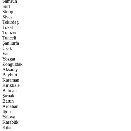
Samsun
Siirt
Sinop
Sivas
Tekirdağ
Tokat
Trabzon
Tunceli
Şanlıurfa
Uşak
Van
Yozgat
Zonguldak
Aksaray
Bayburt
Karaman
Kırıkkale
Batman
Şırnak
Bartın
Ardahan
Iğdır
Yalova
Karabük
Kilis