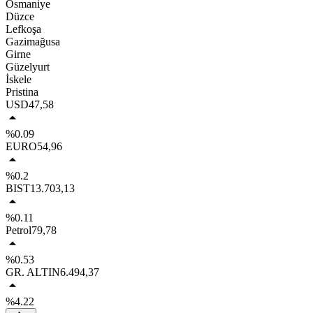
Osmaniye
Düzce
Lefkoşa
Gazimağusa
Girne
Güzelyurt
İskele
Pristina
USD
47,58
%0.09
EURO
54,96
%0.2
BIST
13.703,13
%0.11
Petrol
79,78
%0.53
GR. ALTIN
6.494,37
%4.22