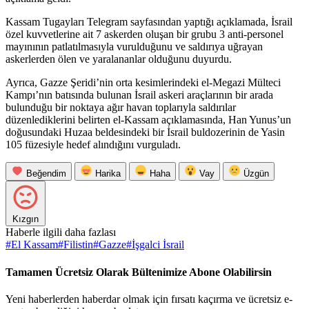
Kassam Tugayları Telegram sayfasından yaptığı açıklamada, İsrail
özel kuvvetlerine ait 7 askerden oluşan bir grubu 3 anti-personel
mayınının patlatılmasıyla vurulduğunu ve saldırıya uğrayan
askerlerden ölen ve yaralananlar olduğunu duyurdu.
Ayrıca, Gazze Şeridi’nin orta kesimlerindeki el-Megazi Mülteci
Kampı’nın batısında bulunan İsrail askeri araçlarının bir arada
bulunduğu bir noktaya ağır havan toplarıyla saldırılar
düzenlediklerini belirten el-Kassam açıklamasında, Han Yunus’un
doğusundaki Huzaa beldesindeki bir İsrail buldozerinin de Yasin
105 füzesiyle hedef alındığını vurguladı.
Beğendim
Harika
Haha
Vay
Üzgün
Kızgın
Haberle ilgili daha fazlası
#
El Kassam
#
Filistin
#
Gazze
#
İşgalci İsrail
Tamamen Ücretsiz Olarak Bültenimize Abone Olabilirsin
Yeni haberlerden haberdar olmak için fırsatı kaçırma ve ücretsiz e-