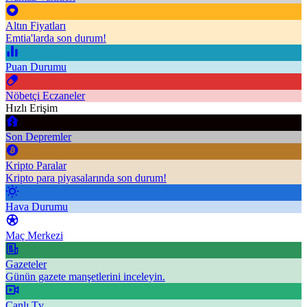
Altın Fiyatları
Emtia'larda son durum!
Puan Durumu
Nöbetçi Eczaneler
Hızlı Erişim
Son Depremler
Kripto Paralar
Kripto para piyasalarında son durum!
Hava Durumu
Maç Merkezi
Gazeteler
Günün gazete manşetlerini inceleyin.
Canlı Tv