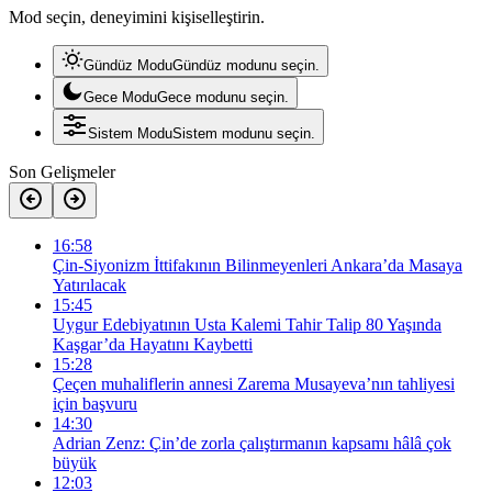
Mod seçin, deneyimini kişiselleştirin.
Gündüz Modu
Gündüz modunu seçin.
Gece Modu
Gece modunu seçin.
Sistem Modu
Sistem modunu seçin.
Son Gelişmeler
16:58
Çin-Siyonizm İttifakının Bilinmeyenleri Ankara’da Masaya
Yatırılacak
15:45
Uygur Edebiyatının Usta Kalemi Tahir Talip 80 Yaşında
Kaşgar’da Hayatını Kaybetti
15:28
Çeçen muhaliflerin annesi Zarema Musayeva’nın tahliyesi
için başvuru
14:30
Adrian Zenz: Çin’de zorla çalıştırmanın kapsamı hâlâ çok
büyük
12:03