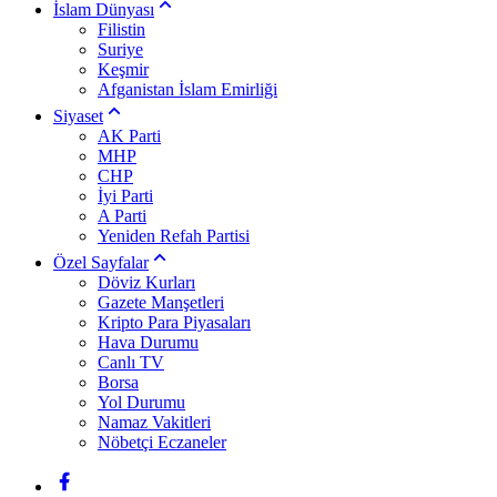
İslam Dünyası
Filistin
Suriye
Keşmir
Afganistan İslam Emirliği
Siyaset
AK Parti
MHP
CHP
İyi Parti
A Parti
Yeniden Refah Partisi
Özel Sayfalar
Döviz Kurları
Gazete Manşetleri
Kripto Para Piyasaları
Hava Durumu
Canlı TV
Borsa
Yol Durumu
Namaz Vakitleri
Nöbetçi Eczaneler