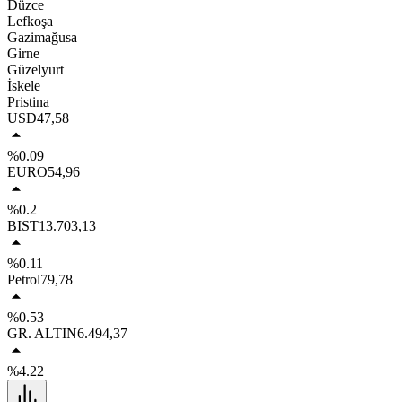
Düzce
Lefkoşa
Gazimağusa
Girne
Güzelyurt
İskele
Pristina
USD
47,58
%0.09
EURO
54,96
%0.2
BIST
13.703,13
%0.11
Petrol
79,78
%0.53
GR. ALTIN
6.494,37
%4.22