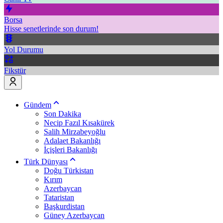
Borsa
Hisse senetlerinde son durum!
Yol Durumu
Fikstür
Gündem
Son Dakika
Necip Fazıl Kısakürek
Salih Mirzabeyoğlu
Adalaet Bakanlığı
İçişleri Bakanlığı
Türk Dünyası
Doğu Türkistan
Kırım
Azerbaycan
Tataristan
Başkurdistan
Güney Azerbaycan