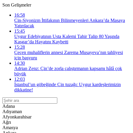
Son Gelişmeler
16:58
Çin-Siyonizm İttifakının Bilinmeyenleri Ankara’da Masaya
Yatırılacak
15:45
Uygur Edebiyatının Usta Kalemi Tahir Talip 80 Yaşında
Kaşgar’da Hayatını Kaybetti
15:28
Çeçen muhaliflerin annesi Zarema Musayeva’nın tahliyesi
için başvuru
14:30
Adrian Zenz: Çin’de zorla çalıştırmanın kapsamı hâlâ çok
büyük
12:03
İstanbul’un göbeğinde Çin tuzağı: Uygur kardeşlerimizin
dikkatine!
Adana
Adıyaman
Afyonkarahisar
Ağrı
Amasya
Ankara