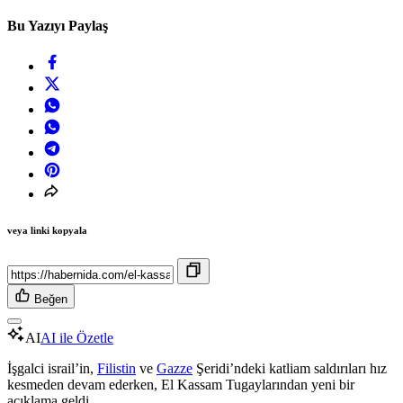
Bu Yazıyı Paylaş
veya linki kopyala
Beğen
AI
AI ile Özetle
İşgalci israil’in,
Filistin
ve
Gazze
Şeridi’ndeki katliam saldırıları hız
kesmeden devam ederken, El Kassam Tugaylarından yeni bir
açıklama geldi.