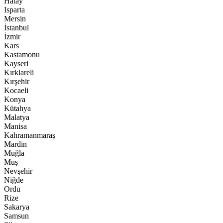
Hatay
Isparta
Mersin
İstanbul
İzmir
Kars
Kastamonu
Kayseri
Kırklareli
Kırşehir
Kocaeli
Konya
Kütahya
Malatya
Manisa
Kahramanmaraş
Mardin
Muğla
Muş
Nevşehir
Niğde
Ordu
Rize
Sakarya
Samsun