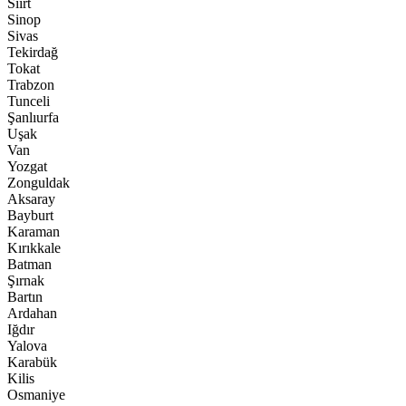
Siirt
Sinop
Sivas
Tekirdağ
Tokat
Trabzon
Tunceli
Şanlıurfa
Uşak
Van
Yozgat
Zonguldak
Aksaray
Bayburt
Karaman
Kırıkkale
Batman
Şırnak
Bartın
Ardahan
Iğdır
Yalova
Karabük
Kilis
Osmaniye