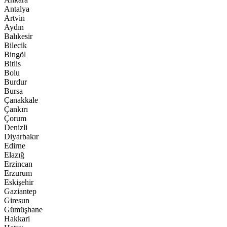
Antalya
Artvin
Aydın
Balıkesir
Bilecik
Bingöl
Bitlis
Bolu
Burdur
Bursa
Çanakkale
Çankırı
Çorum
Denizli
Diyarbakır
Edirne
Elazığ
Erzincan
Erzurum
Eskişehir
Gaziantep
Giresun
Gümüşhane
Hakkari