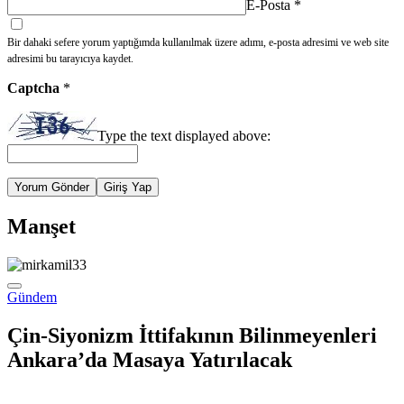
E-Posta
*
Bir dahaki sefere yorum yaptığımda kullanılmak üzere adımı, e-posta adresimi ve web site
adresimi bu tarayıcıya kaydet.
Captcha
*
Type the text displayed above:
Yorum Gönder
Giriş Yap
Manşet
Gündem
Çin-Siyonizm İttifakının Bilinmeyenleri
Ankara’da Masaya Yatırılacak