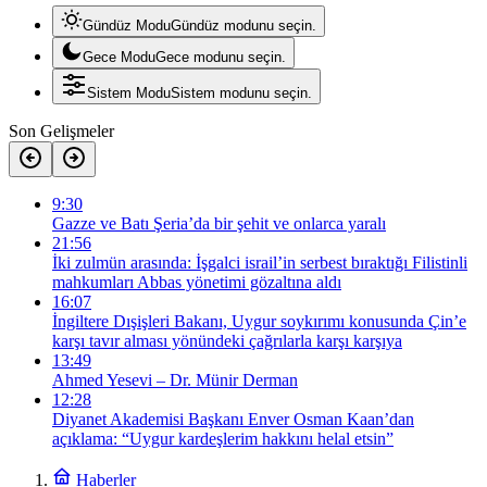
Gündüz Modu
Gündüz modunu seçin.
Gece Modu
Gece modunu seçin.
Sistem Modu
Sistem modunu seçin.
Son Gelişmeler
9:30
Gazze ve Batı Şeria’da bir şehit ve onlarca yaralı
21:56
İki zulmün arasında: İşgalci israil’in serbest bıraktığı Filistinli
mahkumları Abbas yönetimi gözaltına aldı
16:07
İngiltere Dışişleri Bakanı, Uygur soykırımı konusunda Çin’e
karşı tavır alması yönündeki çağrılarla karşı karşıya
13:49
Ahmed Yesevi – Dr. Münir Derman
12:28
Diyanet Akademisi Başkanı Enver Osman Kaan’dan
açıklama: “Uygur kardeşlerim hakkını helal etsin”
Haberler