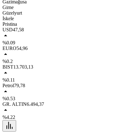
Gazimağusa
Girne
Güzelyurt
İskele
Pristina
USD
47,58
%0.09
EURO
54,96
%0.2
BIST
13.703,13
%0.11
Petrol
79,78
%0.53
GR. ALTIN
6.494,37
%4.22