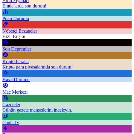
Altın Fiyatları
Emtia'larda son durum!
Puan Durumu
Nöbetçi Eczaneler
Hızlı Erişim
Son Depremler
Kripto Paralar
Kripto para piyasalarında son durum!
Hava Durumu
Maç Merkezi
Gazeteler
Günün gazete manşetlerini inceleyin.
Canlı Tv