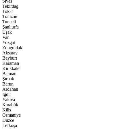
Sivas
Tekirdağ
Tokat
Trabzon
Tunceli
Şanlıurfa
Uşak
Van
Yozgat
Zonguldak
Aksaray
Bayburt
Karaman
Kırıkkale
Batman
Şırnak
Bartın
Ardahan
Iğdır
Yalova
Karabük
Kilis
Osmaniye
Düzce
Lefkoşa