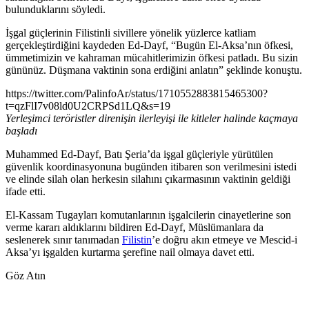
bulunduklarını söyledi.
İşgal güçlerinin Filistinli sivillere yönelik yüzlerce katliam
gerçekleştirdiğini kaydeden Ed-Dayf, “Bugün El-Aksa’nın öfkesi,
ümmetimizin ve kahraman mücahitlerimizin öfkesi patladı. Bu sizin
gününüz. Düşmana vaktinin sona erdiğini anlatın” şeklinde konuştu.
https://twitter.com/PalinfoAr/status/1710552883815465300?
t=qzFlI7v08ld0U2CRPSd1LQ&s=19
Yerleşimci teröristler direnişin ilerleyişi ile kitleler halinde kaçmaya
başladı
Muhammed Ed-Dayf, Batı Şeria’da işgal güçleriyle yürütülen
güvenlik koordinasyonuna bugünden itibaren son verilmesini istedi
ve elinde silah olan herkesin silahını çıkarmasının vaktinin geldiği
ifade etti.
El-Kassam Tugayları komutanlarının işgalcilerin cinayetlerine son
verme kararı aldıklarını bildiren Ed-Dayf, Müslümanlara da
seslenerek sınır tanımadan
Filistin
’e doğru akın etmeye ve Mescid-i
Aksa’yı işgalden kurtarma şerefine nail olmaya davet etti.
Göz Atın