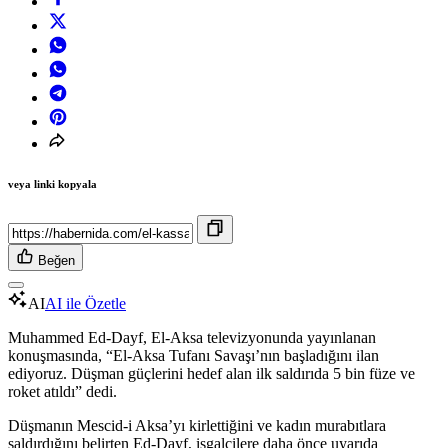
veya linki kopyala
Beğen
AI
AI ile Özetle
Muhammed Ed-Dayf, El-Aksa televizyonunda yayınlanan
konuşmasında, “El-Aksa Tufanı Savaşı’nın başladığını ilan
ediyoruz. Düşman güçlerini hedef alan ilk saldırıda 5 bin füze ve
roket atıldı” dedi.
Düşmanın Mescid-i Aksa’yı kirlettiğini ve kadın murabıtlara
saldırdığını belirten Ed-Dayf, işgalcilere daha önce uyarıda