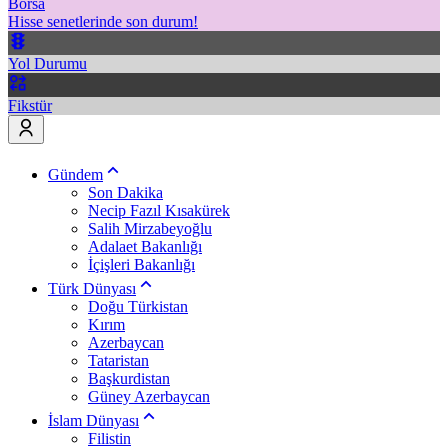
Borsa
Hisse senetlerinde son durum!
Yol Durumu
Fikstür
Gündem
Son Dakika
Necip Fazıl Kısakürek
Salih Mirzabeyoğlu
Adalaet Bakanlığı
İçişleri Bakanlığı
Türk Dünyası
Doğu Türkistan
Kırım
Azerbaycan
Tataristan
Başkurdistan
Güney Azerbaycan
İslam Dünyası
Filistin