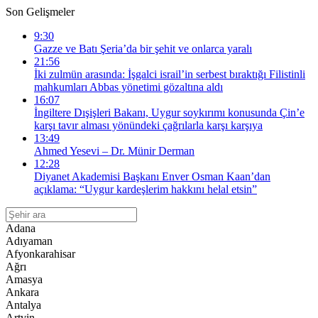
Son Gelişmeler
9:30
Gazze ve Batı Şeria’da bir şehit ve onlarca yaralı
21:56
İki zulmün arasında: İşgalci israil’in serbest bıraktığı Filistinli
mahkumları Abbas yönetimi gözaltına aldı
16:07
İngiltere Dışişleri Bakanı, Uygur soykırımı konusunda Çin’e
karşı tavır alması yönündeki çağrılarla karşı karşıya
13:49
Ahmed Yesevi – Dr. Münir Derman
12:28
Diyanet Akademisi Başkanı Enver Osman Kaan’dan
açıklama: “Uygur kardeşlerim hakkını helal etsin”
Adana
Adıyaman
Afyonkarahisar
Ağrı
Amasya
Ankara
Antalya
Artvin