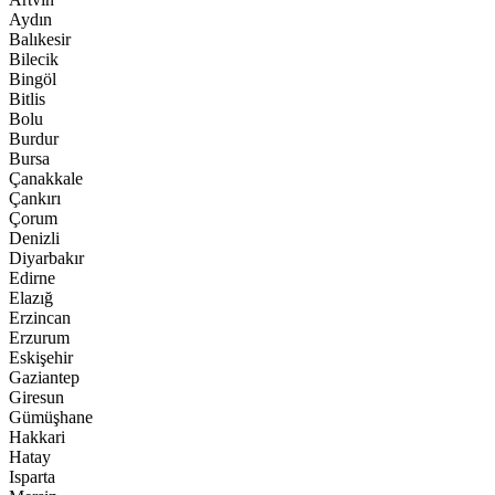
Aydın
Balıkesir
Bilecik
Bingöl
Bitlis
Bolu
Burdur
Bursa
Çanakkale
Çankırı
Çorum
Denizli
Diyarbakır
Edirne
Elazığ
Erzincan
Erzurum
Eskişehir
Gaziantep
Giresun
Gümüşhane
Hakkari
Hatay
Isparta