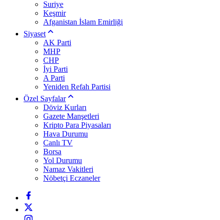
Suriye
Keşmir
Afganistan İslam Emirliği
Siyaset
AK Parti
MHP
CHP
İyi Parti
A Parti
Yeniden Refah Partisi
Özel Sayfalar
Döviz Kurları
Gazete Manşetleri
Kripto Para Piyasaları
Hava Durumu
Canlı TV
Borsa
Yol Durumu
Namaz Vakitleri
Nöbetçi Eczaneler