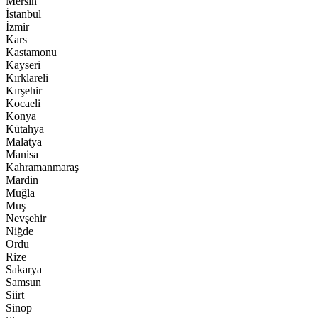
Mersin
İstanbul
İzmir
Kars
Kastamonu
Kayseri
Kırklareli
Kırşehir
Kocaeli
Konya
Kütahya
Malatya
Manisa
Kahramanmaraş
Mardin
Muğla
Muş
Nevşehir
Niğde
Ordu
Rize
Sakarya
Samsun
Siirt
Sinop